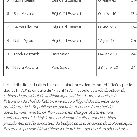
6
Slim Azzabi
Béji Caïd Essebsi
01-févr-16
13-
7
Selma Elloumi
Béji Caïd Essebsi
01-nov-18
14-
8
Nabil Ajroud
Béji Caïd Essebsi
12-juin-19
04
9
Tarek Bettaieb
Kaïs Saïed
04-nov-19
24-
10
Nadia Akacha
Kaïs Saïed
28-janv-20
24-
Les attributions du directeur du cabinet présidentiel ont été fixées par le
décret N°72/135 en date du 17 avril 1972. Il stipule que
«le directeur du
cabinet du président de la République suit les affaires soumises à
l’attention du chef de l’Etat». Il «exerce à l’égard des services de la
présidence de la République les pouvoirs reconnus à un chef de
département ministériel. Il en assure les charges et attributions,
conformément à la législation en vigueur. Le directeur du cabinet
présidentiel est l’ordonnateur du budget de la présidence de la République.
Il exerce le pouvoir hiérarchique à l’égard des agents qui en dépendent.»