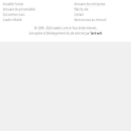
Actualités Tunisie
Annuaire des entreprises
Annuaire de personnalités
Plan du site
Qui sommes nous
Contact
Leaders Mobile
Abonnez-vous au mensuel
© 2009 - 2026 Leaders.com.tn Tous droits réservés.
Conception et Développement du site internet par
Tanit web