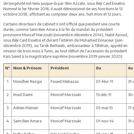
de longévité est tenu jusque-là par Slim Azzabi, sous Béji Caïd Essebsi.
Nommé le 1er février 2016, il avait démissionné de ses fonctions le 13
octobre 2018, affichant au compteur deux ans, huit mois et 12 jours…
Certains directeurs de cabinet n’ont officié que pendant une courte
durée, comme Sami Ben Amara à la fin du mandat du président
provisoire Moncef Marzouki (novembre-décembre 2014), Nabil Ajroud,
sous Béji Caïd Essebsi et durant l’intérim de Mohamed Ennaceur (juin-
décembre 2019), ou Tarek Bettaieb, ambassadeur à Téhéran, appelé en
mission de trois mois à Tunis, au tout début de l’accession du président
Kaïs Saïed à la magistrature suprême (novembre 2019-janvier 2020).
N°
Nom & Prénom
Président
Du
Au
1
Mondher Rezgui
Foued Mebazaa
01-févr-11
31-
2
Imad Daïmi
Moncef Marzouki
13-déc-11
30-
3
Adnen Manser
Moncef Marzouki
01-mai-13
17-
4
Sami Ben Amara
Moncef Marzouki
01-nov-14
31-
5
Ridha Belhaj
Béji Caïd Essebsi
01-janv-15
01-