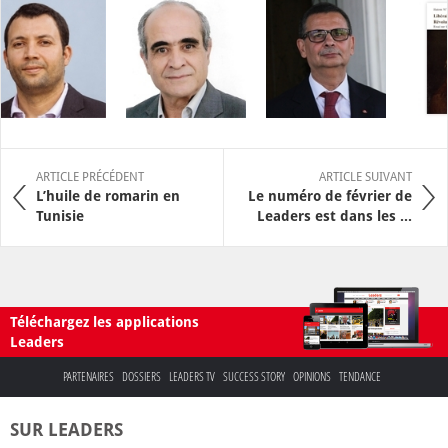
ARTICLE PRÉCÉDENT
ARTICLE SUIVANT
L’huile de romarin en
Le numéro de février de
Tunisie
Leaders est dans les ...
Téléchargez les applications
Leaders
PARTENAIRES
DOSSIERS
LEADERS TV
SUCCESS STORY
OPINIONS
TENDANCE
SUR LEADERS