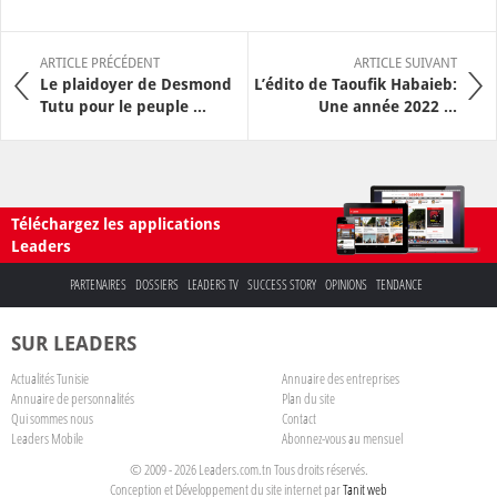
ARTICLE PRÉCÉDENT
ARTICLE SUIVANT
Le plaidoyer de Desmond
L’édito de Taoufik Habaieb:
Tutu pour le peuple ...
Une année 2022 ...
Téléchargez les applications
Leaders
PARTENAIRES
DOSSIERS
LEADERS TV
SUCCESS STORY
OPINIONS
TENDANCE
SUR LEADERS
Actualités Tunisie
Annuaire des entreprises
Annuaire de personnalités
Plan du site
Qui sommes nous
Contact
Leaders Mobile
Abonnez-vous au mensuel
© 2009 - 2026 Leaders.com.tn Tous droits réservés.
Conception et Développement du site internet par
Tanit web