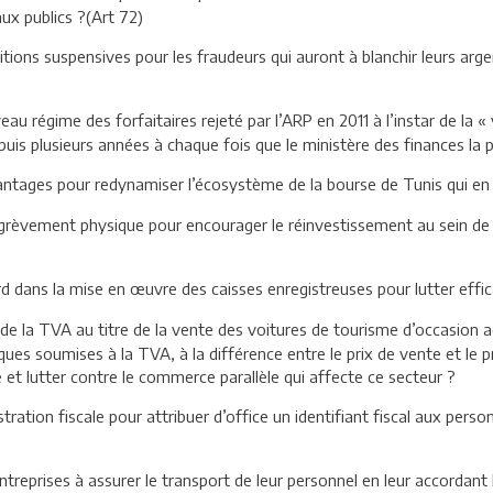
ux publics ?(Art 72)
tions suspensives pour les fraudeurs qui auront à blanchir leurs arg
au régime des forfaitaires rejeté par l’ARP en 2011 à l’instar de la « 
depuis plusieurs années à chaque fois que le ministère des finances la 
antages pour redynamiser l’écosystème de la bourse de Tunis qui en
égrèvement physique pour encourager le réinvestissement au sein de 
rd dans la mise en œuvre des caisses enregistreuses pour lutter effic
te de la TVA au titre de la vente des voitures de tourisme d’occasion
es soumises à la TVA, à la différence entre le prix de vente et le p
 et lutter contre le commerce parallèle qui affecte ce secteur ?
stration fiscale pour attribuer d’office un identifiant fiscal aux per
treprises à assurer le transport de leur personnel en leur accordant 