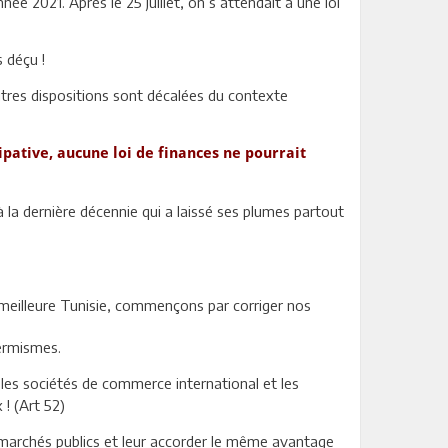
née 2021. Après le 25 juillet, on s’attendait à une loi
s déçu !
utres dispositions sont décalées du contexte
pative, aucune loi de finances ne pourrait
à la dernière décennie qui a laissé ses plumes partout
 meilleure Tunisie, commençons par corriger nos
ermismes.
 les sociétés de commerce international et les
! (Art 52)
s marchés publics et leur accorder le même avantage