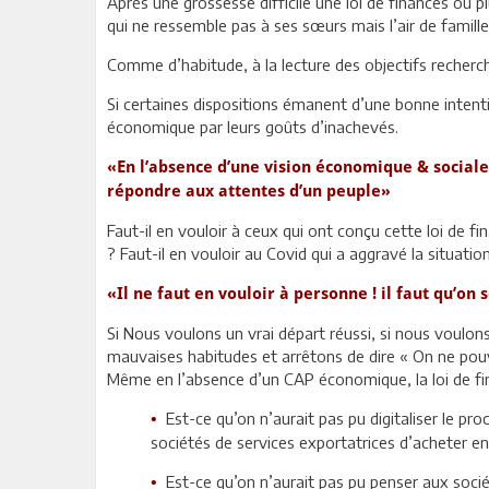
Après une grossesse difficile une loi de finances ou pl
qui ne ressemble pas à ses sœurs mais l’air de famill
Comme d’habitude, à la lecture des objectifs recherché
Si certaines dispositions émanent d’une bonne intenti
économique par leurs goûts d’inachevés.
«En l’absence d’une vision économique & sociale
répondre aux attentes d’un peuple»
Faut-il en vouloir à ceux qui ont conçu cette loi de f
? Faut-il en vouloir au Covid qui a aggravé la situation
«Il ne faut en vouloir à personne ! il faut qu’on 
Si Nous voulons un vrai départ réussi, si nous voulo
mauvaises habitudes et arrêtons de dire « On ne pouva
Même en l’absence d’un CAP économique, la loi de fi
Est-ce qu’on n’aurait pas pu digitaliser le p
•
sociétés de services exportatrices d’acheter 
Est-ce qu’on n’aurait pas pu penser aux socié
•