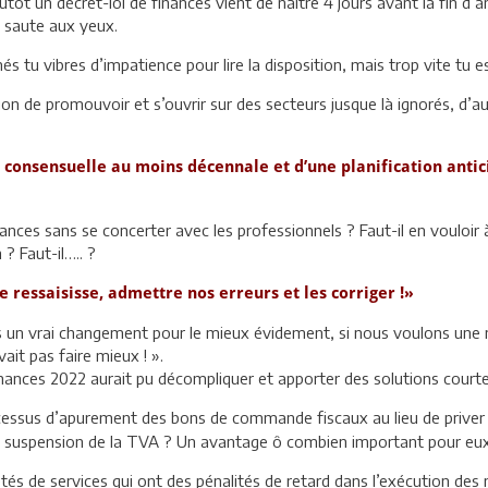
utôt un décret-loi de finances vient de naître 4 jours avant la fin d’an
e saute aux yeux.
s tu vibres d’impatience pour lire la disposition, mais trop vite tu e
on de promouvoir et s’ouvrir sur des secteurs jusque là ignorés, d’a
 consensuelle au moins décennale et d’une planification antici
inances sans se concerter avec les professionnels ? Faut-il en vouloir 
 ? Faut-il….. ?
se ressaisisse, admettre nos erreurs et les corriger !»
ns un vrai changement pour le mieux évidement, si nous voulons une
it pas faire mieux ! ».
nances 2022 aurait pu décompliquer et apporter des solutions court
rocessus d’apurement des bons de commande fiscaux au lieu de priver
en suspension de la TVA ? Un avantage ô combien important pour eux 
tés de services qui ont des pénalités de retard dans l’exécution de