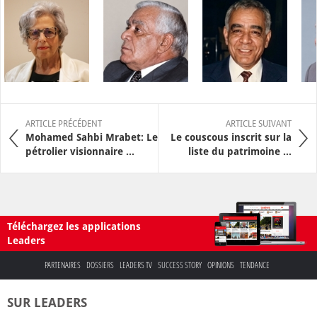
ARTICLE PRÉCÉDENT
ARTICLE SUIVANT
Mohamed Sahbi Mrabet: Le
Le couscous inscrit sur la
pétrolier visionnaire ...
liste du patrimoine ...
Téléchargez les applications
Leaders
PARTENAIRES
DOSSIERS
LEADERS TV
SUCCESS STORY
OPINIONS
TENDANCE
SUR LEADERS