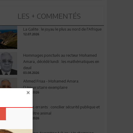
LES + COMMENTÉS
La Galite : le joyau le plus au nord de l'Afrique
12.07.2026
Hommages ponctués au recteur Mohamed
Amara, décédé lundi : les mathématiques en
deuil
03.08.2026
Ahmed Friaa - Mohamed Amara:
l’Universitaire exemplaire
04.08.2026
Chiens errants : concilier sécurité publique et
bien-être animal
17.07.2026
Espagne-Argentine 1-0 ap : Un champion