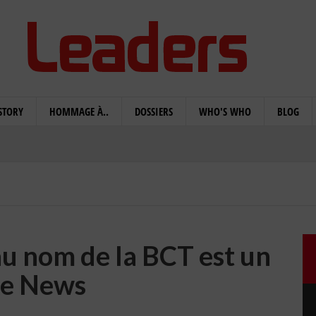
STORY
HOMMAGE À..
DOSSIERS
WHO'S WHO
BLOG
u nom de la BCT est un
e News