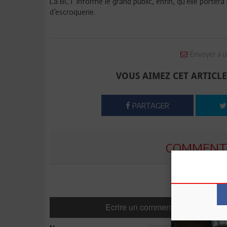
La BCT informe le grand public, enfin, qu’elle portera 
d’escroquerie.
Envoyer à u
VOUS AIMEZ CET ARTICLE
PARTAGER
COMMENTE
Ecrire un commentaire