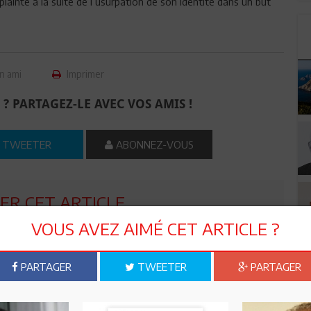
plainte à la suite de l’usurpation de son identité dans un but
n ami
Imprimer
 ? PARTAGEZ-LE AVEC VOS AMIS !
TWEETER
ABONNEZ-VOUS
R CET ARTICLE
VOUS AVEZ AIMÉ CET ARTICLE ?
0
Commentaires
PARTAGER
TWEETER
PARTAGER
Commenter