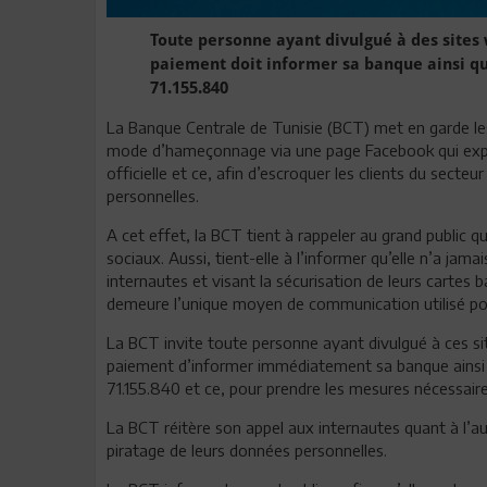
Toute personne ayant divulgué à des sites 
paiement doit informer sa banque ainsi qu
71.155.840
La Banque Centrale de Tunisie (BCT) met en garde les
mode d’hameçonnage via une page Facebook qui explo
officielle et ce, afin d’escroquer les clients du secte
personnelles.
A cet effet, la BCT tient à rappeler au grand public q
sociaux. Aussi, tient-elle à l’informer qu’elle n’a jama
internautes et visant la sécurisation de leurs cartes 
demeure l’unique moyen de communication utilisé pou
La BCT invite toute personne ayant divulgué à ces si
paiement d’informer immédiatement sa banque ainsi q
71.155.840 et ce, pour prendre les mesures nécessaire
La BCT réitère son appel aux internautes quant à l’au
piratage de leurs données personnelles.