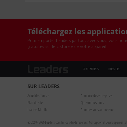
Téléchargez les applicati
Pour emporter Leaders partout avec vous, vous pouv
gratuites sur le « store » de votre appareil.
PARTENAIRES
DOSSIERS
SUR LEADERS
Actualités Tunisie
Annuaire des entreprises
Plan du site
Qui sommes nous
Leaders Mobile
Abonnez-vous au mensuel
© 2009 - 2026 Leaders.com.tn Tous droits réservés.
Conception et Développement du