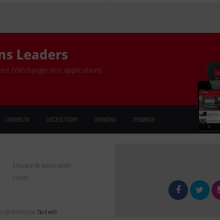
ons Leaders
ez télécharger nos applications
LEADERS TV
SUCCESS STORY
OPINIONS
TENDANCE
Annuaire de personnalités
Contact
 site internet par
Tanit web