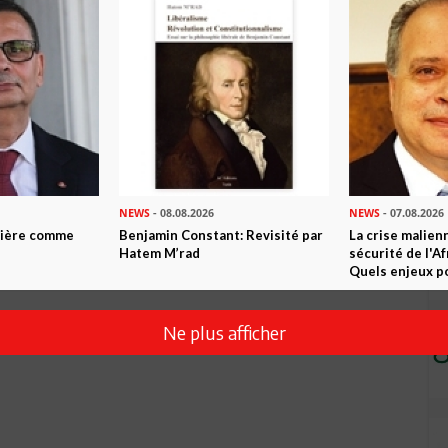
NEWS
- 08.08.2026
NEWS
- 07.08.2026
ntière comme
Benjamin Constant: Revisité par
La crise malien
Envoyer
Hatem M’rad
sécurité de l'A
Quels enjeux po
Ne plus afficher