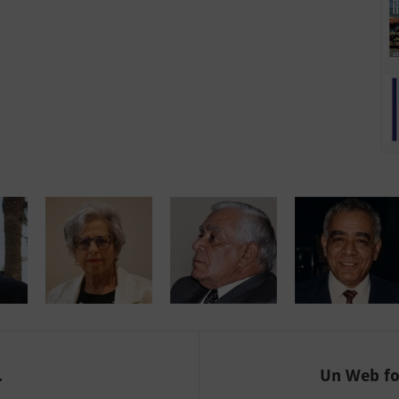
.
Un Web for