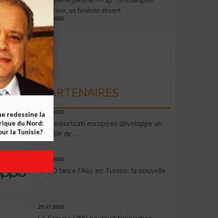
valeureux, un finaliste absent
19.07.2026
PARTENAIRES
06.08.2026
ne redessine la
Un consortium européen développe un
frique du Nord:
ur la Tunisie?
modèle de ...
04.08.2026
OPPO lance l'A6c en Tunisie: la nouvelle
...
29.07.2026
Le Groupe QNB poursuit l’exécution