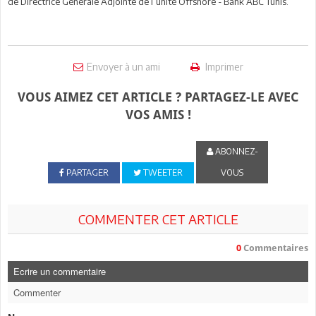
de Directrice Générale Adjointe de l’unité Offshore - Bank ABC Tunis.
Envoyer à un ami
Imprimer
VOUS AIMEZ CET ARTICLE ? PARTAGEZ-LE AVEC
VOS AMIS !
ABONNEZ-
PARTAGER
TWEETER
VOUS
COMMENTER CET ARTICLE
0
Commentaires
Ecrire un commentaire
Commenter