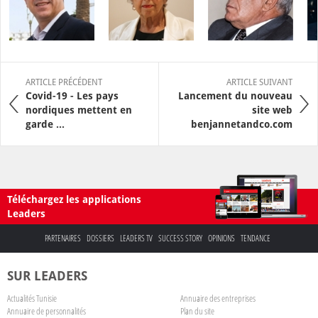
ARTICLE PRÉCÉDENT
ARTICLE SUIVANT
Covid-19 - Les pays
Lancement du nouveau
nordiques mettent en
site web
garde ...
benjannetandco.com
Téléchargez les applications
Leaders
PARTENAIRES
DOSSIERS
LEADERS TV
SUCCESS STORY
OPINIONS
TENDANCE
SUR LEADERS
Actualités Tunisie
Annuaire des entreprises
Annuaire de personnalités
Plan du site