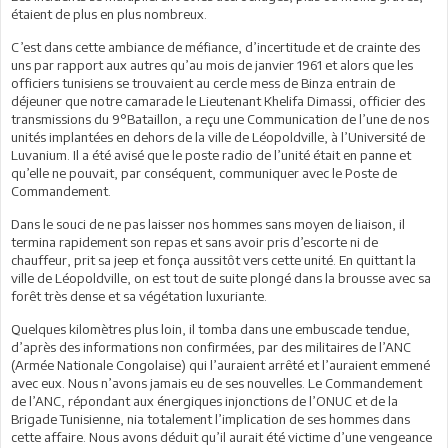
étaient de plus en plus nombreux.
C’est dans cette ambiance de méfiance, d’incertitude et de crainte des
uns par rapport aux autres qu’au mois de janvier 1961 et alors que les
officiers tunisiens se trouvaient au cercle mess de Binza entrain de
déjeuner que notre camarade le Lieutenant Khelifa Dimassi, officier des
transmissions du 9°Bataillon, a reçu une Communication de l’une de nos
unités implantées en dehors de la ville de Léopoldville, à l’Université de
Luvanium. Il a été avisé que le poste radio de l’unité était en panne et
qu’elle ne pouvait, par conséquent, communiquer avec le Poste de
Commandement.
Dans le souci de ne pas laisser nos hommes sans moyen de liaison, il
termina rapidement son repas et sans avoir pris d’escorte ni de
chauffeur, prit sa jeep et fonça aussitôt vers cette unité. En quittant la
ville de Léopoldville, on est tout de suite plongé dans la brousse avec sa
forêt très dense et sa végétation luxuriante.
Quelques kilomètres plus loin, il tomba dans une embuscade tendue,
d’après des informations non confirmées, par des militaires de l’ANC
(Armée Nationale Congolaise) qui l’auraient arrêté et l’auraient emmené
avec eux. Nous n’avons jamais eu de ses nouvelles. Le Commandement
de l’ANC, répondant aux énergiques injonctions de l’ONUC et de la
Brigade Tunisienne, nia totalement l’implication de ses hommes dans
cette affaire. Nous avons déduit qu’il aurait été victime d’une vengeance