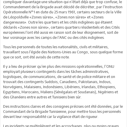
compliquer davantage une situation qui n’était déjà que trop confuse, le
Commandement de la Brigade avait décidé de décréter, par l’Instruction
Opérationnelle N°1 en date du 25 mars 1961, certains secteurs de la Ville
de Léopoldville «Zones sûres», «Zones non sûres» et «Zones
dangereuses». Outre les quartiers et les cités indigènes qui étaient
déclarés «Zones non sûres», certains quartiers résidentiels et des Cités
européennes l’ont été aussi en raison soit de leur éloignement, soit de
leur voisinage avec les camps de l’ANC ou des cités indigènes.
Tous les personnels de toutes les nationalités, civils et militaires,
travaillant sous l’égide des Nations-Unies au Congo, sous quelque forme
que ce soit, ont été avisés de cette note.
Il y a lieu de préciser qu’en plus des missions opérationnelles, l’ONU
employait plusieurs contingents dans les tâches administratives,
logistiques, de communications, de santé et de police militaire et on
trouvait des contingents Suédois, Canadiens, Pakistanais, Indous,
Norvégiens, Malaisiens, Indonésiens, Libériens, Irlandais, Ethiopiens,
Egyptiens, Marocains, Maliens (Sénégalais et Soudanais), Nigériens et
des Ghanéens entre autres et Tunisiens bien sûr.
Des instructions claires et des consignes précises ont été données, par le
Commandant de la Brigade Tunisienne, pour mettre tous les personnels
devant leur responsabilité car la vigilance était de rigueur.
Les incidents se multiplièrent et les accrochages, plus ou moins graves,