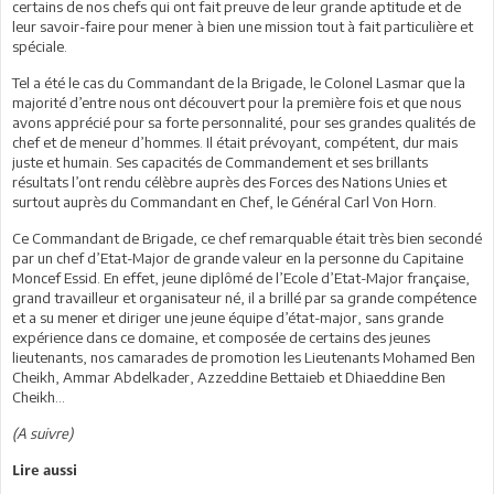
certains de nos chefs qui ont fait preuve de leur grande aptitude et de
leur savoir-faire pour mener à bien une mission tout à fait particulière et
spéciale.
Tel a été le cas du Commandant de la Brigade, le Colonel Lasmar que la
majorité d’entre nous ont découvert pour la première fois et que nous
avons apprécié pour sa forte personnalité, pour ses grandes qualités de
chef et de meneur d’hommes. Il était prévoyant, compétent, dur mais
juste et humain. Ses capacités de Commandement et ses brillants
résultats l’ont rendu célèbre auprès des Forces des Nations Unies et
surtout auprès du Commandant en Chef, le Général Carl Von Horn.
Ce Commandant de Brigade, ce chef remarquable était très bien secondé
par un chef d’Etat-Major de grande valeur en la personne du Capitaine
Moncef Essid. En effet, jeune diplômé de l’Ecole d’Etat-Major française,
grand travailleur et organisateur né, il a brillé par sa grande compétence
et a su mener et diriger une jeune équipe d’état-major, sans grande
expérience dans ce domaine, et composée de certains des jeunes
lieutenants, nos camarades de promotion les Lieutenants Mohamed Ben
Cheikh, Ammar Abdelkader, Azzeddine Bettaieb et Dhiaeddine Ben
Cheikh…
(A suivre)
Lire aussi