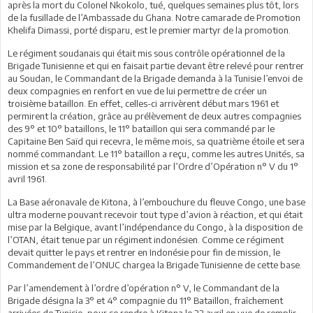
après la mort du Colonel Nkokolo, tué, quelques semaines plus tôt, lors
de la fusillade de l’Ambassade du Ghana. Notre camarade de Promotion
Khelifa Dimassi, porté disparu, est le premier martyr de la promotion.
Le régiment soudanais qui était mis sous contrôle opérationnel de la
Brigade Tunisienne et qui en faisait partie devant être relevé pour rentrer
au Soudan, le Commandant de la Brigade demanda à la Tunisie l’envoi de
deux compagnies en renfort en vue de lui permettre de créer un
troisième bataillon. En effet, celles-ci arrivèrent début mars 1961 et
permirent la création, grâce au prélèvement de deux autres compagnies
des 9° et 10° bataillons, le 11° bataillon qui sera commandé par le
Capitaine Ben Saïd qui recevra, le même mois, sa quatrième étoile et sera
nommé commandant. Le 11° bataillon a reçu, comme les autres Unités, sa
mission et sa zone de responsabilité par l’Ordre d’Opération n° V du 1°
avril 1961.
La Base aéronavale de Kitona, à l’embouchure du fleuve Congo, une base
ultra moderne pouvant recevoir tout type d’avion à réaction, et qui était
mise par la Belgique, avant l’indépendance du Congo, à la disposition de
l’OTAN, était tenue par un régiment indonésien. Comme ce régiment
devait quitter le pays et rentrer en Indonésie pour fin de mission, le
Commandement de l’ONUC chargea la Brigade Tunisienne de cette base.
Par l’amendement à l’ordre d’opération n° V, le Commandant de la
Brigade désigna la 3° et 4° compagnie du 11° Bataillon, fraîchement
arrivées de Tunisie, pour se rendre à Kitona le 22 avril en vue de remplir