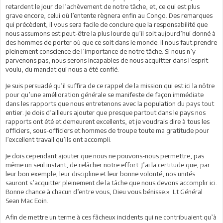
retardent le jour de l’achèvement de notre tâche, et, ce qui est plus
grave encore, celui où l’entente règnera enfin au Congo. Des remarques
qui précèdent, il vous sera facile de conclure que la responsabilité que
nous assumons est peut-être la plus lourde qu’il soit aujourd’hui donné à
des hommes de porter où que ce soit dans le monde. Il nous faut prendre
pleinement conscience de l’importance de notre tâche. Si nous n’y
parvenons pas, nous serons incapables de nous acquitter dans l’esprit
voulu, du mandat qui nous a été confié.
Je suis persuadé qu’il suffira de ce rappel de la mission qui est ici la nôtre
pour qu’une amélioration générale se manifeste de façon immédiate
dans les rapports que nous entretenons avec la population du pays tout
entier. Je dois d’ailleurs ajouter que presque partout dans le pays nos
rapports ont été et demeurent excellents, et je voudrais dire à tous les
officiers, sous-officiers et hommes de troupe toute ma gratitude pour
l’excellent travail qu’ils ont accompli.
Je dois cependant ajouter que nous ne pouvons-nous permettre, pas
même un seul instant, de relâcher notre effort. J’ai la certitude que, par
leur bon exemple, leur discipline et leur bonne volonté, nos unités
sauront s’acquitter pleinement de la tâche que nous devons accomplir ici.
Bonne chance à chacun d’entre vous, Dieu vous bénisse.» Lt Général
Sean Mac Eoin.
Afin de mettre un terme à ces fâcheux incidents qui ne contribuaient qu’à