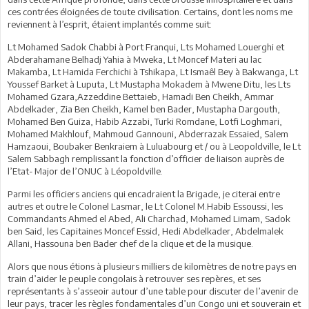
ces contrées éloignées de toute civilisation. Certains, dont les noms me
reviennent à l’esprit, étaient implantés comme suit:
Lt Mohamed Sadok Chabbi à Port Franqui, Lts Mohamed Louerghi et
Abderahamane Belhadj Yahia à Mweka, Lt Moncef Materi au lac
Makamba, Lt Hamida Ferchichi à Tshikapa, Lt Ismaêl Bey à Bakwanga, Lt
Youssef Barket à Luputa, Lt Mustapha Mokadem à Mwene Ditu, les Lts
Mohamed Gzara,Azzeddine Bettaieb, Hamadi Ben Cheikh, Ammar
Abdelkader, Zia Ben Cheikh, Kamel ben Bader, Mustapha Dargouth,
Mohamed Ben Guiza, Habib Azzabi, Turki Romdane, Lotfi Loghmari,
Mohamed Makhlouf, Mahmoud Gannouni, Abderrazak Essaied, Salem
Hamzaoui, Boubaker Benkraiem à Luluabourg et / ou à Leopoldville, le Lt
Salem Sabbagh remplissant la fonction d’officier de liaison auprès de
l’Etat- Major de l’ONUC à Léopoldville.
Parmi les officiers anciens qui encadraient la Brigade, je citerai entre
autres et outre le Colonel Lasmar, le Lt Colonel M.Habib Essoussi, les
Commandants Ahmed el Abed, Ali Charchad, Mohamed Limam, Sadok
ben Said, les Capitaines Moncef Essid, Hedi Abdelkader, Abdelmalek
Allani, Hassouna ben Bader chef de la clique et de la musique.
Alors que nous étions à plusieurs milliers de kilomètres de notre pays en
train d’aider le peuple congolais à retrouver ses repères, et ses
représentants à s’asseoir autour d’une table pour discuter de l’avenir de
leur pays, tracer les règles fondamentales d’un Congo uni et souverain et