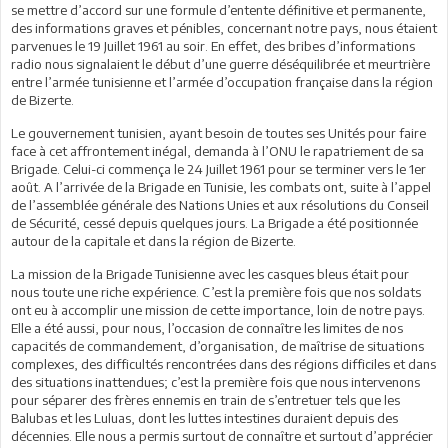
se mettre d’accord sur une formule d’entente définitive et permanente,
des informations graves et pénibles, concernant notre pays, nous étaient
parvenues le 19 Juillet 1961 au soir. En effet, des bribes d’informations
radio nous signalaient le début d’une guerre déséquilibrée et meurtrière
entre l’armée tunisienne et l’armée d’occupation française dans la région
de Bizerte.
Le gouvernement tunisien, ayant besoin de toutes ses Unités pour faire
face à cet affrontement inégal, demanda à l’ONU le rapatriement de sa
Brigade. Celui-ci commença le 24 Juillet 1961 pour se terminer vers le 1er
août. A l’arrivée de la Brigade en Tunisie, les combats ont, suite à l’appel
de l’assemblée générale des Nations Unies et aux résolutions du Conseil
de Sécurité, cessé depuis quelques jours. La Brigade a été positionnée
autour de la capitale et dans la région de Bizerte.
La mission de la Brigade Tunisienne avec les casques bleus était pour
nous toute une riche expérience. C’est la première fois que nos soldats
ont eu à accomplir une mission de cette importance, loin de notre pays.
Elle a été aussi, pour nous, l’occasion de connaître les limites de nos
capacités de commandement, d’organisation, de maîtrise de situations
complexes, des difficultés rencontrées dans des régions difficiles et dans
des situations inattendues; c’est la première fois que nous intervenons
pour séparer des frères ennemis en train de s’entretuer tels que les
Balubas et les Luluas, dont les luttes intestines duraient depuis des
décennies. Elle nous a permis surtout de connaître et surtout d’apprécier