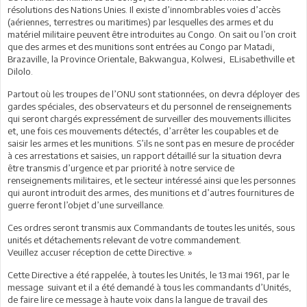
résolutions des Nations Unies. Il existe d’innombrables voies d’accès
(aériennes, terrestres ou maritimes) par lesquelles des armes et du
matériel militaire peuvent être introduites au Congo. On sait ou l’on croit
que des armes et des munitions sont entrées au Congo par Matadi,
Brazaville, la Province Orientale, Bakwangua, Kolwesi, ELisabethville et
Dilolo.
Partout où les troupes de l’ONU sont stationnées, on devra déployer des
gardes spéciales, des observateurs et du personnel de renseignements
qui seront chargés expressément de surveiller des mouvements illicites
et, une fois ces mouvements détectés, d’arrêter les coupables et de
saisir les armes et les munitions. S’ils ne sont pas en mesure de procéder
à ces arrestations et saisies, un rapport détaillé sur la situation devra
être transmis d’urgence et par priorité à notre service de
renseignements militaires, et le secteur intéressé ainsi que les personnes
qui auront introduit des armes, des munitions et d’autres fournitures de
guerre feront l’objet d’une surveillance.
Ces ordres seront transmis aux Commandants de toutes les unités, sous
unités et détachements relevant de votre commandement.
Veuillez accuser réception de cette Directive. »
Cette Directive a été rappelée, à toutes les Unités, le 13 mai 1961, par le
message suivant et il a été demandé à tous les commandants d’Unités,
de faire lire ce message à haute voix dans la langue de travail des