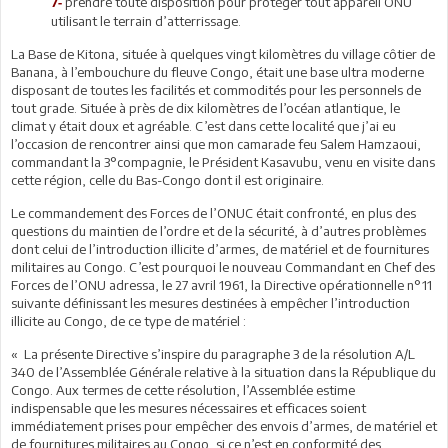
prendre toute disposition pour protéger tout appareil ONU
7-
utilisant le terrain d’atterrissage.
La Base de Kitona, située à quelques vingt kilomètres du village côtier de
Banana, à l’embouchure du fleuve Congo, était une base ultra moderne
disposant de toutes les facilités et commodités pour les personnels de
tout grade. Située à près de dix kilomètres de l’océan atlantique, le
climat y était doux et agréable. C’est dans cette localité que j’ai eu
l’occasion de rencontrer ainsi que mon camarade feu Salem Hamzaoui,
commandant la 3°compagnie, le Président Kasavubu, venu en visite dans
cette région, celle du Bas-Congo dont il est originaire.
Le commandement des Forces de l’ONUC était confronté, en plus des
questions du maintien de l’ordre et de la sécurité, à d’autres problèmes
dont celui de l’introduction illicite d’armes, de matériel et de fournitures
militaires au Congo. C’est pourquoi le nouveau Commandant en Chef des
Forces de l’ONU adressa, le 27 avril 1961, la Directive opérationnelle n°11
suivante définissant les mesures destinées à empêcher l’introduction
illicite au Congo, de ce type de matériel :
« La présente Directive s’inspire du paragraphe 3 de la résolution A/L
340 de l’Assemblée Générale relative à la situation dans la République du
Congo. Aux termes de cette résolution, l’Assemblée estime
indispensable que les mesures nécessaires et efficaces soient
immédiatement prises pour empêcher des envois d’armes, de matériel et
de fournitures militaires au Congo, si ce n’est en conformité des