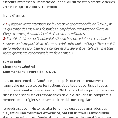
effectifs intéressés au moment de l’appel ou du rassemblement, dans les
24 heures qui suivront sa réception:
Trafic d’armes:
«
J’appelle votre attention sur la Directive opérationnelle de l’ONUC, n°
1-
11, qui traite des mesures destinées à empêcher l’introduction illicite au
Congo d’armes, de matériel et de fournitures militaires,
Il a été établi que la Continentale Deustche Luftredefenee continue de
2-
se livrer au transport illicite d’armes qu’elle introduit au Congo. Tous les P.C.
de formations seront sur leurs gardes et signaleront par télégramme tous
renseignements concernant le trafic d’armes. »
S. Mac Eoin
Lieutenant Général
Commandant la Force de l’ONUC
La situation semblait s’améliorer jour après jour et les tentatives de
rapprochement de toutes les factions et de tous les partis politiques
congolais étaient encouragées par l’ONU dans le but de promouvoir des
discussions sérieuses et responsables en vue d’arriver à un compromis
permettant de régler sérieusement le problème congolais.
Je voudrais, pour l’Histoire, citer le nom de quelques camarades qui,
n’ayant qu’une très mince expérience, ont fait un travail remarquable
dans cette Afrique profonde, dans cette brousse inhospitalière et dans