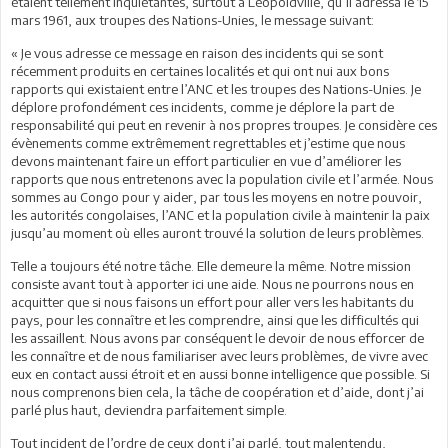
étaient tellement inquiétantes, surtout à Léopoldville, qu’il adressa le 15
mars 1961, aux troupes des Nations-Unies, le message suivant:
« Je vous adresse ce message en raison des incidents qui se sont
récemment produits en certaines localités et qui ont nui aux bons
rapports qui existaient entre l’ANC et les troupes des Nations-Unies. Je
déplore profondément ces incidents, comme je déplore la part de
responsabilité qui peut en revenir à nos propres troupes. Je considère ces
évènements comme extrêmement regrettables et j’estime que nous
devons maintenant faire un effort particulier en vue d’améliorer les
rapports que nous entretenons avec la population civile et l’armée. Nous
sommes au Congo pour y aider, par tous les moyens en notre pouvoir,
les autorités congolaises, l’ANC et la population civile à maintenir la paix
jusqu’au moment où elles auront trouvé la solution de leurs problèmes.
Telle a toujours été notre tâche. Elle demeure la même. Notre mission
consiste avant tout à apporter ici une aide. Nous ne pourrons nous en
acquitter que si nous faisons un effort pour aller vers les habitants du
pays, pour les connaître et les comprendre, ainsi que les difficultés qui
les assaillent. Nous avons par conséquent le devoir de nous efforcer de
les connaître et de nous familiariser avec leurs problèmes, de vivre avec
eux en contact aussi étroit et en aussi bonne intelligence que possible. Si
nous comprenons bien cela, la tâche de coopération et d’aide, dont j’ai
parlé plus haut, deviendra parfaitement simple.
Tout incident de l’ordre de ceux dont j’ai parlé, tout malentendu,