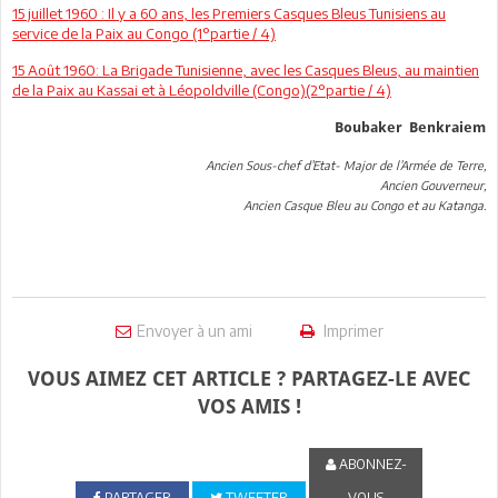
15 juillet 1960 : Il y a 60 ans, les Premiers Casques Bleus Tunisiens au
service de la Paix au Congo (1°partie / 4)
15 Août 1960: La Brigade Tunisienne, avec les Casques Bleus, au maintien
de la Paix au Kassai et à Léopoldville
(Congo)
(2°partie / 4)
Boubaker Benkraiem
Ancien Sous-chef d’Etat- Major de l’Armée de Terre,
Ancien Gouverneur,
Ancien Casque Bleu au Congo et au Katanga.
Envoyer à un ami
Imprimer
VOUS AIMEZ CET ARTICLE ? PARTAGEZ-LE AVEC
VOS AMIS !
ABONNEZ-
PARTAGER
TWEETER
VOUS