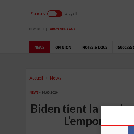
العربية
Français
Newsletter
ABONNEZ-VOUS
NEWS
OPINION
NOTES & DOCS
SUCCESS 
Accueil
News
NEWS
- 14.05.2020
Biden tient la corde
L’emportera-t