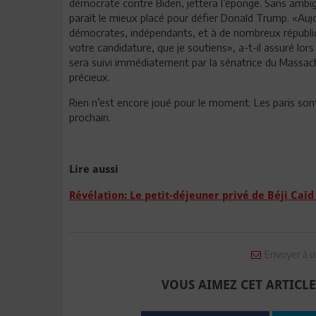
démocrate contre Biden, jettera l’éponge. Sans ambiguï
paraît le mieux placé pour défier Donald Trump. «Aujo
démocrates, indépendants, et à de nombreux républi
votre candidature, que je soutiens», a-t-il assuré lor
sera suivi immédiatement par la sénatrice du Massach
précieux.
Rien n’est encore joué pour le moment. Les paris son
prochain.
Lire aussi
Révélation: Le petit-déjeuner privé de Béji Caïd
Envoyer à u
VOUS AIMEZ CET ARTICLE