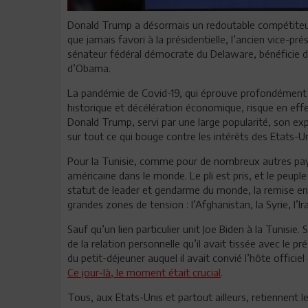
Donald Trump a désormais un redoutable compétiteur, J
que jamais favori à la présidentielle, l’ancien vice-p
sénateur fédéral démocrate du Delaware, bénéficie du
d’Obama.
La pandémie de Covid-19, qui éprouve profondément
historique et décélération économique, risque en eff
Donald Trump, servi par une large popularité, son expé
sur tout ce qui bouge contre les intérêts des Etats-U
Pour la Tunisie, comme pour de nombreux autres pays, 
américaine dans le monde. Le pli est pris, et le peup
statut de leader et gendarme du monde, la remise en
grandes zones de tension : l’Afghanistan, la Syrie, l’
Sauf qu’un lien particulier unit Joe Biden à la Tunisie.
de la relation personnelle qu’il avait tissée avec le pr
du petit-déjeuner auquel il avait convié l’hôte officie
Ce jour-là, le moment était crucial
.
Tous, aux Etats-Unis et partout ailleurs, retiennent l