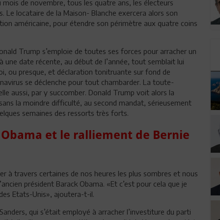
ois de novembre, tous les quatre ans, les électeurs
s. Le locataire de la Maison- Blanche exercera alors son
tion américaine, pour étendre son périmètre aux quatre coins
Donald Trump s’emploie de toutes ses forces pour arracher un
 une date récente, au début de l’année, tout semblait lui
i, ou presque, et déclaration tonitruante sur fond de
ronavirus se déclenche pour tout chambarder. La toute-
, elle aussi, par y succomber. Donald Trump voit alors la
, sans la moindre difficulté, au second mandat, sérieusement
elques semaines des ressorts très forts.
 Obama et le ralliement de Bernie
er à travers certaines de nos heures les plus sombres et nous
l’ancien président Barack Obama. «Et c’est pour cela que je
des Etats-Unis», ajoutera-t-il.
anders, qui s’était employé à arracher l’investiture du parti