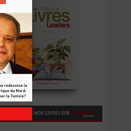
ne redessine la
frique du Nord:
ur la Tunisie?
COMMANDEZ NOS LIVRES SUR