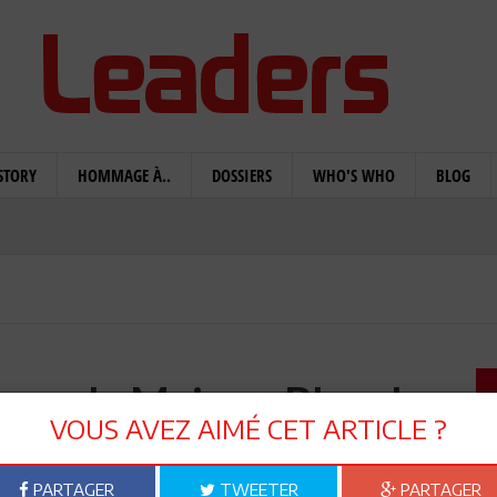
STORY
HOMMAGE À..
DOSSIERS
WHO'S WHO
BLOG
 pour la Maison-Blanche:
VOUS AVEZ AIMÉ CET ARTICLE ?
-il contre Trump ?
PARTAGER
TWEETER
PARTAGER