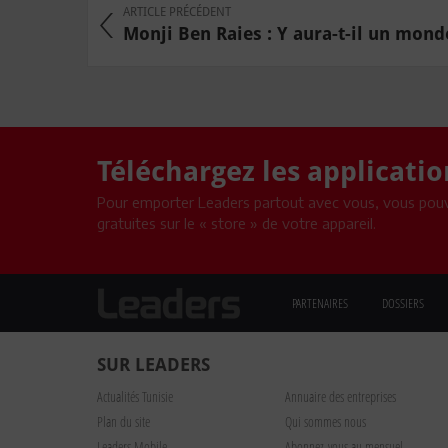
ARTICLE PRÉCÉDENT
Monji Ben Raies : Y aura-t-il un monde
Téléchargez les applicati
Pour emporter Leaders partout avec vous, vous pouv
gratuites sur le « store » de votre appareil.
PARTENAIRES
DOSSIERS
SUR LEADERS
Actualités Tunisie
Annuaire des entreprises
Plan du site
Qui sommes nous
Leaders Mobile
Abonnez-vous au mensuel