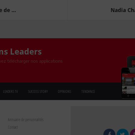
 de ...
Nadia Cha
ons Leaders
ez télécharger nos applications
LEADERS TV
SUCCESS STORY
OPINIONS
TENDANCE
Annuaire de personnalités
Contact