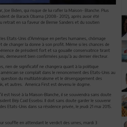
oe Biden, qui risque de lui rafler la Maison- Blanche. Plus
résident de Barack Obama (2008- 2012), après avoir été
 retrait en sa faveur de Bernie Sanders et du soutien
 les Etats-Unis d’Amérique en pertes humaines, chômage
et de changer la donne à son profit. Même si les chances de
rience de président fort et sa gouaille conservatrice tirant
nis, demeurent bien confirmées jusqu’à au dernier électeur.
rien de significatif ne changera quant à la politique
le américain se complaît dans le renoncement des Etats-Unis au
 question du multilatéralisme et le désengagement des
Irak, et autres. America First est devenu le dogme.
 S’il est hissé à la Maison-Blanche, il se souviendra sans doute
ésident Béji Caïd Essebsi. Il doit sans doute garder le souvenir
l des Etats-Unis dans sa résidence privée, le jeudi 21 mai 2015.
eur souffle en attendant le verdict des urnes, mardi 3