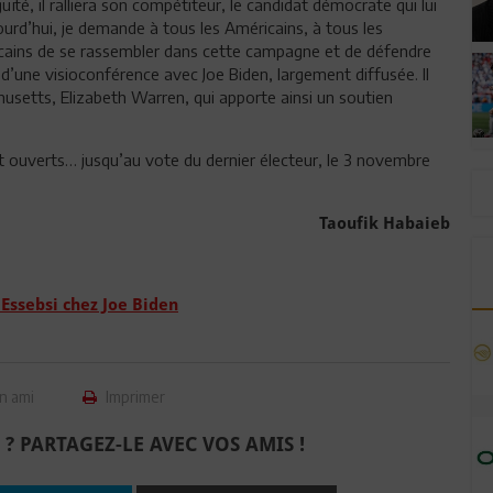
té, il ralliera son compétiteur, le candidat démocrate qui lui
urd’hui, je demande à tous les Américains, à tous les
cains de se rassembler dans cette campagne et de défendre
s d’une visioconférence avec Joe Biden, largement diffusée. Il
usetts, Elizabeth Warren, qui apporte ainsi un soutien
t ouverts… jusqu’au vote du dernier électeur, le 3 novembre
Taoufik Habaieb
 Essebsi chez Joe Biden
n ami
Imprimer
 ? PARTAGEZ-LE AVEC VOS AMIS !