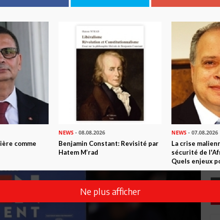
NEWS
- 08.08.2026
NEWS
- 07.08.2026
ntière comme
Benjamin Constant: Revisité par
La crise malien
Hatem M’rad
sécurité de l'A
Quels enjeux po
Ne plus afficher