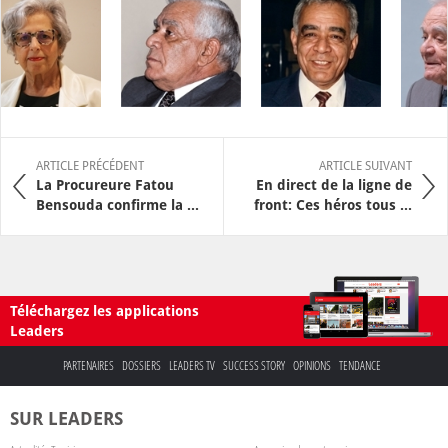
ARTICLE PRÉCÉDENT
ARTICLE SUIVANT
La Procureure Fatou
En direct de la ligne de
Bensouda confirme la ...
front: Ces héros tous ...
Téléchargez les applications
Leaders
PARTENAIRES
DOSSIERS
LEADERS TV
SUCCESS STORY
OPINIONS
TENDANCE
SUR LEADERS