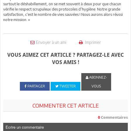
surtout le déshabillement, on se met souvent à deux pour que chacun
vérifie le respect scrupuleux des protocoles d’hygiène. Notre grande
satisfaction, c’est le nombre de vies sauvées ! Nous aurons alors réussi
notre mission. »
Envoyer à un ami
Imprimer
VOUS AIMEZ CET ARTICLE ? PARTAGEZ-LE AVEC
VOS AMIS !
ABONNEZ-
PARTAGER
TWEETER
VOUS
COMMENTER CET ARTICLE
0
Commentaires
Ecrire un commentaire