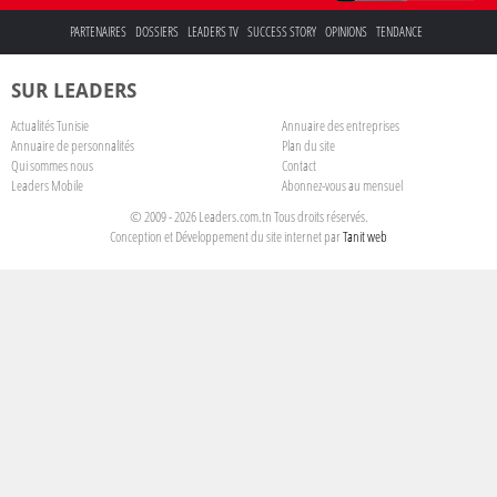
PARTENAIRES
DOSSIERS
LEADERS TV
SUCCESS STORY
OPINIONS
TENDANCE
SUR LEADERS
Actualités Tunisie
Annuaire des entreprises
Annuaire de personnalités
Plan du site
Qui sommes nous
Contact
Leaders Mobile
Abonnez-vous au mensuel
© 2009 - 2026 Leaders.com.tn Tous droits réservés.
Conception et Développement du site internet par
Tanit web