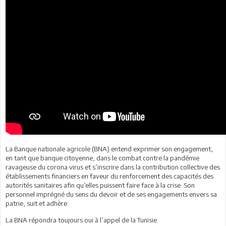
La Banque nationale agricole (BNA) entend exprimer son engagement,
en tant que banque citoyenne, dans le combat contre la pandémie
ravageuse du corona virus et s’inscrire dans la contribution collective des
établissements financiers en faveur du renforcement des capacités des
autorités sanitaires afin qu’elles puissent faire face à la crise. Son
personnel imprégné du sens du devoir et de ses engagements envers sa
patrie, suit et adhère.
La BNA répondra toujours oui à l’appel de la Tunisie.