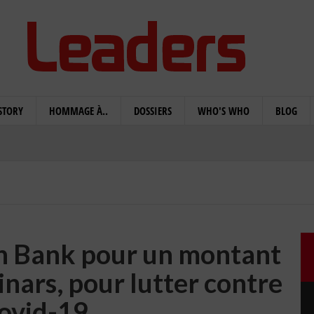
STORY
HOMMAGE À..
DOSSIERS
WHO'S WHO
BLOG
n Bank pour un montant
inars, pour lutter contre
Covid-19