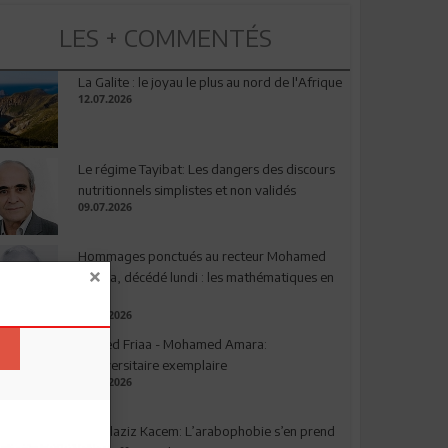
LES + COMMENTÉS
La Galite : le joyau le plus au nord de l'Afrique
12.07.2026
Le régime Tayibat: Les dangers des discours
nutritionnels simplistes et non validés
09.07.2026
Hommages ponctués au recteur Mohamed
Amara, décédé lundi : les mathématiques en
deuil
03.08.2026
Ahmed Friaa - Mohamed Amara:
l’Universitaire exemplaire
04.08.2026
Abdelaziz Kacem: L’arabophobie s’en prend