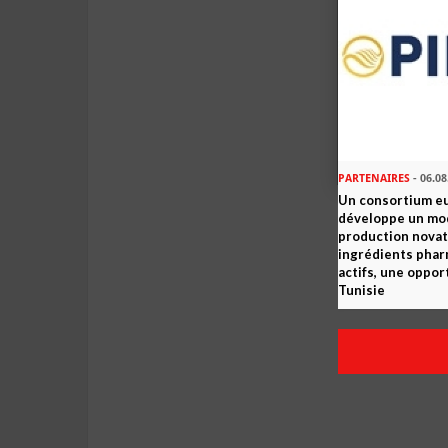
PARTENAIRES
- 06.08
Un consortium e
développe un mo
production novat
ingrédients pha
actifs, une oppor
Tunisie