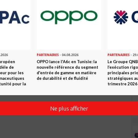
.2026
PARTENAIRES
- 04.08.2026
PARTENAIRES
- 29.
uropéen
OPPO lance l'A6c en Tunisie: la
Le Groupe QNB
dèle de
nouvelle référence du segment
l’exécution rig
eur pour les
d'entrée de gamme en matière
principales pri
rmaceutiques
de durabilité et de fluidité
stratégiques a
tunité pour la
trimestre 2026
Ne plus afficher