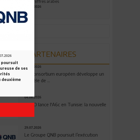
aux chiffres arabes
09.07.2026
PARTENAIRES
07.2026
 poursuit
06.08.2026
oureuse de ses
Un consortium européen développe un
orités
u deuxième
modèle de ...
04.08.2026
OPPO lance l'A6c en Tunisie: la nouvelle
...
29.07.2026
Le Groupe QNB poursuit l’exécution