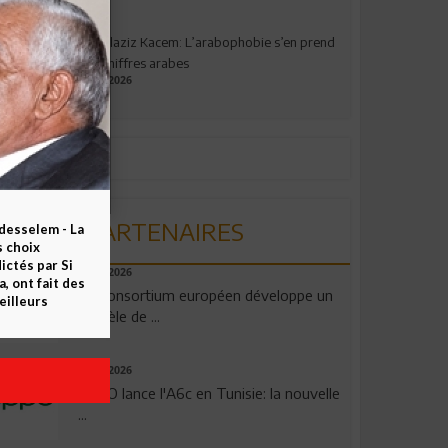
Abdelaziz Kacem: L’arabophobie s’en prend
aux chiffres arabes
09.07.2026
PARTENAIRES
esselem - La
s choix
ctés par Si
06.08.2026
 ont fait des
Un consortium européen développe un
eilleurs
modèle de ...
04.08.2026
OPPO lance l'A6c en Tunisie: la nouvelle
...