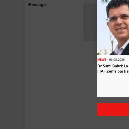
Message
NEWS
- 06.08.2026
Dr Sami Bahri: La
l'IA - 2ème partie