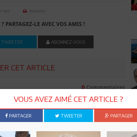
n ami
Imprimer
 ? PARTAGEZ-LE AVEC VOS AMIS !
TWEETER
ABONNEZ-VOUS
R CET ARTICLE
0
Commentaires
VOUS AVEZ AIMÉ CET ARTICLE ?
Commenter
PARTAGER
TWEETER
PARTAGER