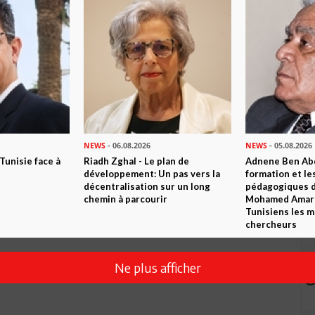
Envoyer
NEWS
- 06.08.2026
NEWS
- 05.08.2026
 Tunisie face à
Riadh Zghal - Le plan de
Adnene Ben Abd
développement: Un pas vers la
formation et le
décentralisation sur un long
pédagogiques di
chemin à parcourir
Mohamed Amara,
Tunisiens les m
chercheurs
Ne plus afficher