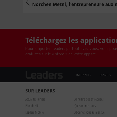
Norchen Mezni, l'entrepreneure aux mi
Téléchargez les applicati
Pour emporter Leaders partout avec vous, vous pouv
gratuites sur le « store » de votre appareil.
PARTENAIRES
DOSSIERS
SUR LEADERS
Actualités Tunisie
Annuaire des entreprises
Plan du site
Qui sommes nous
Leaders Mobile
Abonnez-vous au mensuel