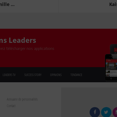
lle ...
Kai
ons Leaders
ez télécharger nos applications
LEADERS TV
SUCCESS STORY
OPINIONS
TENDANCE
Annuaire de personnalités
Contact