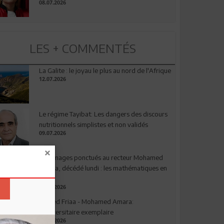
08.07.2026
LES + COMMENTÉS
La Galite : le joyau le plus au nord de l'Afrique
12.07.2026
Le régime Tayibat: Les dangers des discours
nutritionnels simplistes et non validés
09.07.2026
Hommages ponctués au recteur Mohamed
Amara, décédé lundi : les mathématiques en
deuil
03.08.2026
Ahmed Friaa - Mohamed Amara:
l’Universitaire exemplaire
04.08.2026