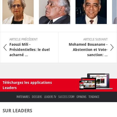
ARTICLE PRÉCÉDENT
ARTICLE SUIVANT
Faouzi Mili -
Mohamed Bouanane -
Présidentielles: le duel
Abstention et Vote-
acharné ...
sanction: ...
Téléchargez les applications
Leaders
PARTENAIRES
DOSSIERS
LEADERS TV
SUCCESS STORY
OPINIONS
TENDANCE
SUR LEADERS