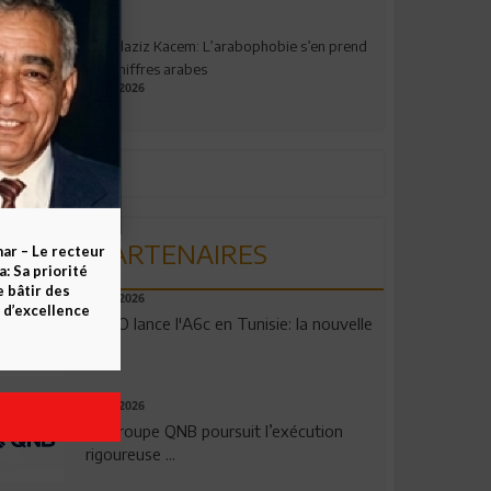
Abdelaziz Kacem: L’arabophobie s’en prend
aux chiffres arabes
09.07.2026
PARTENAIRES
ar – Le recteur
 Sa priorité
e bâtir des
04.08.2026
d’excellence
OPPO lance l'A6c en Tunisie: la nouvelle
...
29.07.2026
Le Groupe QNB poursuit l’exécution
rigoureuse ...