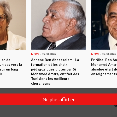
Commenter
NEWS
- 05.08.2026
NEWS
- 05.08.2026
plan de
Adnene Ben Abdesselem - La
Pr Nihel Ben Am
n pas vers la
formation et les choix
Mohamed Amara:
sur un long
pédagogiques dictés par Si
absolue était d
ir
Mohamed Amara, ont fait des
enseignements 
Tunisiens les meilleurs
Envoyer
chercheurs
Ne plus afficher