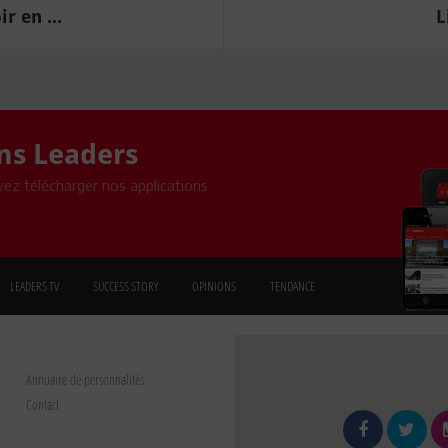
r en ...
L
ons Leaders
ez télécharger nos applications
LEADERS TV
SUCCESS STORY
OPINIONS
TENDANCE
Annuaire de personnalités
Contact