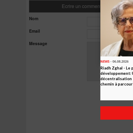
Ecrire un commentaire
Nom
Email
Message
NEWS
- 06.08.2026
Riadh Zghal - Le 
développement: U
décentralisation 
chemin à parcour