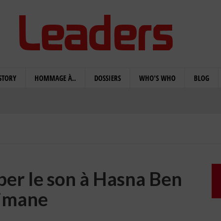
STORY
HOMMAGE À..
DOSSIERS
WHO'S WHO
BLOG
uper le son à Hasna Ben
limane