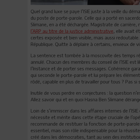
Quel grand luxe se paye l’ISIE juste à la veille du dém
du poste de porte-parole. Celle qui a porté en sacer
Slimane, en a été déchargée. Magistrate de carrière,
l’ARP au titre de la justice administrative
, elle avait 
certes exposée et bien visible, mais aussi redoutable. 
République. Quitte à déplaire à certains, envieux de vi
La sentence est tombée à la moscovite des temps ré
annulé. Chacun des membres du conseil de l’ISIE est li
l’Instance et de porter ses messages. Cohérence gara
qui seconde le porte-parole et lui prépare les élémen
rôdé, capable en plus de travailler pour tous ? Pas si 
Inutile de vous perdre en conjectures : la question n’e
Allez savoir qui et en quoi Hasna Ben Slimane dérang
Loin de s’immiscer dans les affaires internes de l’ISIE 
nécessite et mérite dans cette étape cruciale de l’opé
recommande de restituer la fonction de porte-parole. 
essentiel, mais son rôle indispensable pour la réussite 
créé dans les démocraties, tant au sein des institution