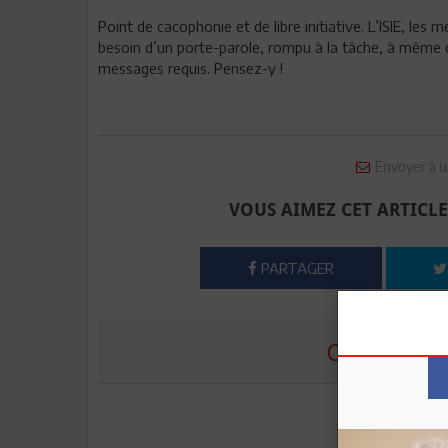
Point de cacophonie et de libre initiative. L’ISIE, les 
besoin d’un porte-parole, rompu à la tâche, à même d
messages requis. Pensez-y !
Envoyer à u
VOUS AIMEZ CET ARTICLE
PARTAGER
COMMENTE