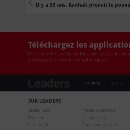
Il y a 50 ans, Kadhafi prenait le pouvoi
Téléchargez les applicati
Pour emporter Leaders partout avec vous, vous pouv
gratuites sur le « store » de votre appareil.
PARTENAIRES
DOSSIERS
SUR LEADERS
Actualités Tunisie
Annuaire des entreprises
Plan du site
Qui sommes nous
Leaders Mobile
Abonnez-vous au mensuel