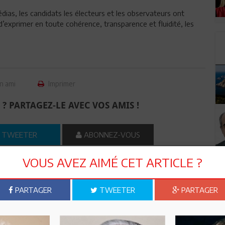
médias, les candidats les électeurs et les observateurs ont
’exprimer en toute cohérence, transparence et fluidité, les
n ami
Imprimer
 ? PARTAGEZ-LE AVEC VOS AMIS !
TWEETER
ABONNEZ-VOUS
VOUS AVEZ AIMÉ CET ARTICLE ?
R CET ARTICLE
PARTAGER
TWEETER
PARTAGER
0
Commentaires