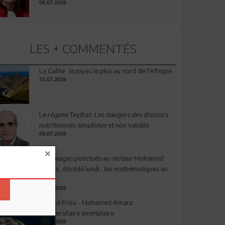
08.07.2026
LES + COMMENTÉS
La Galite : le joyau le plus au nord de l'Afrique
12.07.2026
Le régime Tayibat: Les dangers des discours
nutritionnels simplistes et non validés
09.07.2026
Hommages ponctués au recteur Mohamed
Amara, décédé lundi : les mathématiques en
deuil
03.08.2026
Ahmed Friaa - Mohamed Amara:
l’Universitaire exemplaire
04.08.2026