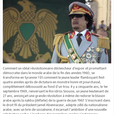
Comment un idéal révolutionnaire déclencheur d’espoir et promettant
démocratie dans le monde arabe de la fin des années 1960, se
transforme en tyrannie ? Et comment le jeune leader flamboyant finit
quatre années après de dictature en monstre honni et pourchassé,
complètement déboussolé au fond d’un trou. Il y a cinquante ans, le 1er
septembre 1969, renversant le Roi Idriss Snoussi, un jeune lieutenant de
27 ans, annonçait une grande révolution à même de redorer le blason
arabe après la nakba (défaite) de la guerre de juin 1967. S’inscrivant dans
le droit fil du président Jamel Abennaceur, adepte zélé du nationalisme
arabe, avec un brin de socialisme, il incarnait l’ambition d’une nouvelle
génération arabe. L’euphorie des premières années s’estompera