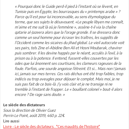
« Pourquoi donc le Guide perd-il pied à l’instant où se lèvent, en
Tunisie puis en Égypte, les bourrasques du « printemps arabe » ?
Parce qu’il est pour lui inconcevable, au sens étymologique du
terme, que ses sujets le désavouent. «Le peuple libyen me connaît,
m’aime et me suit là où je l’emmène », assène-t‑il via la chaîne
qatarie al-Jazeera alors que la l'orage gronde. Il se dressera donc
comme un seul homme pour écraser les traîtres, les suppôts de
l’Occident comme les sicaires du jihad global. Le vieil autocrate voit
ses pairs, tels Zine el-Abidine Ben Ali et Hosni Moubarak, chavirer
puis sombrer. Il les devine happés par le néant, acculés à l’exil, à la
prison ou à la potence. Il entend, fussent-elles couvertes par les
odes que lui ânonnent ses courtisans, les clameurs rageuses de la
foule. Parfois, une sourde angoisse l’étreint. Et si… Mais non ! Jamais
ici, jamais sur mes terres. Ces raïs déchus ont été trop faibles, trop
indécis ou trop aveugles pour déjouer le complot. Mais moi, je ne
suis pas fait de ce bois-là. J’y vois clair et je ne transige ni ne
tremble à l’instant de frapper. Le « bouillant colonel » bout-il alors
encore ? De rage sans doute. »
Le siècle des dictateurs
Sous la direction de Olivier Guez
Perrin Le Point, août 2019, 460 p. 22
€
Lire aussi
Livre - Le siècle des dictateurs : "Ces maudits de l'histoire"