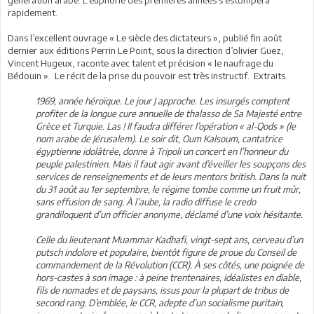
rapidement.
Dans l’excellent ouvrage « Le siècle des dictateurs », publié fin août
dernier aux éditions Perrin Le Point, sous la direction d’olivier Guez,
Vincent Hugeux, raconte avec talent et précision « le naufrage du
Bédouin ». Le récit de la prise du pouvoir est très instructif. Extraits.
1969, année héroïque. Le jour J approche. Les insurgés comptent
profiter de la longue cure annuelle de thalasso de Sa Majesté entre
Grèce et Turquie. Las ! Il faudra différer l’opération « al-Qods » (le
nom arabe de Jérusalem). Le soir dit, Oum Kalsoum, cantatrice
égyptienne idolâtrée, donne à Tripoli un concert en l’honneur du
peuple palestinien. Mais il faut agir avant d’éveiller les soupçons des
services de renseignements et de leurs mentors british. Dans la nuit
du 31 août au 1er septembre, le régime tombe comme un fruit mûr,
sans effusion de sang. À l’aube, la radio diffuse le credo
grandiloquent d’un officier anonyme, déclamé d’une voix hésitante.
Celle du lieutenant Muammar Kadhafi, vingt-sept ans, cerveau d’un
putsch indolore et populaire, bientôt figure de proue du Conseil de
commandement de la Révolution (CCR). À ses côtés, une poignée de
hors-castes à son image : à peine trentenaires, idéalistes en diable,
fils de nomades et de paysans, issus pour la plupart de tribus de
second rang. D’emblée, le CCR, adepte d’un socialisme puritain,