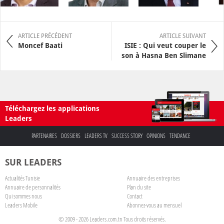
ARTICLE PRÉCÉDENT
ARTICLE SUIVANT
Moncef Baati
ISIE : Qui veut couper le
son à Hasna Ben Slimane
Téléchargez les applications
Leaders
PARTENAIRES
DOSSIERS
LEADERS TV
SUCCESS STORY
OPINIONS
TENDANCE
SUR LEADERS
Actualités Tunisie
Annuaire des entreprises
Annuaire de personnalités
Plan du site
Qui sommes nous
Contact
Leaders Mobile
Abonnez-vous au mensuel
© 2009 - 2026 Leaders.com.tn Tous droits réservés.