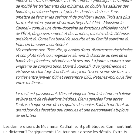
impose un train de mesures à haute teneur symbolique : on ampute
de moitié les traitements des ministres, on double les salaires des
humbles, on bloque loyers et prix des denrées de base. Sans
omettre de fermer les casinos ni de prohiber l’alcool. Trois ans plus
tard, celui qu’on appelle désormais Seyed al-Akid – Monsieur le
Colonel – cumule une demi-douzaine de fonctions officielles : chef
de l’État, du gouvernement et des armées, ministre de la Défense,
président du Conseil national de sécurité et du Comité suprême du
Plan. Un timonier incontesté ?
N’exagérons rien. Très vite, querelles d’ego, divergences doctrinales
et complots réels ou imaginaires sèment la discorde au sein de la
bande des pionniers, décimée au fil des ans. La junte survivra à une
vingtaine de conspirations. Quant à Kadhafi, diva jupitérienne et
virtuose du chantage à la démission, il mettra en scène six fausses
sorties entre janvier 1971 et septembre 1973. Retenez-moi ou je fais
votre malheur…
Le récit est passionnant. Vincent Hugeux tient le lecteur en haleine
et livre tant de révélations inédites. Bien agencées l’une après
l’autre, chaque scène de ces quatre décennies Kadhafi mettent au
grand jour des facettes peu connues et une personnalité atypique
de dictateur.
Les derniers jours de Muammar Kadhafi sont pathétiques. Comment finit
un dictateur ? Tragiquement ! L’auteur nous dresse les détails. Extraits.