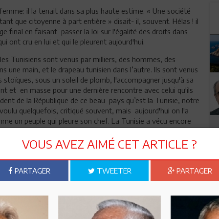
femme: il la tenait dans sa plus haute estime. « Une société
nt que citoyenne à part entière » disait- il, souvent. Hélas ! il
 final en faisant passer la loi sur l'égalité des droits dans
ui ont cru en lui et qui le pleurent aujourd'hui.
, les Tunisiens sont venus par milliers, des hommes, des
s une main, et le drapeau tunisien dans l’autre. Ils sont venus
nus stoïques, sous un soleil de plomb, l'accompagner jusqu'à sa
nt et en masse pour une dernière rencontre avec celui qu'ils
sident de la République de ce beau pays qu’est la Tunisie, notre
voulu quelquefois, critiqué souvent, mais aujourd'hui on l'a
mme un peuple qui pleure son chef. La Tunisie a vécu encore
VOUS AVEZ AIMÉ CET ARTICLE ?
hez que la Tunisie sera sauvée par ses enfants, hommes et
PARTAGER
TWEETER
PARTAGER
n ami
Imprimer