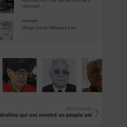
Hammam-Lif: Une ville qui cherche à
retrouver ...
10.03.2026
Mongi Chemli: Mélanges à lire
ARTICLE SUIVANT
érailles qui ont montré un peuple uni