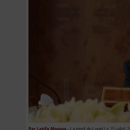
La mort du Loup!
Le 25 juillet 
Par Latifa Moussa -