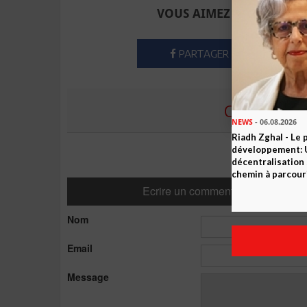
VOUS AIMEZ CET ARTICLE
PARTAGER
COMMENTE
NEWS
- 06.08.2026
Riadh Zghal - Le 
développement: U
décentralisation 
chemin à parcour
Ecrire un commentaire
Nom
Email
Message