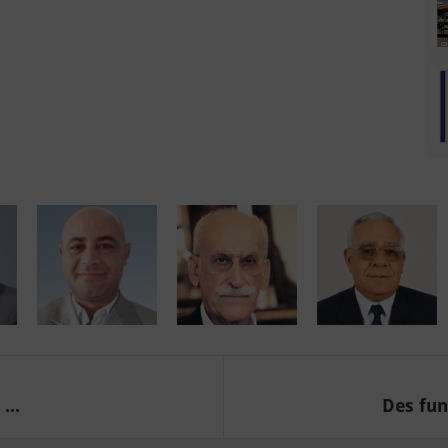
...
Des fun