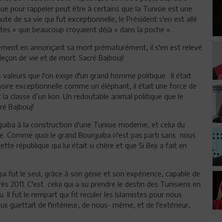
que pour rappeler peut être à certains que la Tunisie est une
nute de sa vie qui fut exceptionnelle, le Président s'en est allé
tes » que beaucoup croyaient déjà « dans la poche ».
lagement en annonçant sa mort prématurément, il s'en est relevé
e leçon de vie et de mort. Sacré Bajbouj!
es valeurs que l'on exige d'un grand homme politique. Il était
ire exceptionnelle comme un éléphant, il était une force de
la classe d’un lion. Un redoutable animal politique que le
ré Bajbouj!
guiba à la construction d'une Tunisie moderne, et celui du
tie. Comme quoi le grand Bourguiba n'est pas parti sans nous
te république qui lui était si chère et que Si Beji a fait en
 qui fut le seul, grâce à son génie et son expérience, capable de
 2011. C'est celui qui a su prendre le destin des Tunisiens en
 Il fut le rempart qui fit reculer les Islamistes pour nous
s guettait de l'intérieur, de nous- même, et de l'extérieur,