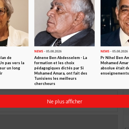
 ? PARTAGEZ-LE AVEC VOS AMIS !
TWEETER
ABONNEZ-VOUS
R CET ARTICLE
NEWS
- 05.08.2026
NEWS
- 05.08.2026
plan de
Adnene Ben Abdesselem - La
Pr Nihel Ben Am
n pas vers la
formation et les choix
Mohamed Amara:
0
Commentaires
sur un long
pédagogiques dictés par Si
absolue était d
ir
Mohamed Amara, ont fait des
enseignements 
Tunisiens les meilleurs
Commenter
chercheurs
Ne plus afficher