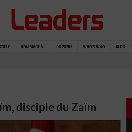
STORY
HOMMAGE À..
DOSSIERS
WHO'S WHO
BLOG
ïm, disciple du Zaïm