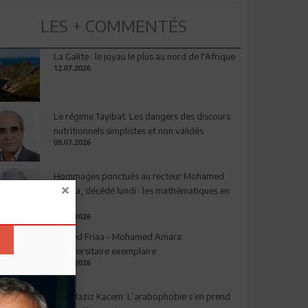
LES + COMMENTÉS
La Galite : le joyau le plus au nord de l'Afrique
12.07.2026
Le régime Tayibat: Les dangers des discours
nutritionnels simplistes et non validés
09.07.2026
Hommages ponctués au recteur Mohamed
Amara, décédé lundi : les mathématiques en
deuil
03.08.2026
Ahmed Friaa - Mohamed Amara:
l’Universitaire exemplaire
04.08.2026
Abdelaziz Kacem: L’arabophobie s’en prend