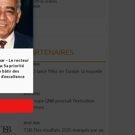
aux chiffres arabes
09.07.2026
PARTENAIRES
ar – Le recteur
04.08.2026
 Sa priorité
OPPO lance l'A6c en Tunisie: la nouvelle
e bâtir des
d’excellence
...
29.07.2026
Le Groupe QNB poursuit l’exécution
rigoureuse ...
29.07.2026
TSB: Des résultats 2025 marqués par un