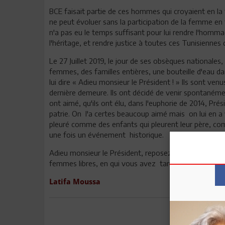
BCE faisait partie de ces hommes qui croyaient en la 
ne peut évoluer sans la participation de la femme en ta
n'a pas eu le temps suffisant pour lui rendre l'hommage
l'héritage, et rendre justice à toutes ces Tunisiennes q
Le 27 Juillet 2019, le jour de ses obsèques nationales
femmes, des familles entières, une bouteille d'eau dan
lui dire « Adieu monsieur le Président ! » Ils sont ve
dernière demeure. Ils ont décidé de venir spontanéme
ont aimé, qu'ils ont élu, dans l'euphorie de 2014, Pré
patrie. On l'a certes beaucoup aimé mais on lui en a 
pleuré comme des enfants qui pleurent leur père, co
une fois un événement historique.
Adieu monsieur le Président, reposez en paix et sac
femmes libres, en qui vous avez tant cru.
Latifa Moussa
Envoyer à u