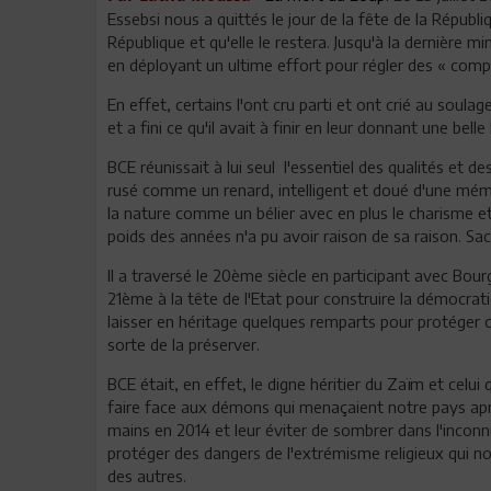
Essebsi nous a quittés le jour de la fête de la Républi
République et qu'elle le restera. Jusqu'à la dernière mi
en déployant un ultime effort pour régler des « comp
En effet, certains l'ont cru parti et ont crié au sou
et a fini ce qu'il avait à finir en leur donnant une bell
BCE réunissait à lui seul l'essentiel des qualités et d
rusé comme un renard, intelligent et doué d'une mémo
la nature comme un bélier avec en plus le charisme et 
poids des années n'a pu avoir raison de sa raison. Sac
Il a traversé le 20ème siècle en participant avec Bour
21ème à la tête de l'Etat pour construire la démocra
laisser en héritage quelques remparts pour protéger cet
sorte de la préserver.
BCE était, en effet, le digne héritier du Zaïm et celui
faire face aux démons qui menaçaient notre pays après
mains en 2014 et leur éviter de sombrer dans l'inconnu.
protéger des dangers de l'extrémisme religieux qui nou
des autres.