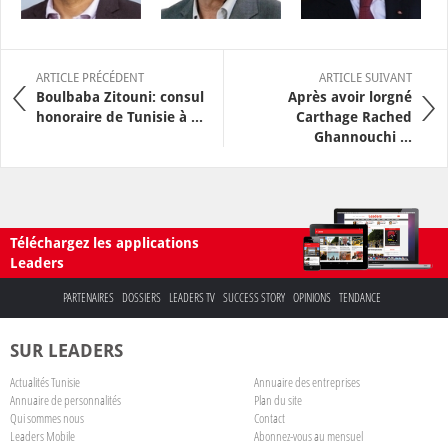
ARTICLE PRÉCÉDENT
ARTICLE SUIVANT
Boulbaba Zitouni: consul
Après avoir lorgné
honoraire de Tunisie à ...
Carthage Rached
Ghannouchi ...
Téléchargez les applications
Leaders
PARTENAIRES
DOSSIERS
LEADERS TV
SUCCESS STORY
OPINIONS
TENDANCE
SUR LEADERS
Actualités Tunisie
Annuaire des entreprises
Annuaire de personnalités
Plan du site
Qui sommes nous
Contact
Leaders Mobile
Abonnez-vous au mensuel