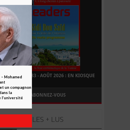
LEADERS N° 183 - AOÛT 2026 : EN KIOSQUE
b – Mohamed
ant
 et un compagnon
dans la
ABONNEZ-VOUS
 l’université
LES + LUS