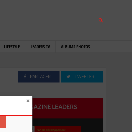
LIFESTYLE
LEADERS TV
ALBUMS PHOTOS
PARTAGER
TWEETER
MAGAZINE LEADERS