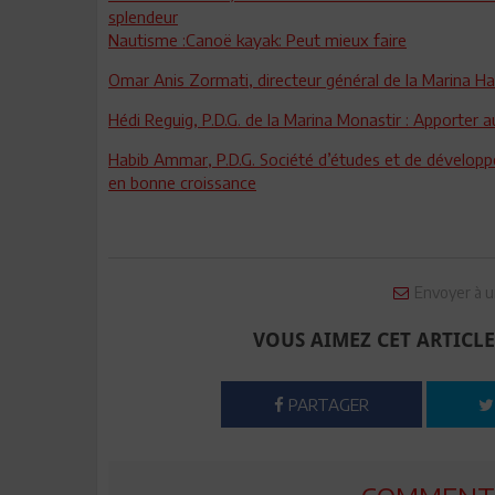
splendeur
Nautisme :Canoë kayak: Peut mieux faire
Omar Anis Zormati, directeur général de la Marina 
Hédi Reguig, P.D.G. de la Marina Monastir : Apporter 
Habib Ammar, P.D.G. Société d’études et de dévelop
en bonne croissance
Envoyer à u
VOUS AIMEZ CET ARTICLE
PARTAGER