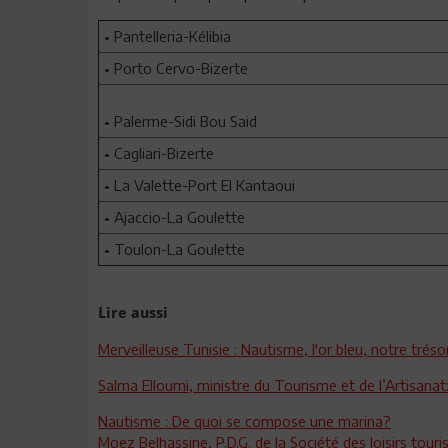
• Pantelleria-Kélibia
• Porto Cervo-Bizerte
• Palerme-Sidi Bou Said
• Cagliari-Bizerte
• La Valette-Port El Kantaoui
• Ajaccio-La Goulette
• Toulon-La Goulette
Lire aussi
Merveilleuse Tunisie : Nautisme, l'or bleu, notre trés
Salma Elloumi, ministre du Tourisme et de l’Artisana
Nautisme : De quoi se compose une marina?
Moez Belhassine, P.D.G. de la Société des loisirs touri