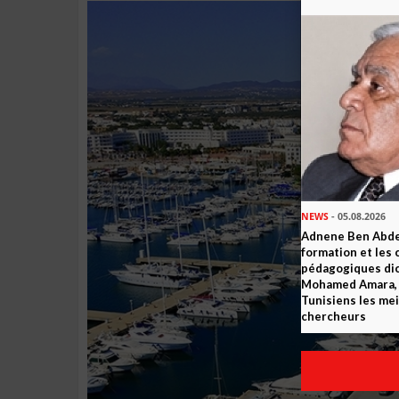
NEWS
- 05.08.2026
Adnene Ben Abde
formation et les 
pédagogiques dic
Mohamed Amara, o
Tunisiens les mei
chercheurs