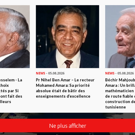
NEWS
- 05.08.2026
NEWS
- 05.08.2026
sselem - La
Pr Nihel Ben Amar – Le recteur
Béchir Mahjou
choix
Mohamed Amara: Sa priorité
Amara : Un brill
tés par Si
absolue était de bâtir des
mathématicien
nt fait des
enseignements d’excellence
de route fiable 
lleurs
construction de
tunisienne
Ne plus afficher