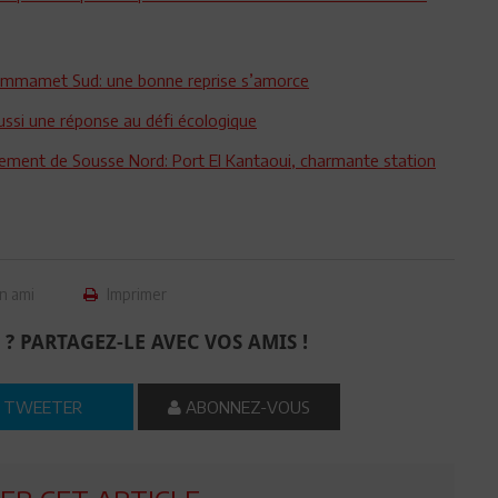
Hammamet Sud: une bonne reprise s’amorce
aussi une réponse au défi écologique
pement de Sousse Nord: Port El Kantaoui, charmante station
n ami
Imprimer
 ? PARTAGEZ-LE AVEC VOS AMIS !
TWEETER
ABONNEZ-VOUS