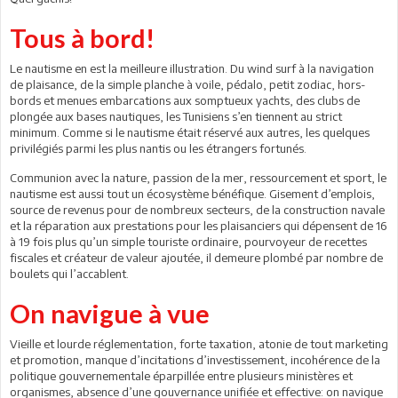
Tous à bord!
Le nautisme en est la meilleure illustration. Du wind surf à la navigation
de plaisance, de la simple planche à voile, pédalo, petit zodiac, hors-
bords et menues embarcations aux somptueux yachts, des clubs de
plongée aux bases nautiques, les Tunisiens s’en tiennent au strict
minimum. Comme si le nautisme était réservé aux autres, les quelques
privilégiés parmi les plus nantis ou les étrangers fortunés.
Communion avec la nature, passion de la mer, ressourcement et sport, le
nautisme est aussi tout un écosystème bénéfique. Gisement d’emplois,
source de revenus pour de nombreux secteurs, de la construction navale
et la réparation aux prestations pour les plaisanciers qui dépensent de 16
à 19 fois plus qu’un simple touriste ordinaire, pourvoyeur de recettes
fiscales et créateur de valeur ajoutée, il demeure plombé par nombre de
boulets qui l’accablent.
On navigue à vue
Vieille et lourde réglementation, forte taxation, atonie de tout marketing
et promotion, manque d’incitations d’investissement, incohérence de la
politique gouvernementale éparpillée entre plusieurs ministères et
organismes, absence d’une gouvernance unifiée et effective: on navigue