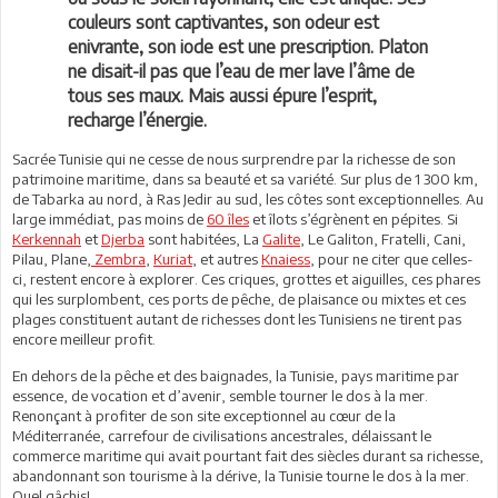
couleurs sont captivantes, son odeur est
enivrante, son iode est une prescription. Platon
ne disait-il pas que l’eau de mer lave l’âme de
tous ses maux. Mais aussi épure l’esprit,
recharge l’énergie.
Sacrée Tunisie qui ne cesse de nous surprendre par la richesse de son
patrimoine maritime, dans sa beauté et sa variété. Sur plus de 1 300 km,
de Tabarka au nord, à Ras Jedir au sud, les côtes sont exceptionnelles. Au
large immédiat, pas moins de
60 îles
et îlots s’égrènent en pépites. Si
Kerkennah
et
Djerba
sont habitées, La
Galite
, Le Galiton, Fratelli, Cani,
Pilau, Plane,
Zembra
,
Kuriat
, et autres
Knaiess
, pour ne citer que celles-
ci, restent encore à explorer. Ces criques, grottes et aiguilles, ces phares
qui les surplombent, ces ports de pêche, de plaisance ou mixtes et ces
plages constituent autant de richesses dont les Tunisiens ne tirent pas
encore meilleur profit.
En dehors de la pêche et des baignades, la Tunisie, pays maritime par
essence, de vocation et d’avenir, semble tourner le dos à la mer.
Renonçant à profiter de son site exceptionnel au cœur de la
Méditerranée, carrefour de civilisations ancestrales, délaissant le
commerce maritime qui avait pourtant fait des siècles durant sa richesse,
abandonnant son tourisme à la dérive, la Tunisie tourne le dos à la mer.
Quel gâchis!