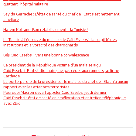
quittant l'hôpital militaire
Sayida Gerrache : L'état de santé du chef de l'Etat s'est nettement
amélioré
Hatem Kotrane: Bon rétablissement... la Tunisie !
La Tunisie à l’épreuve du malaise de Caïd Essebsi : la fragilité des
institutions et la voracité des charognards
Béji Caïd Essebsi : Vers une bonne convalescence
Le président de la République victime d'un malaise aigu
Caïd Essebsi: Etat stationnaire, ne pas céder aux rumeurs, affirme
Carthage
La porte-parole de la présidence : le malaise du chef de l'Etat n'a aucun
rapport avec les attentats terroristes
Pourquoi Macron devait appeler Caïd Essebsi jeudi dernier
Caïd Essebsi : état de santé en amélioration et entretien téléphonique
avec Zbid