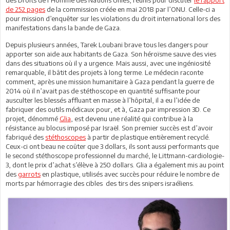
de 252 pages
de la commission créée en mai 2018 par l’ONU. Celle-ci a
pour mission d’enquêter sur les violations du droit international lors des
manifestations dans la bande de Gaza.
Depuis plusieurs années, Tarek Loubani brave tous les dangers pour
apporter son aide aux habitants de Gaza. Son héroïsme sauve des vies
dans des situations où il y a urgence. Mais aussi, avec une ingéniosité
remarquable, il bâtit des projets à long terme. Le médecin raconte
comment, après une mission humanitaire à Gaza pendant la guerre de
2014 où il n’avait pas de stéthoscope en quantité suffisante pour
ausculter les blessés affluant en masse à l’hôpital, il a eu l’idée de
fabriquer des outils médicaux pour, et à, Gaza par impression 3D. Ce
projet, dénommé
Glia
, est devenu une réalité qui contribue à la
résistance au blocus imposé par Israël. Son premier succès est d’avoir
fabriqué des
stéthoscopes
à partir de plastique entièrement recyclé.
Ceux-ci ont beau ne coûter que 3 dollars, ils sont aussi performants que
le second stéthoscope professionnel du marché, le Littmann-cardiologie-
3, dont le prix d’achat s’élève à 250 dollars. Glia a également mis au point
des
garrots
en plastique, utilisés avec succès pour réduire le nombre de
morts par hémorragie des cibles des tirs des snipers israéliens.