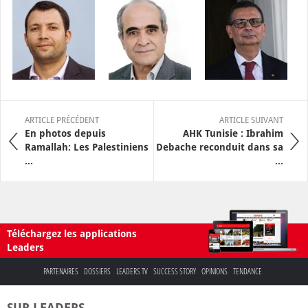
ARTICLE PRÉCÉDENT
ARTICLE SUIVANT
En photos depuis
AHK Tunisie : Ibrahim
Ramallah: Les Palestiniens
Debache reconduit dans sa
...
...
Téléchargez les applications
Leaders
PARTENAIRES
DOSSIERS
LEADERS TV
SUCCESS STORY
OPINIONS
TENDANCE
SUR LEADERS