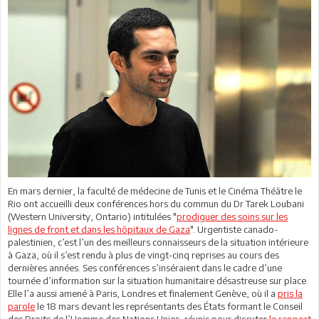
En mars dernier, la faculté de médecine de Tunis et le Cinéma Théâtre le
Rio ont accueilli deux conférences hors du commun du Dr Tarek Loubani
(Western University, Ontario) intitulées "
prodiguer des soins sur les
lignes de front et dans les hôpitaux de Gaza
". Urgentiste canado-
palestinien, c’est l’un des meilleurs connaisseurs de la situation intérieure
à Gaza, où il s’est rendu à plus de vingt-cinq reprises au cours des
dernières années. Ses conférences s’inséraient dans le cadre d’une
tournée d’information sur la situation humanitaire désastreuse sur place.
Elle l’a aussi amené à Paris, Londres et finalement Genève, où il a
pris la
parole
le 18 mars devant les représentants des États formant le Conseil
des Droits de l’Homme des Nations Unies, réunis pour discuter
le rapport