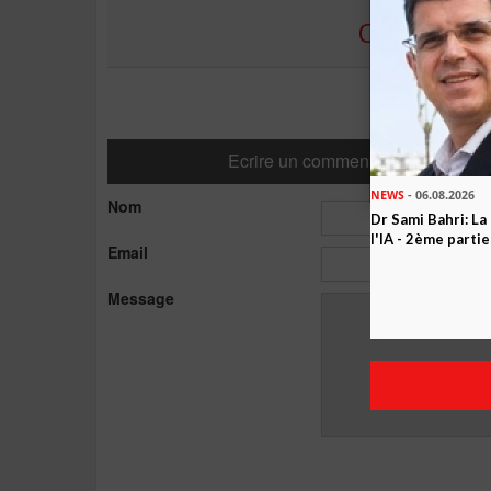
COMMENTE
Ecrire un commentaire
NEWS
- 06.08.2026
Nom
Dr Sami Bahri: La
l'IA - 2ème partie
Email
Message