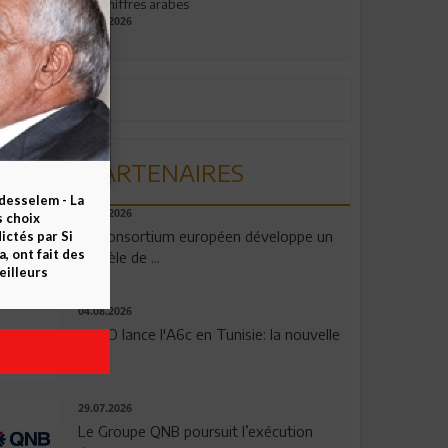
aux chiffres arabes
09.07.2026
PARTENAIRES
esselem - La
06.08.2026
s choix
Un consortium européen développe un
ctés par Si
 ont fait des
modèle de ...
eilleurs
04.08.2026
OPPO lance l'A6c en Tunisie: la nouvelle
...
29.07.2026
Le Groupe QNB poursuit l’exécution