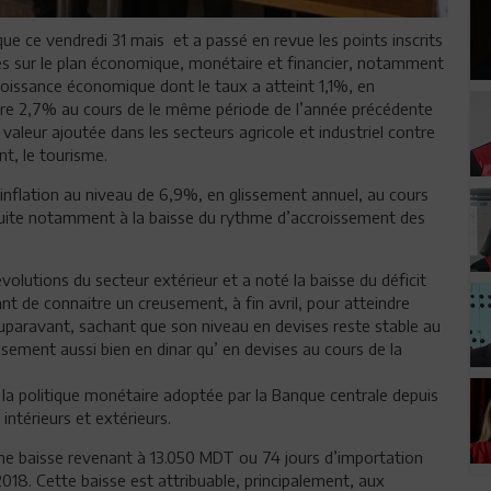
que ce vendredi 31 mais et a passé en revue les points inscrits
ntes sur le plan économique, monétaire et financier, notamment
roissance économique dont le taux a atteint 1,1%, en
tre 2,7% au cours de le même période de l’année précédente
a valeur ajoutée dans les secteurs agricole et industriel contre
t, le tourisme.
d’inflation au niveau de 6,9%, en glissement annuel, au cours
 suite notamment à la baisse du rythme d’accroissement des
volutions du secteur extérieur et a noté la baisse du déficit
t de connaitre un creusement, à fin avril, pour atteindre
aravant, sachant que son niveau en devises reste stable au
ement aussi bien en dinar qu’ en devises au cours de la
e la politique monétaire adoptée par la Banque centrale depuis
intérieurs et extérieurs.
 une baisse revenant à 13.050 MDT ou 74 jours d’importation
18. Cette baisse est attribuable, principalement, aux