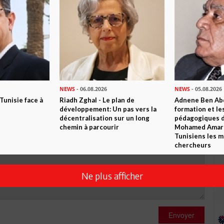
R CET ARTICLE
0
Commentaires
Commenter
NEWS
- 06.08.2026
NEWS
- 05.08.2026
 Tunisie face à
Riadh Zghal - Le plan de
Adnene Ben Abd
développement: Un pas vers la
formation et le
décentralisation sur un long
pédagogiques di
chemin à parcourir
Mohamed Amara,
Tunisiens les m
chercheurs
Ne plus afficher
Envoyer