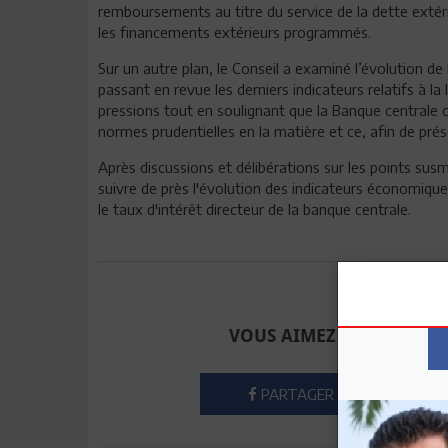
remboursements au titre du service de la dette extér
les financements extérieurs programmés.
Sur un autre plan, le Conseil a examiné l’évolution de l
passant en revue les derniers indicateurs relatifs à l
pressions tout en soulignant que la Banque centrale c
normes prudentielles en la matière et ce, afin de prés
Après discussions et délibérations sur les points susm
suivre de près l'évolution des indicateurs économique
le taux d'intérêt directeur de la banque centrale.
Envoyer à u
VOUS AIMEZ CET ARTICLE
PARTAGER