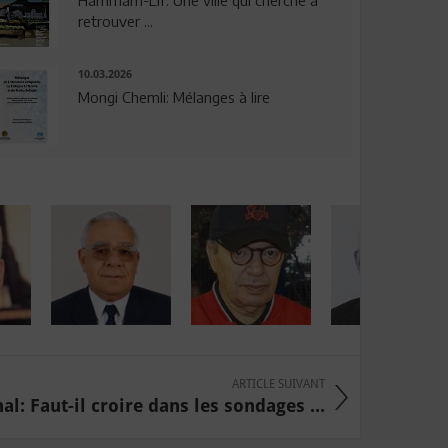
Hammam-Lif: Une ville qui cherche à
retrouver ...
10.03.2026
Mongi Chemli: Mélanges à lire
ARTICLE SUIVANT
al: Faut-il croire dans les sondages ...