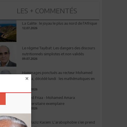
LES + COMMENTÉS
La Galite : le joyau le plus au nord de l'Afrique
12.07.2026
Le régime Tayibat: Les dangers des discours
nutritionnels simplistes et non validés
09.07.2026
Hommages ponctués au recteur Mohamed
Amara, décédé lundi : les mathématiques en
deuil
03.08.2026
Ahmed Friaa - Mohamed Amara:
l’Universitaire exemplaire
04.08.2026
Abdelaziz Kacem: L’arabophobie s’en prend