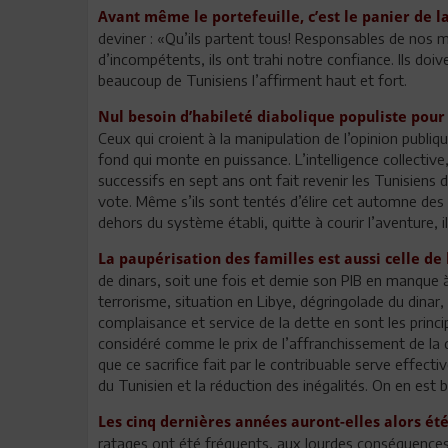
Avant même le portefeuille, c’est le panier de 
deviner : «Qu’ils partent tous! Responsables de nos 
d’incompétents, ils ont trahi notre confiance. Ils do
beaucoup de Tunisiens l’affirment haut et fort.
Nul besoin d’habileté diabolique populiste pour 
Ceux qui croient à la manipulation de l’opinion publi
fond qui monte en puissance. L’intelligence collective
successifs en sept ans ont fait revenir les Tunisiens d
vote. Même s’ils sont tentés d’élire cet automne des
dehors du système établi, quitte à courir l’aventure, il
La paupérisation des familles est aussi celle de l
de dinars, soit une fois et demie son PIB en manque 
terrorisme, situation en Libye, dégringolade du dinar,
complaisance et service de la dette en sont les princ
considéré comme le prix de l’affranchissement de la d
que ce sacrifice fait par le contribuable serve effec
du Tunisien et la réduction des inégalités. On en est bi
Les cinq dernières années auront-elles alors été
ratages ont été fréquents, aux lourdes conséquences.