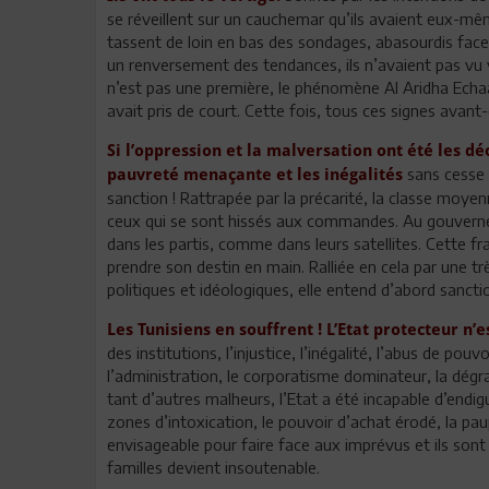
se réveillent sur un cauchemar qu’ils avaient eux-mêm
tassent de loin en bas des sondages, abasourdis face 
un renversement des tendances, ils n’avaient pas vu v
n’est pas une première, le phénomène Al Aridha Ech
avait pris de court. Cette fois, tous ces signes avant
Si l’oppression et la malversation ont été les dé
sans cesse 
pauvreté menaçante et les inégalités
sanction ! Rattrapée par la précarité, la classe moy
ceux qui se sont hissés aux commandes. Au gouvern
dans les partis, comme dans leurs satellites. Cette fra
prendre son destin en main. Ralliée en cela par une t
politiques et idéologiques, elle entend d’abord sanct
Les Tunisiens en souffrent ! L’Etat protecteur n’e
des institutions, l’injustice, l’inégalité, l’abus de po
l’administration, le corporatisme dominateur, la dégr
tant d’autres malheurs, l’Etat a été incapable d’endigu
zones d’intoxication, le pouvoir d’achat érodé, la pa
envisageable pour faire face aux imprévus et ils sont 
familles devient insoutenable.