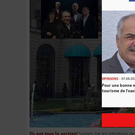
OPINIONS
- 07.08.20
Pour une bonne 
tourisme de l’oas
Sonnés par les intentions de v
Ils ont tous le vertige!