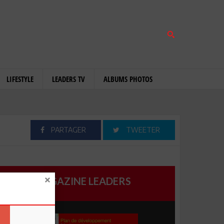
LIFESTYLE
LEADERS TV
ALBUMS PHOTOS
PARTAGER
TWEETER
MAGAZINE LEADERS