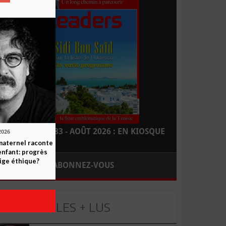
LEADERS N° 183 - AOÛT 2026 : EN KIOSQUE
2026
maternel raconte
enfant: progrès
ige éthique?
ABONNEZ-VOUS
LES + LUS