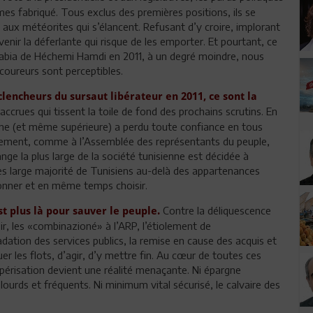
es fabriqué. Tous exclus des premières positions, ils se
aux météorites qui s’élancent. Refusant d’y croire, implorant
enir la déferlante qui risque de les emporter. Et pourtant, ce
aabia de Héchemi Hamdi en 2011, à un degré moindre, nous
-coureurs sont perceptibles.
clencheurs du sursaut libérateur en 2011, ce sont la
accrues qui tissent la toile de fond des prochains scrutins. En
enne (et même supérieure) a perdu toute confiance en tous
ement, comme à l’Assemblée des représentants du peuple,
nge la plus large de la société tunisienne est décidée à
rès large majorité de Tunisiens au-delà des appartenances
ionner et en même temps choisir.
Contre la déliquescence
st plus là pour sauver le peuple.
uvoir, les «combinazioné» à l’ARP, l’étiolement de
adation des services publics, la remise en cause des acquis et
er les flots, d’agir, d’y mettre fin. Au cœur de toutes ces
upérisation devient une réalité menaçante. Ni épargne
lourds et fréquents. Ni minimum vital sécurisé, le calvaire des