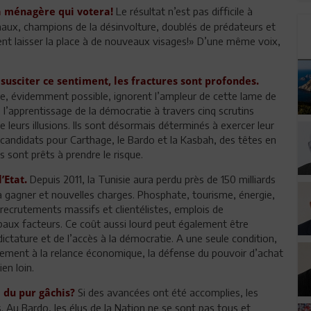
Le résultat n’est pas difficile à
la ménagère qui votera!
maux, champions de la désinvolture, doublés de prédateurs et
ivent laisser la place à de nouveaux visages!» D’une même voix,
susciter ce sentiment, les fractures sont profondes.
que, évidemment possible, ignorent l’ampleur de cette lame de
, l’apprentissage de la démocratie à travers cinq scrutins
e leurs illusions. Ils sont désormais déterminés à exercer leur
 candidats pour Carthage, le Bardo et la Kasbah, des têtes en
s sont prêts à prendre le risque.
Depuis 2011, la Tunisie aura perdu près de 150 milliards
’Etat.
à gagner et nouvelles charges. Phosphate, tourisme, énergie,
 recrutements massifs et clientélistes, emplois de
ipaux facteurs. Ce coût aussi lourd peut également être
ictature et de l’accès à la démocratie. A une seule condition,
tivement à la relance économique, la défense du pouvoir d’achat
en loin.
Si des avancées ont été accomplies, les
 du pur gâchis?
 Au Bardo, les élus de la Nation ne se sont pas tous et