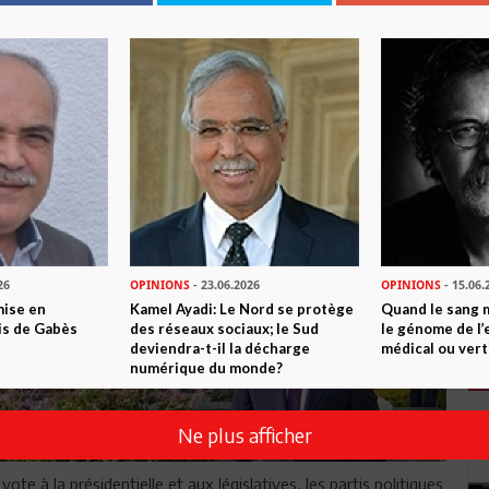
26
OPINIONS
- 23.06.2026
OPINIONS
- 15.06.
mise en
Kamel Ayadi: Le Nord se protège
Quand le sang 
is de Gabès
des réseaux sociaux; le Sud
le génome de l’
deviendra-t-il la décharge
médical ou vert
numérique du monde?
Ne plus afficher
ote à la présidentielle et aux législatives, les partis politiques