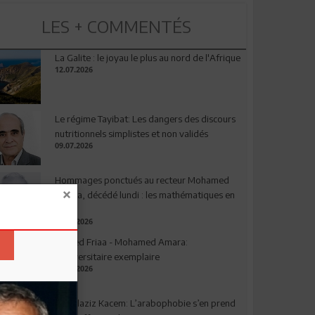
LES + COMMENTÉS
La Galite : le joyau le plus au nord de l'Afrique
12.07.2026
Le régime Tayibat: Les dangers des discours
nutritionnels simplistes et non validés
09.07.2026
Hommages ponctués au recteur Mohamed
Amara, décédé lundi : les mathématiques en
deuil
03.08.2026
Ahmed Friaa - Mohamed Amara:
l’Universitaire exemplaire
04.08.2026
Abdelaziz Kacem: L’arabophobie s’en prend