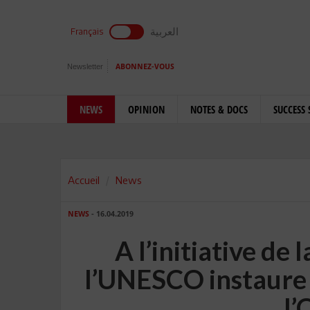
العربية
Français
Newsletter
ABONNEZ-VOUS
NEWS
OPINION
NOTES & DOCS
SUCCESS 
Accueil
News
NEWS
- 16.04.2019
A l’initiative de 
l’UNESCO instaure 
l’