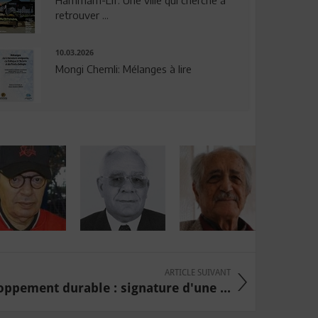
Hammam-Lif: Une ville qui cherche à
retrouver ...
10.03.2026
Mongi Chemli: Mélanges à lire
ARTICLE SUIVANT
ppement durable : signature d'une ...