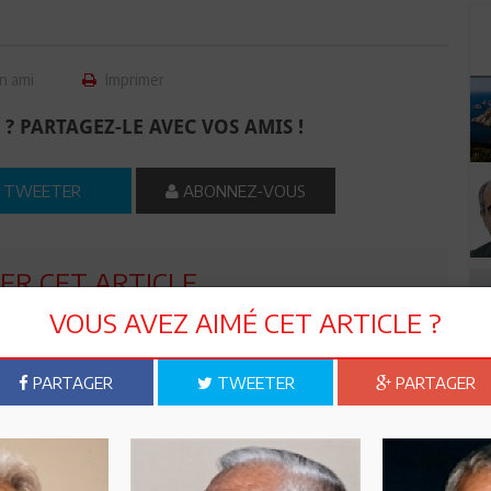
n ami
Imprimer
 ? PARTAGEZ-LE AVEC VOS AMIS !
TWEETER
ABONNEZ-VOUS
R CET ARTICLE
VOUS AVEZ AIMÉ CET ARTICLE ?
0
Commentaires
PARTAGER
TWEETER
PARTAGER
Commenter