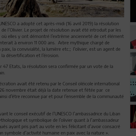
UNESCO a adopté cet après-midi (16 avril 2019) la résolution
l’Olivier. Le projet de résolution avait été introduit par les
O où elles y ont démontré l’extrême ancienneté de cet élément
nterait à environ 11 000 ans. Arbre mythique chargé de
aix, la convivialité, la lumière etc.; l’olivier, est un agent de
la désertification et l’érosion.
 47 Etats, la résolution sera confirmée par un vote de la
in.
ration avait été retenu par le Conseil oléicole international
 26 novembre était déjà la date retenue et fêtée par ce
nsi d’être reconnue par et pour l’ensemble de la communauté
evant le conseil exécutif de l’UNESCO l’ambassadrice du Liban
ythologique et symbolique de l’olivier quant à l’ambassadeur
gués ayant pris part au vote en les félicitant d’avoir consacré
un symbole d’activité humaine en paix avec la nature ».