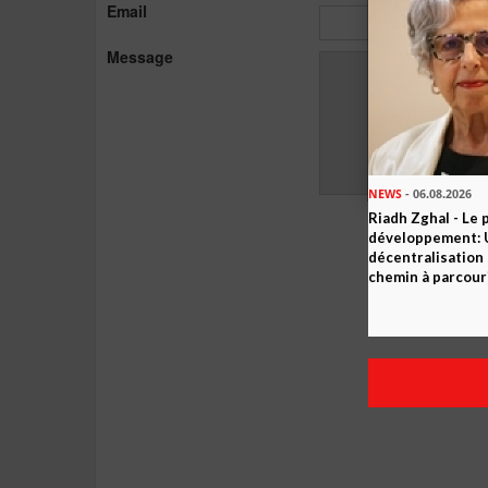
Email
Message
NEWS
- 06.08.2026
Riadh Zghal - Le 
développement: U
décentralisation 
chemin à parcour