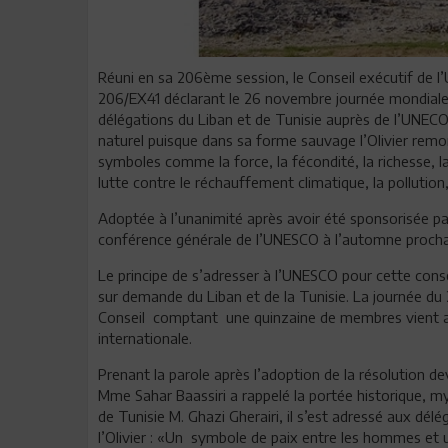
Réuni en sa 206ème session, le Conseil exécutif de l’
206/EX41 déclarant le 26 novembre journée mondiale de 
délégations du Liban et de Tunisie auprès de l’UNEC
naturel puisque dans sa forme sauvage l’Olivier remo
symboles comme la force, la fécondité, la richesse, la p
lutte contre le réchauffement climatique, la pollution, 
Adoptée à l’unanimité après avoir été sponsorisée par
conférence générale de l’UNESCO à l’automne procha
Le principe de s’adresser à l’UNESCO pour cette conséc
sur demande du Liban et de la Tunisie. La journée du
Conseil comptant une quinzaine de membres vient ai
internationale.
Prenant la parole après l’adoption de la résolution d
Mme Sahar Baassiri a rappelé la portée historique, m
de Tunisie M. Ghazi Gherairi, il s’est adressé aux délé
l’Olivier : «Un symbole de paix entre les hommes et 