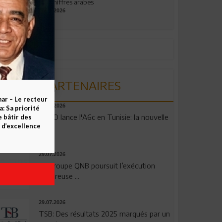
aux chiffres arabes
09.07.2026
PARTENAIRES
ar – Le recteur
04.08.2026
 Sa priorité
OPPO lance l'A6c en Tunisie: la nouvelle
e bâtir des
d’excellence
...
29.07.2026
Le Groupe QNB poursuit l’exécution
rigoureuse ...
29.07.2026
TSB: Des résultats 2025 marqués par un