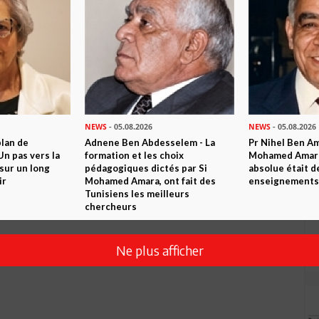
NEWS
- 05.08.2026
NEWS
- 05.08.2026
plan de
Adnene Ben Abdesselem - La
Pr Nihel Ben Am
Envoyer
n pas vers la
formation et les choix
Mohamed Amara:
sur un long
pédagogiques dictés par Si
absolue était d
ir
Mohamed Amara, ont fait des
enseignements 
Tunisiens les meilleurs
chercheurs
Ne plus afficher