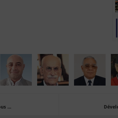
us ...
Dévelo