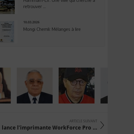
Hammam-Lif: Une ville qui cherche à
retrouver ...
10.03.2026
Mongi Chemli: Mélanges à lire
ARTICLE SUIVANT
 lance l’imprimante WorkForce Pro ...