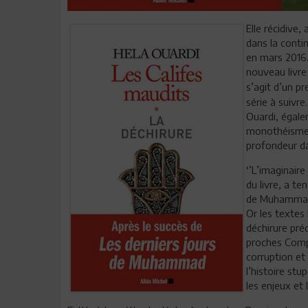
Elle récidive, 
dans la conti
en mars 2016. 
nouveau livre 
s’agit d’un pr
série à suivre
Ouardi, égale
monothéismes 
profondeur dan
‘’L’imaginaire
du livre, a t
de Muhammad, 
Or les textes 
déchirure pré
proches Compa
corruption et
l’histoire st
les enjeux et 