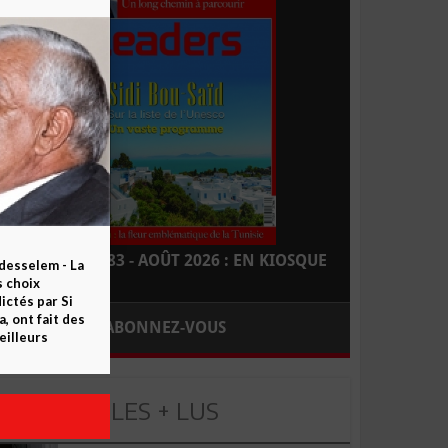
LEADERS N° 183 - AOÛT 2026 : EN KIOSQUE
esselem - La
s choix
ctés par Si
 ont fait des
ABONNEZ-VOUS
eilleurs
LES + LUS