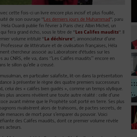
avec cette fois-ci un livre encore plus incisif et plus fouillé,
nuité de son ouvrage ''
Les derniers jours de Muhammad
'', paru
Hela Ouardi publie fin février à Paris chez Albin Michel, un
qui fera grand écho, sous le titre de ''
'
'. Il
Les Califes maudits
emier volume intitulé ''
'', annonciateur d’une
La déchirure
. Professeur de littérature et de civilisation françaises, Héla
ment chercheur associé au Laboratoire d'études sur les
au CNRS, elle va, dans ‘’Les Califes maudits’’ encore en
s le sillon qu’elle a creusé.
 musulman, en particulier salafiste, lit-on dans la présentation
endance à présenter le règne des quatre premiers successeurs
celui des « califes bien guidés », comme un temps idyllique.
les plus anciens révèlent une toute autre réalité : celle d’une
coce avant même que le Prophète soit porté en terre. Ses plus
gnons rivalisèrent alors de trahisons, de pactes secrets, de
 de menaces de mort pour s’emparer du pouvoir. Voici
upéfiante des Califes maudits, dont ce premier volume révèle
les acteurs.