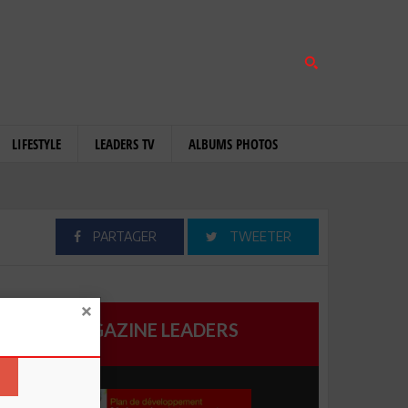
LIFESTYLE
LEADERS TV
ALBUMS PHOTOS
PARTAGER
TWEETER
MAGAZINE LEADERS