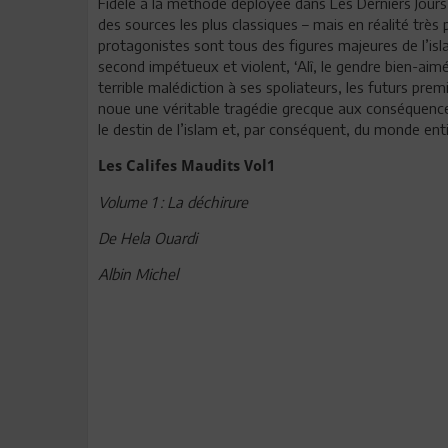
Fidèle à la méthode déployée dans Les Derniers Jours 
des sources les plus classiques – mais en réalité très
protagonistes sont tous des figures majeures de l’is
second impétueux et violent, ‘Alî, le gendre bien-aimé,
terrible malédiction à ses spoliateurs, les futurs pre
noue une véritable tragédie grecque aux conséquences
le destin de l’islam et, par conséquent, du monde enti
Les Califes Maudits Vol1
Volume 1 : La déchirure
De Hela Ouardi
Albin Michel