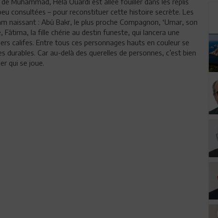
de Muhammad, Hela Ouardi est allée fouiller dans les replis
 peu consultées – pour reconstituer cette histoire secrète. Les
lam naissant : Abû Bakr, le plus proche Compagnon, ‘Umar, son
 Fâtima, la fille chérie au destin funeste, qui lancera une
miers califes. Entre tous ces personnages hauts en couleur se
 durables. Car au-delà des querelles de personnes, c’est bien
er qui se joue.