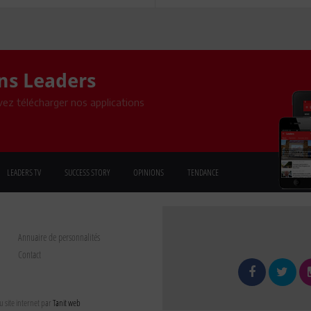
ons Leaders
ez télécharger nos applications
LEADERS TV
SUCCESS STORY
OPINIONS
TENDANCE
Annuaire de personnalités
Contact
 site internet par
Tanit web