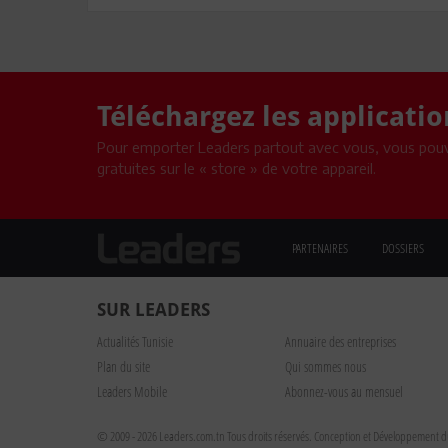
Téléchargez les applicati
Pour emporter Leaders partout avec vous, vous pouv
gratuites sur le « store » de votre appareil.
PARTENAIRES
DOSSIERS
SUR LEADERS
Actualités Tunisie
Annuaire des entreprises
Plan du site
Qui sommes nous
Leaders Mobile
Abonnez-vous au mensuel
© 2009 - 2026 Leaders.com.tn Tous droits réservés.
Conception et Développement du