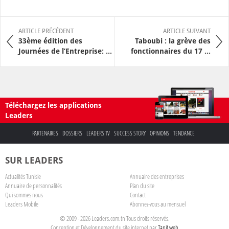
ARTICLE PRÉCÉDENT
ARTICLE SUIVANT
33ème édition des
Taboubi : la grève des
Journées de l’Entreprise: ...
fonctionnaires du 17 ...
Téléchargez les applications
Leaders
PARTENAIRES
DOSSIERS
LEADERS TV
SUCCESS STORY
OPINIONS
TENDANCE
SUR LEADERS
Actualités Tunisie
Annuaire des entreprises
Annuaire de personnalités
Plan du site
Qui sommes nous
Contact
Leaders Mobile
Abonnez-vous au mensuel
© 2009 - 2026 Leaders.com.tn Tous droits réservés.
Conception et Développement du site internet par
Tanit web