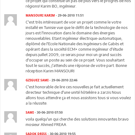
ce projet qui constitue un pas de plus vers le progrès de nos
régions! Karim BO, ingénieur.
MANSOURI KARIM
- 29-06-2010 11:51
C'est très intéressant de voir un projet comme le votre
installé en Tunisie vue que le défit de la technologie de nos
jours est l'innovation dans le domaine des énergies
renouvelables. Etant ingénieur électrique-automatique,
diplômé de l'Ecole Nationale des Ingénieurs de Gabès et
opérant dans la société ECM+ comme ingénieur d'étude
depuis juillet 2009, ce serais pour moi un grand succès
d'occuper un poste au sein de ce projet. Vous souhaitant
tout le succès, j'attends une réponse de votre part. Bonne
réception Karim MANSOURI
GZIGUEZ SAMI
- 29-06-2010 22:46
C'est honorable de lire ces nouvelles je fait actuellement
directeur technique d'une unité hôtelière a zarzis Nous
allons tous attendre ça et nous assistons tous si vous voulez
a la réussite.
SAMI
- 30-06-2010 07:50
voila quelqu'un qui cherche des solutions innovantes bravo
mosieur Ahmed FREAA
SADOK DRISS
- 30-06-2010 19:55