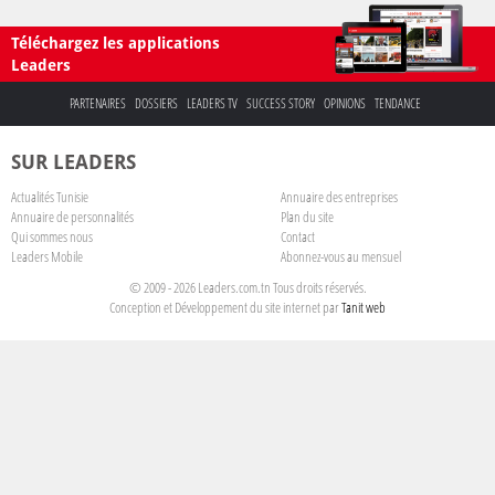
Téléchargez les applications
Leaders
PARTENAIRES
DOSSIERS
LEADERS TV
SUCCESS STORY
OPINIONS
TENDANCE
SUR LEADERS
Actualités Tunisie
Annuaire des entreprises
Annuaire de personnalités
Plan du site
Qui sommes nous
Contact
Leaders Mobile
Abonnez-vous au mensuel
© 2009 - 2026 Leaders.com.tn Tous droits réservés.
Conception et Développement du site internet par
Tanit web