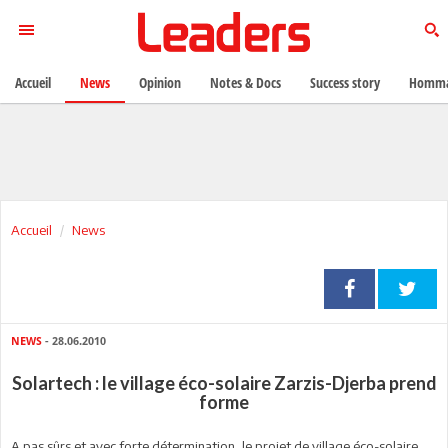
Accueil
News
Opinion
Notes & Docs
Success story
Homma
Accueil
News
NEWS
- 28.06.2010
Solartech : le village éco-solaire Zarzis-Djerba prend
forme
A pas sûrs et avec forte détermination, le projet de village éco-solaire