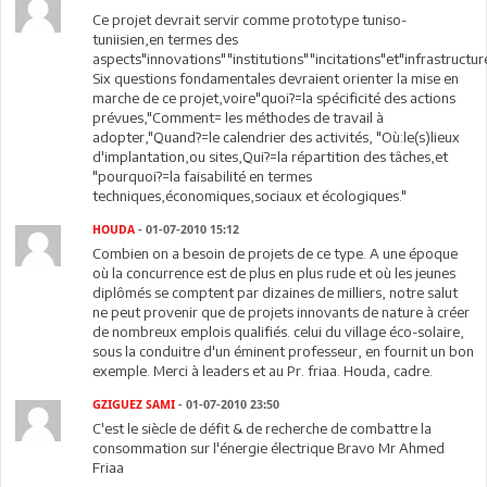
Ce projet devrait servir comme prototype tuniso-
tuniisien,en termes des
aspects"innovations""institutions""incitations"et"infrastructure
Six questions fondamentales devraient orienter la mise en
marche de ce projet,voire"quoi?=la spécificité des actions
prévues,"Comment= les méthodes de travail à
adopter,"Quand?=le calendrier des activités, "Où:le(s)lieux
d'implantation,ou sites,Qui?=la répartition des tâches,et
"pourquoi?=la faisabilité en termes
techniques,économiques,sociaux et écologiques."
HOUDA
- 01-07-2010 15:12
Combien on a besoin de projets de ce type. A une époque
où la concurrence est de plus en plus rude et où les jeunes
diplômés se comptent par dizaines de milliers, notre salut
ne peut provenir que de projets innovants de nature à créer
de nombreux emplois qualifiés. celui du village éco-solaire,
sous la conduitre d'un éminent professeur, en fournit un bon
exemple. Merci à leaders et au Pr. friaa. Houda, cadre.
GZIGUEZ SAMI
- 01-07-2010 23:50
C'est le siècle de défit & de recherche de combattre la
consommation sur l'énergie électrique Bravo Mr Ahmed
Friaa