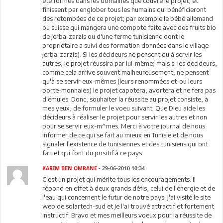
été formés dans les domaines que couvre le projet, et
finissent par englober tous les humains qui bénéficieront
des retombées de ce projet; par exemple le bébé allemand
ou suisse qui mangera une compote faite avec des fruits bio
de jerba-zarzis ou d'une ferme tunisienne dont le
propriétaire a suivi des formation données dans le village
jerba-zarzis). Si les décideurs ne pensent qu'à servir les
autres, le projet réussira par lui-même; mais si les décideurs,
comme cela arrive souvent malheureusement, ne pensent
qu'à se servir eux-mêmes (leurs renommées et-ou leurs
porte-monnaies) le projet capotera, avortera et ne fera pas
d'émules. Donc, souhaiter la réussite au projet consiste, à
mes yeux, de formuler le voeu suivant: Que Dieu aide les
décideurs à réaliser le projet pour servir les autres et non
pour se servir eux-m^mes. Merci à votre journal de nous
informer de ce qui se fait au mieux en Tunisie et de nous
signaler l'existence de tunisiennes et des tunisiens qui ont
fait et qui font du positif à ce pays.
KARIM BEN OMRANE
- 29-06-2010 10:34
C'est un projet qui mérite tous les encouragements. Il
répond en effet à deux grands défis, celui de l'énergie et de
l'eau qui concernent le futur de notre pays. J'ai visité le site
web de solartech-sud et je l'ai trouvé attractif et fortement
instructif. Bravo et mes meilleurs voeux pour la réussite de