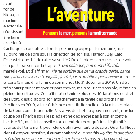
avait
fondé,
Nidaa, en
machine
électorale
réussissant
à le faire
accéder à
Carthage et constituer alors le premier groupe parlementaire, mais
aujourd’hui délabré sous la direction de son fils, Hafedh, Béji Caïd
Essebsi risque-t-il de rater sa sortie ? De dilapider son œuvre et de voir
son parti passer par la trappe ?
«En politique, rien n’est définitif»
,
martèle-t-il. Et d’affirmer:
«Je ne sortirai que par la grande porte, parce
que j’ai la conscience tranquille, je n’ai pas d’ambition personnelle.»
Il reste
encore 15 mois d’ici la fin de son mandat le 31 décembre 2019. Un délai
très court pour rattraper et parachever, mais tout est possible, même en
pleines incertitudes. Ce qu’il faut retenir le plus des déclarations du chef
de l’Etat, c’est d’abord son attachement à la tenue des prochaines
élections en 2019, à leur échéance constitutionnelle et à la mise en place
de la Cour constitutionnelle. Vis-à-vis du chef du gouvernement, il ne lui
coupe pas l’herbe sous les pieds et ne déclenche pas à son encontre
l’article 99, mais lui conseille fortement de reconquérir sa légitimité
auprès du Parlement, pour clore définitivement le dossier. Quant à Nida,
dont il est peu satisfait, il aurait souhaité que son fils
«quitte la direction
exécutive pour ne pas continuer à perdre son temps et s’occuper de sa