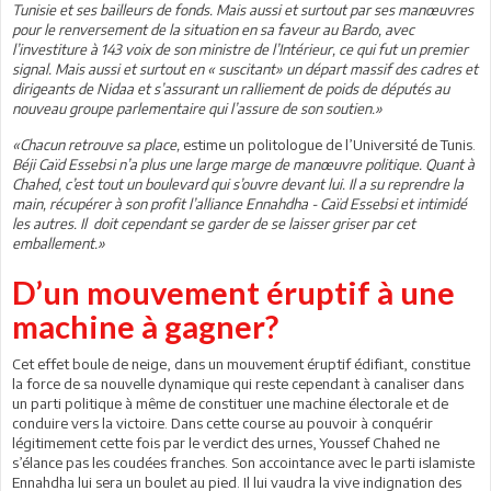
Tunisie et ses bailleurs de fonds. Mais aussi et surtout par ses manœuvres
pour le renversement de la situation en sa faveur au Bardo, avec
l’investiture à 143 voix de son ministre de l’Intérieur, ce qui fut un premier
signal. Mais aussi et surtout en « suscitant» un départ massif des cadres et
dirigeants de Nidaa et s’assurant un ralliement de poids de députés au
nouveau groupe parlementaire qui l’assure de son soutien.»
«Chacun retrouve sa place,
estime un politologue de l’Université de Tunis.
Béji Caïd Essebsi n’a plus une large marge de manœuvre politique. Quant à
Chahed, c’est tout un boulevard qui s’ouvre devant lui. Il a su reprendre la
main, récupérer à son profit l’alliance Ennahdha - Caïd Essebsi et intimidé
les autres. Il doit cependant se garder de se laisser griser par cet
emballement.»
D’un mouvement éruptif à une
machine à gagner?
Cet effet boule de neige, dans un mouvement éruptif édifiant, constitue
la force de sa nouvelle dynamique qui reste cependant à canaliser dans
un parti politique à même de constituer une machine électorale et de
conduire vers la victoire. Dans cette course au pouvoir à conquérir
légitimement cette fois par le verdict des urnes, Youssef Chahed ne
s’élance pas les coudées franches. Son accointance avec le parti islamiste
Ennahdha lui sera un boulet au pied. Il lui vaudra la vive indignation des