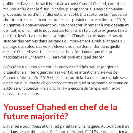
politique d’avenir, le parti islamiste a choisi Youssef Chahed, comptant
trouver en lui dans le futur un coéquipier approprié. Dans ce nouveau
processus, le jeu d’Ennahdha est bien subtil. D’un côté, on lui impose de
choisir entre se maintenir en poste sans postuler aux élections de 2019,
ou quitter le gouvernement pour se consacrer librement à son dessein et
de l’autre, on en fait le nouveau partenaire. En fait, cette exigence finira
par être levée. La décision stratégique d’Ennahdha ne manque pas de
susciter des remous dans les rangs du mouvement. Double langage ou
partage des rôles, des voix s’élèvent pour se demander dans quelle
mesure Chahed sera-t-il acquis aux choix fondamentaux et non
négociables d’Ennahdha, lui sera-t-il loyal et à quel degré?
A l’extérieur du mouvement, les analystes édifiés par les jongleries
d’Ennahdha s’interrogent sur ses véritables intentions vis-à-vis de
Chahed d’abord d’ici 2019 et, ensuite, au-delà. La question cruciale sera
de savoir quel
«pacte de gouvernement»
et quel programme commun en
2020 seront conclus. Mais d’ici là, il y a encore du temps, estime-t-on
dans les deux camps.
Youssef Chahed en chef de la
future majorité?
L’aventure pour Youssef Chahed paraît la moins risquée. Au point où il en
est dans ses relations avec Carthage et Hafedh Caïd Essebsi, il n’a rien à