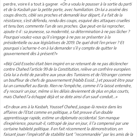
perdre, voire il a tout à gagner.
«On a voulu le pousser à la sortie du parti
et de la Kasbah par la petite porte, avec humiliation. On lui a asséné des
coups directs, ciblé ses proches et demandé leur départ, il a fait de la
résistance, s’est défendu, rendu des coups, esquivé des attaques cruelles
et tenu bon, commente l’un de ses proches. Que peut-on lui reprocher,
ajoute-t-il : sa jeunesse, sa modernité, sa détermination à ne pas lâcher ?
Pourquoi voulez-vous qu’il s’engage à ne pas se présenter à la
présidentielle ou aux législatives de 2019. De quel droit l’en priver ? Et
pourquoi s’acharne-t-on à lui demander s’il y compte de quitter le
gouvernement dès à présent?»
«Béji Caïd Essebsi était bien inspiré en se retenant de ne pas déclencher
contre Chahed l’article 99 de la Constitution, relève un confrère européen.
Cela lui a évité de paraître aux yeux des Tunisiens et de l’étranger comme
un bouffeur de chefs de gouvernement (Habib Essid...) et pouvait être pour
lui un camouflet au Bardo. Rien ne l’empêche, comme il l’a laissé entendre,
d’y recourir un jour, même si les délais deviennent de plus en plus courts,
mais Chahed l’a échappé déjà et se dote ainsi d’un sauf-conduit...»
«En deux ans à la Kasbah, Youssef Chahed, jusque-là novice dans les
affaires de l’Etat comme en politique, a fait preuve d’un double
apprentissage rapide, estime un diplomate occidental. Son manque
d’expérience, poursuit-il, rattrapé de jour en jour, il l’a compensé par une
certaine habileté politique. Il en fait récemment la démonstration, en
faisant jouer l’impératif de stabilité tant ‘’recommandée’’ par les amis de la