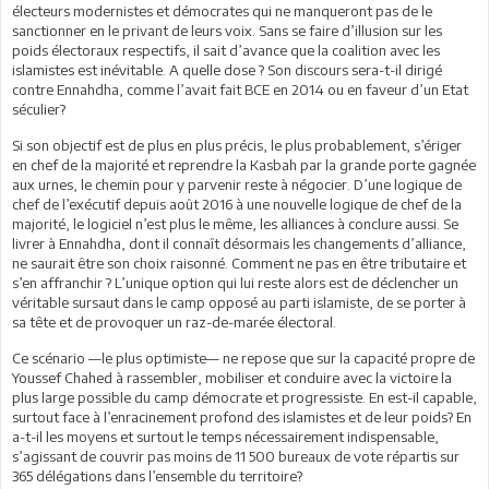
électeurs modernistes et démocrates qui ne manqueront pas de le
sanctionner en le privant de leurs voix. Sans se faire d’illusion sur les
poids électoraux respectifs, il sait d’avance que la coalition avec les
islamistes est inévitable. A quelle dose ? Son discours sera-t-il dirigé
contre Ennahdha, comme l’avait fait BCE en 2014 ou en faveur d’un Etat
séculier?
Si son objectif est de plus en plus précis, le plus probablement, s’ériger
en chef de la majorité et reprendre la Kasbah par la grande porte gagnée
aux urnes, le chemin pour y parvenir reste à négocier. D’une logique de
chef de l’exécutif depuis août 2016 à une nouvelle logique de chef de la
majorité, le logiciel n’est plus le même, les alliances à conclure aussi. Se
livrer à Ennahdha, dont il connaît désormais les changements d’alliance,
ne saurait être son choix raisonné. Comment ne pas en être tributaire et
s’en affranchir ? L’unique option qui lui reste alors est de déclencher un
véritable sursaut dans le camp opposé au parti islamiste, de se porter à
sa tête et de provoquer un raz-de-marée électoral.
Ce scénario —le plus optimiste— ne repose que sur la capacité propre de
Youssef Chahed à rassembler, mobiliser et conduire avec la victoire la
plus large possible du camp démocrate et progressiste. En est-il capable,
surtout face à l’enracinement profond des islamistes et de leur poids? En
a-t-il les moyens et surtout le temps nécessairement indispensable,
s’agissant de couvrir pas moins de 11 500 bureaux de vote répartis sur
365 délégations dans l’ensemble du territoire?