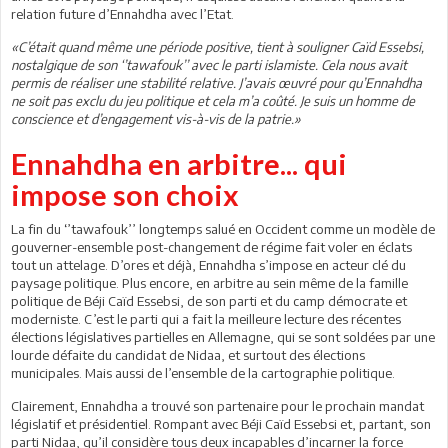
relation future d’Ennahdha avec l’Etat.
«C’était quand même une période positive, tient à souligner Caïd Essebsi,
nostalgique de son ‘’tawafouk’’ avec le parti islamiste. Cela nous avait
permis de réaliser une stabilité relative. J’avais œuvré pour qu’Ennahdha
ne soit pas exclu du jeu politique et cela m’a coûté. Je suis un homme de
conscience et d’engagement vis-à-vis de la patrie.»
Ennahdha en arbitre... qui
impose son choix
La fin du ‘’tawafouk’’ longtemps salué en Occident comme un modèle de
gouverner-ensemble post-changement de régime fait voler en éclats
tout un attelage. D’ores et déjà, Ennahdha s’impose en acteur clé du
paysage politique. Plus encore, en arbitre au sein même de la famille
politique de Béji Caïd Essebsi, de son parti et du camp démocrate et
moderniste. C’est le parti qui a fait la meilleure lecture des récentes
élections législatives partielles en Allemagne, qui se sont soldées par une
lourde défaite du candidat de Nidaa, et surtout des élections
municipales. Mais aussi de l’ensemble de la cartographie politique.
Clairement, Ennahdha a trouvé son partenaire pour le prochain mandat
législatif et présidentiel. Rompant avec Béji Caïd Essebsi et, partant, son
parti Nidaa, qu’il considère tous deux incapables d’incarner la force