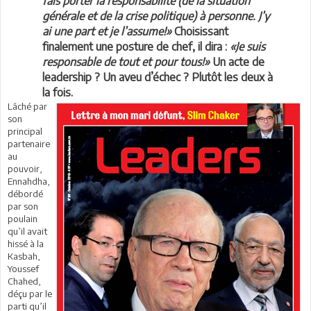
fais porter la responsabilité (de la situation
générale et de la crise politique) à personne. J’y
ai une part et je l’assume!»
Choisissant
finalement une posture de chef, il dira :
«Je suis
responsable de tout et pour tous!»
Un acte de
leadership ? Un aveu d’échec ? Plutôt les deux à
la fois.
Lâché par
son
principal
partenaire
au
pouvoir,
Ennahdha,
débordé
par son
poulain
qu’il avait
hissé à la
Kasbah,
Youssef
Chahed,
déçu par le
parti qu’il