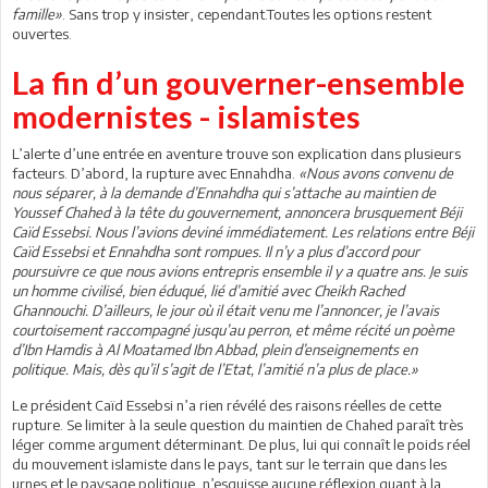
famille»
. Sans trop y insister, cependant.Toutes les options restent
ouvertes.
La fin d’un gouverner-ensemble
modernistes - islamistes
L’alerte d’une entrée en aventure trouve son explication dans plusieurs
facteurs. D’abord, la rupture avec Ennahdha.
«Nous avons convenu de
nous séparer, à la demande d’Ennahdha qui s’attache au maintien de
Youssef Chahed à la tête du gouvernement, annoncera brusquement Béji
Caïd Essebsi. Nous l’avions deviné immédiatement. Les relations entre Béji
Caïd Essebsi et Ennahdha sont rompues. Il n’y a plus d’accord pour
poursuivre ce que nous avions entrepris ensemble il y a quatre ans. Je suis
un homme civilisé, bien éduqué, lié d’amitié avec Cheikh Rached
Ghannouchi. D’ailleurs, le jour où il était venu me l’annoncer, je l’avais
courtoisement raccompagné jusqu’au perron, et même récité un poème
d’Ibn Hamdis à Al Moatamed Ibn Abbad, plein d’enseignements en
politique. Mais, dès qu’il s’agit de l’Etat, l’amitié n’a plus de place.»
Le président Caïd Essebsi n’a rien révélé des raisons réelles de cette
rupture. Se limiter à la seule question du maintien de Chahed paraît très
léger comme argument déterminant. De plus, lui qui connaît le poids réel
du mouvement islamiste dans le pays, tant sur le terrain que dans les
urnes et le paysage politique, n’esquisse aucune réflexion quant à la