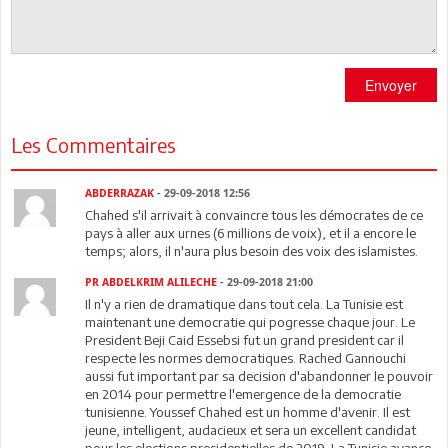
Envoyer
Les Commentaires
ABDERRAZAK
- 29-09-2018 12:56
Chahed s'il arrivait à convaincre tous les démocrates de ce
pays à aller aux urnes (6 millions de voix), et il a encore le
temps; alors, il n'aura plus besoin des voix des islamistes.
PR ABDELKRIM ALILECHE
- 29-09-2018 21:00
Il n'y a rien de dramatique dans tout cela. La Tunisie est
maintenant une democratie qui pogresse chaque jour. Le
President Beji Caid Essebsi fut un grand president car il
respecte les normes democratiques. Rached Gannouchi
aussi fut important par sa decision d'abandonner le pouvoir
en 2014 pour permettre l'emergence de la democratie
tunisienne. Youssef Chahed est un homme d'avenir. Il est
jeune, intelligent, audacieux et sera un excellent candidat
pour les elections presidentielles de 2019. La Tunisie avance.