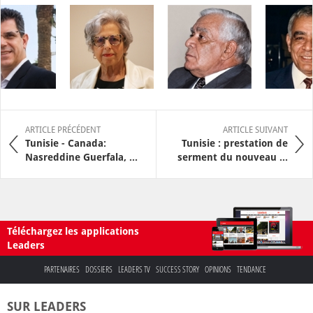
ARTICLE PRÉCÉDENT
ARTICLE SUIVANT
Tunisie - Canada:
Tunisie : prestation de
Nasreddine Guerfala, ...
serment du nouveau ...
Téléchargez les applications
Leaders
PARTENAIRES
DOSSIERS
LEADERS TV
SUCCESS STORY
OPINIONS
TENDANCE
SUR LEADERS