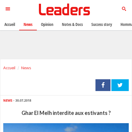
Accueil
News
Opinion
Notes & Docs
Success story
Homma
Accueil
News
NEWS
- 30.07.2018
Ghar El Melh interdite aux estivants ?