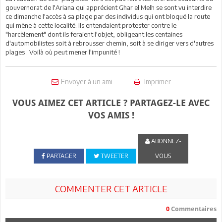
gouvernorat de l'Ariana qui apprécient Ghar el Melh se sont vu interdire
ce dimanche l'accès à sa plage par des individus qui ont bloqué la route
qui mène à cette localité. Ils entendaient protester contre le
"harcèlement" dont ils feraient l'objet, obligeant les centaines
d'automobilistes soit à rebrousser chemin, soit à se diriger vers d'autres
plages . Voilà où peut mener l'impunité !
Envoyer à un ami
Imprimer
VOUS AIMEZ CET ARTICLE ? PARTAGEZ-LE AVEC
VOS AMIS !
ABONNEZ-
PARTAGER
TWEETER
VOUS
COMMENTER CET ARTICLE
0
Commentaires