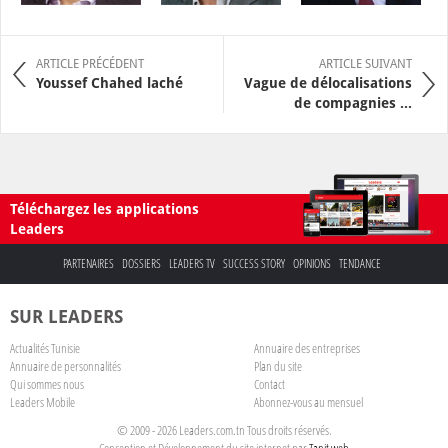
ARTICLE PRÉCÉDENT
ARTICLE SUIVANT
Youssef Chahed laché
Vague de délocalisations
de compagnies ...
Téléchargez les applications
Leaders
PARTENAIRES
DOSSIERS
LEADERS TV
SUCCESS STORY
OPINIONS
TENDANCE
SUR LEADERS
Actualités Tunisie
Annuaire des entreprises
Annuaire de personnalités
Plan du site
Qui sommes nous
Contact
Leaders Mobile
Abonnez-vous au mensuel
© 2009 - 2026 Leaders.com.tn Tous droits réservés.
Conception et Développement du site internet par
Tanit web