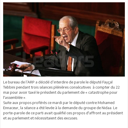
Le bureau de l’ARP a décidé d’interdire de parole le député Fayçal
Tebbini pendant trois séances plénières consécutives à compter du 22
mai pour avoir taxé le président du parlement de « catastrophe pour
l'assemblée ».
Suite aux propos proférés ce mardi par le député contre Mohamed
Ennaceur, la séance a été levée à la demande du groupe de Nidaa. Le
porte-parole de ce parti avait qualifié ces propos d'affront au président
et au parlement et nécessitaient des excuses.