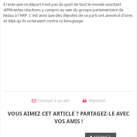
Il reste que ce départ n'est pas du goût de tout le monde suscitant
différentes réactions y compris au sein du groupe parlementaire de
Nidaa à l’ARP. C’est ainsi que des députés de ce parti ont annoncé d’ores
et déjà qu’ils voteraient contre ce limogeage.
Envoyer à un ami
Imprimer
VOUS AIMEZ CET ARTICLE ? PARTAGEZ-LE AVEC
VOS AMIS !