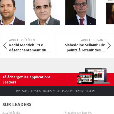
ARTICLE PRÉCÉDENT
ARTICLE SUIVANT
Radhi Meddeb : ‘’Le
Slaheddine Sellami: Dix
désenchantement du ...
points à retenir des ...
Téléchargez les applications
Leaders
PARTENAIRES
DOSSIERS
LEADERS TV
SUCCESS STORY
OPINIONS
TENDANCE
SUR LEADERS
Actualités Tunisie
Annuaire des entreprises