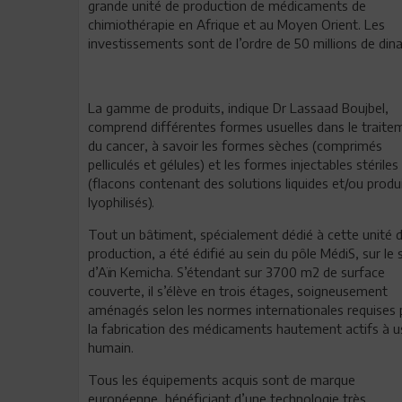
grande unité de production de médicaments de
chimiothérapie en Afrique et au Moyen Orient. Les
investissements sont de l’ordre de 50 millions de dina
La gamme de produits, indique Dr Lassaad Boujbel,
comprend différentes formes usuelles dans le traite
du cancer, à savoir les formes sèches (comprimés
pelliculés et gélules) et les formes injectables stériles
(flacons contenant des solutions liquides et/ou produ
lyophilisés).
Tout un bâtiment, spécialement dédié à cette unité 
production, a été édifié au sein du pôle MédiS, sur le 
d’Aïn Kemicha. S’étendant sur 3700 m2 de surface
couverte, il s’élève en trois étages, soigneusement
aménagés selon les normes internationales requises 
la fabrication des médicaments hautement actifs à 
humain.
Tous les équipements acquis sont de marque
européenne, bénéficiant d’une technologie très