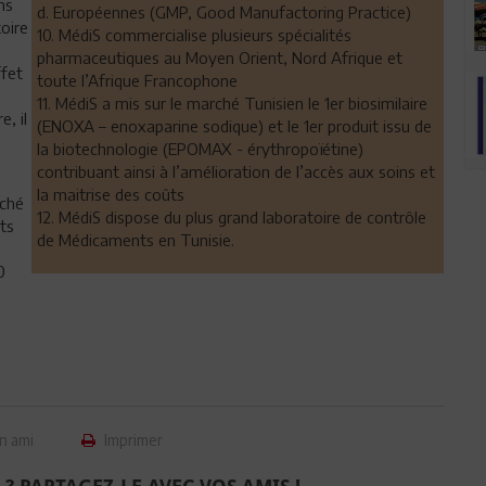
ns
d. Européennes (GMP, Good Manufactoring Practice)
toire
10. MédiS commercialise plusieurs spécialités
pharmaceutiques au Moyen Orient, Nord Afrique et
ffet
toute l’Afrique Francophone
11. MédiS a mis sur le marché Tunisien le 1er biosimilaire
, il
(ENOXA – enoxaparine sodique) et le 1er produit issu de
la biotechnologie (EPOMAX - érythropoïétine)
contribuant ainsi à l’amélioration de l’accès aux soins et
la maitrise des coûts
rché
12. MédiS dispose du plus grand laboratoire de contrôle
ts
de Médicaments en Tunisie.
0
n ami
Imprimer