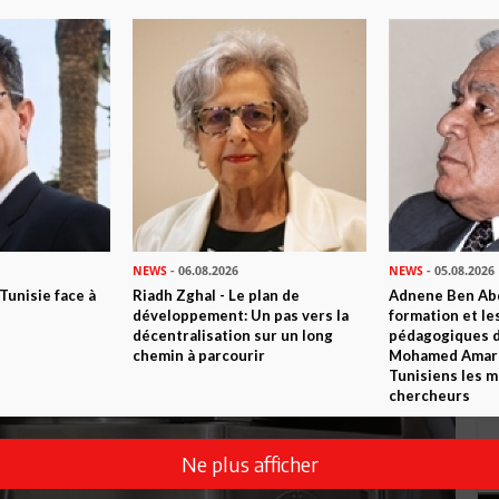
p Bon
NEWS
- 06.08.2026
NEWS
- 05.08.2026
 Tunisie face à
Riadh Zghal - Le plan de
Adnene Ben Abd
développement: Un pas vers la
formation et le
décentralisation sur un long
pédagogiques di
chemin à parcourir
Mohamed Amara,
Tunisiens les m
chercheurs
Ne plus afficher