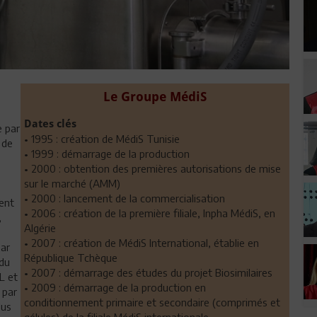
Le Groupe MédiS
Dates clés
e par
• 1995 : création de MédiS Tunisie
 de
• 1999 : démarrage de la production
• 2000 : obtention des premières autorisations de mise
sur le marché (AMM)
• 2000 : lancement de la commercialisation
ent
• 2006 : création de la première filiale, Inpha MédiS, en
,
Algérie
s
• 2007 : création de MédiS International, établie en
par
République Tchèque
 du
• 2007 : démarrage des études du projet Biosimilaires
L et
• 2009 : démarrage de la production en
 par
conditionnement primaire et secondaire (comprimés et
lus
gélules) de la filiale MédiS internationale