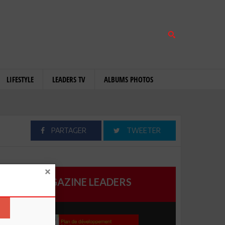
LIFESTYLE
LEADERS TV
ALBUMS PHOTOS
PARTAGER
TWEETER
MAGAZINE LEADERS