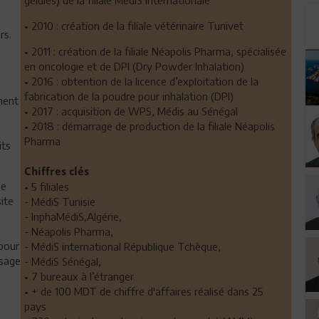
• 2010 : création de la filiale vétérinaire Tunivet
rs.
• 2011 : création de la filiale Néapolis Pharma, spécialisée
en oncologie et de DPI (Dry Powder Inhalation)
• 2016 : obtention de la licence d’exploitation de la
fabrication de la poudre pour inhalation (DPI)
ment
• 2017 : acquisition de WPS, Médis au Sénégal
• 2018 : démarrage de production de la filiale Néapolis
Pharma
its
Chiffres clés
de
• 5 filiales
site
- MédiS Tunisie
- InphaMédiS,Algérie,
- Néapolis Pharma,
pour
- MédiS international République Tchèque,
usage
- MédiS Sénégal,
• 7 bureaux à l’étranger
• + de 100 MDT de chiffre d'affaires réalisé dans 25
pays