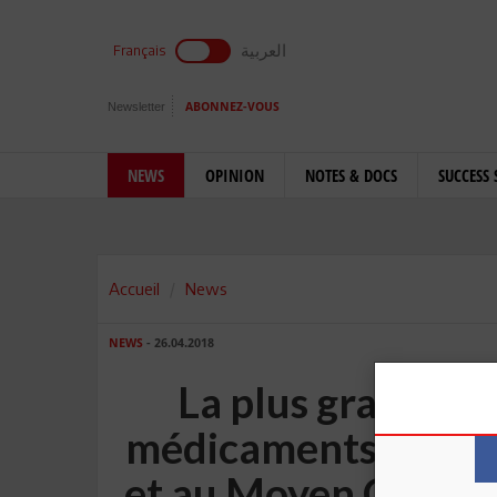
العربية
Français
Newsletter
ABONNEZ-VOUS
NEWS
OPINION
NOTES & DOCS
SUCCESS 
Accueil
News
NEWS
- 26.04.2018
La plus grande u
médicaments de chi
et au Moyen Orient,