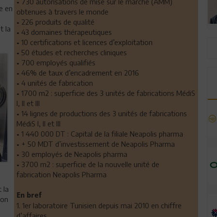
• 730 autorisations de mise sur le marché (AMM)
e en
obtenues à travers le monde
• 226 produits de qualité
t la
• 43 domaines thérapeutiques
• 10 certifications et licences d’exploitation
• 50 études et recherches cliniques
• 700 employés qualifiés
• 46% de taux d’encadrement en 2016
• 4 unités de fabrication
• 1700 m2 : superficie des 3 unités de fabrications MédiS
I, II et III
• 14 lignes de productions des 3 unités de fabrications
MédiS I, II et III
• 1 440 000 DT : Capital de la filiale Neapolis pharma
• + 50 MDT d’investissement de Neapolis Pharma
• 30 employés de Neapolis pharma
• 3700 m2 : superficie de la nouvelle unité de
fabrication Neapolis Pharma
 la
En bref
son
1. 1er laboratoire Tunisien depuis mai 2010 en chiffre
d’affaires