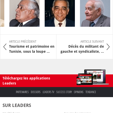
ARTICLE PRÉCÉDENT
ARTICLE SUIVANT
Tourisme et patrimoine en
Décès du militant de
Tunisie, sous la loupe ...
gauche et syndicaliste, ...
Téléchargez les applications
Leaders
PARTENAIRES
DOSSIERS
LEADERS TV
SUCCESS STORY
OPINIONS
TENDANCE
SUR LEADERS