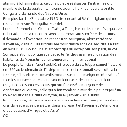
sterling à Johannesburg, ce qui a pu être réalisé par l’entremise d’un
membre de la délégation tunisienne pour la Paix, qui avait rejoint le
Congo à la demande des Nations Unies.
Bien plus tard, le 31 octobre 1990, je rencontrai Béhi Ladgham qui me
relata l’entrevue Bourguiba-Mandela.
Lors du Sommet des Chefs d’États, à Tunis, Nelson Mandela évoqua avec
Béhi Ladgham sa rencontre avec le Combattant suprême de la Tunisie.
Il demanda, à l’occasion, de rencontrer Bourguiba, alors résidence
surveillée, visite qui lui fut refusée pour des raisons de sécurité. En fait,
en avril 1990, Bourguiba avait participé au vote pour son parti, le PSD.
Son apparition publique avait suscité l’enthousiasme et l’ovation des
habitants de Monastir, qui entonnèrent l’hymne national.
Le peuple tunisien n’avait oublié, ni le code du statut personnel instauré
en 1956 au lendemain de l’indépendance, qui redonnait ses droits à la
femme, ni les efforts consentis pour assurer un enseignement gratuit à
tous les Tunisiens, quelle que soient leur race, de leur sexe ou leur
croyance. Ce sont ces acquis qui ont favorisé l’émergence de la
génération du digital, celle qui a fait tomber le mur de la peur et joué un
rôle décisif dans la fuite du tyran, le 14 janvier 2011 à Tunis.
Pour conclure, j’émets le vœu de voir les actions prônées par ces deux
grands leaders, se perpétuer dans le présent et l’avenir et s’étendre à
d’autres pays d’Afrique et d’Asie."
AC