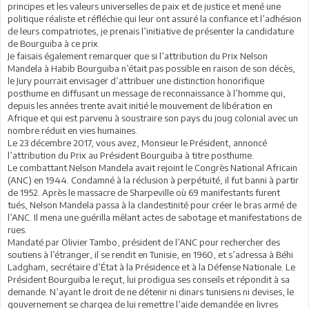
principes et les valeurs universelles de paix et de justice et mené une
politique réaliste et réfléchie qui leur ont assuré la confiance et l’adhésion
de leurs compatriotes, je prenais l’initiative de présenter la candidature
de Bourguiba à ce prix.
Je faisais également remarquer que si l’attribution du Prix Nelson
Mandela à Habib Bourguiba n’était pas possible en raison de son décès,
le Jury pourrait envisager d’attribuer une distinction honorifique
posthume en diffusant un message de reconnaissance à l’homme qui,
depuis les années trente avait initié le mouvement de libération en
Afrique et qui est parvenu à soustraire son pays du joug colonial avec un
nombre réduit en vies humaines.
Le 23 décembre 2017, vous avez, Monsieur le Président, annoncé
l’attribution du Prix au Président Bourguiba à titre posthume.
Le combattant Nelson Mandela avait rejoint le Congrès National Africain
(ANC) en 1944. Condamné à la réclusion à perpétuité, il fut banni à partir
de 1952. Après le massacre de Sharpeville où 69 manifestants furent
tués, Nelson Mandela passa à la clandestinité pour créer le bras armé de
l’ANC. Il mena une guérilla mêlant actes de sabotage et manifestations de
rues.
Mandaté par Olivier Tambo, président de l’ANC pour rechercher des
soutiens à l’étranger, il se rendit en Tunisie, en 1960, et s’adressa à Béhi
Ladgham, secrétaire d’État à la Présidence et à la Défense Nationale. Le
Président Bourguiba le reçut, lui prodigua ses conseils et répondit à sa
demande. N’ayant le droit de ne détenir ni dinars tunisiens ni devises, le
gouvernement se chargea de lui remettre l’aide demandée en livres