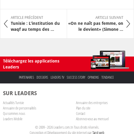
ARTICLE PRÉCÉDENT
ARTICLE SUIVANT
Tunisie : L’institution du
«On ne naît pas femme, on
waqf au temps des ...
le devient» (Simone ...
Téléchargez les applications
Leaders
PARTENAIRES
DOSSIERS
LEADERS TV
SUCCESS STORY
OPINIONS
TENDANCE
SUR LEADERS
Actualités Tunisie
Annuaire des entreprises
Annuaire de personnalités
Plan du site
Qui sommes nous
Contact
Leaders Mobile
Abonnez-vous au mensuel
© 2009 - 2026 Leaders.com.tn Tous droits réservés.
Conception et Développement du site internet par
Tanit web