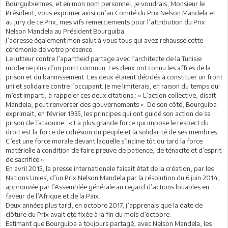
Bourguibiennes, et en mon nom personnel, je voudrais, Monsieur le
Président, vous exprimer ainsi qu’au Comité du Prix Nelson Mandela et
au Jury de ce Prix, mes vifs remerciements pour l’attribution du Prix
Nelson Mandela au Président Bourguiba.
J’adresse également mon salut à vous tous qui avez rehaussé cette
cérémonie de votre présence.
Le lutteur contre l’apartheid partage avec l’architecte de la Tunisie
moderne plus d’un point commun. Les deux ont connu les affres de la
prison et du bannissement. Les deux étaient décidés à constituer un front
uni et solidaire contre l’occupant. Je me limiterais, en raison du temps qui
m’est imparti, à rappeler ces deux citations : « L’action collective, disait
Mandela, peut renverser des gouvernements ». De son côté, Bourguiba
exprimait, en février 1935, les principes qui ont guidé son action de sa
prison de Tataouine : « La plus grande force qui impose le respect du
droit est la force de cohésion du peuple et la solidarité de ses membres.
C’est une force morale devant laquelle s’incline tôt ou tard la force
matérielle à condition de faire preuve de patience, de ténacité et d’esprit
de sacrifice ».
En avril 2015, la presse internationale faisait état de la création, par les
Nations Unies, d’un Prix Nelson Mandela par la résolution du 6 juin 2014,
approuvée par l’Assemblée générale au regard d’actions louables en
faveur de l’Afrique et de la Paix.
Deux années plus tard, en octobre 2017, j’apprenais que la date de
clôture du Prix avait été fixée à la fin du mois d’octobre.
Estimant que Bourguiba a toujours partagé, avec Nelson Mandela, les