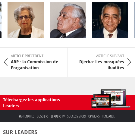
ARTICLE PRÉCÉDENT
ARTICLE SUIVANT
ARP : la Commission de
Djerba: Les mosquées
l'organisation ...
ibadites
Téléchargez les applications
Leaders
PARTENAIRES
DOSSIERS
LEADERS TV
SUCCESS STORY
OPINIONS
TENDANCE
SUR LEADERS