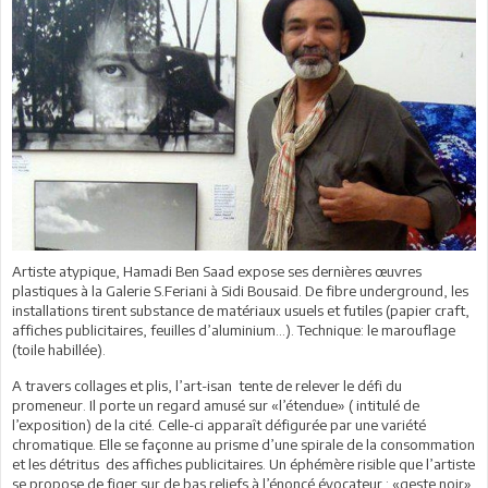
Artiste atypique, Hamadi Ben Saad expose ses dernières œuvres
plastiques à la Galerie S.Feriani à Sidi Bousaid. De fibre underground, les
installations tirent substance de matériaux usuels et futiles (papier craft,
affiches publicitaires, feuilles d’aluminium…). Technique: le marouflage
(toile habillée).
A travers collages et plis, l’art-isan tente de relever le défi du
promeneur. Il porte un regard amusé sur «l’étendue» ( intitulé de
l’exposition) de la cité. Celle-ci apparaît défigurée par une variété
chromatique. Elle se façonne au prisme d’une spirale de la consommation
et les détritus des affiches publicitaires. Un éphémère risible que l’artiste
se propose de figer sur de bas reliefs à l’énoncé évocateur : «geste noir»,