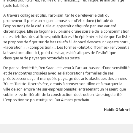
(toile habillée).
A travers collages et plis, l’art-isan tente de relever le défi du
promeneur. Il porte un regard amusé sur «l’étendue» ( intitulé de
l’exposition) de la cité. Celle-ci apparaît défigurée par une variété
chromatique. Elle se façonne au prisme d’une spirale de la consommation
et les détritus des affiches publicitaires. Un éphémère risible que l’artiste
se propose de figer sur de bas reliefs à l’énoncé évocateur : «geste noir»,
«lacération », «composition»… Les formes -plutôt difformes- renvoient à
la transformation. Ici, point de visages hiératiques de l’esthétique
classique ni de paysages retouchés au pastel.
De par sa dextérité, Ben Saad est venu à l’art au hasard d’une sensibilité
et de rencontres croisées avec les élaborations formelles de ses
prédécesseurs ayant marqué le paysage des arts plastiques des années
70 en Tunisie. Il persévère, depuis à creuser son sillon et à marquer la
ville de son empreinte sur-impressionniste; entretenant un ressenti que
sublime cycle itératif de la construction-destruction. Une singularité.
L’exposition se poursuit jusqu’au 4 mars prochain.
Habib Ofakhri