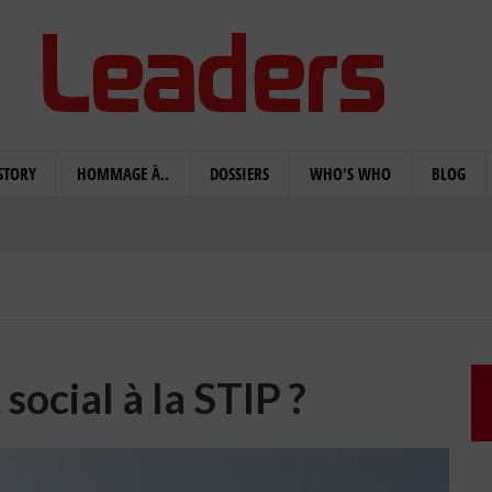
STORY
HOMMAGE À..
DOSSIERS
WHO'S WHO
BLOG
 social à la STIP ?