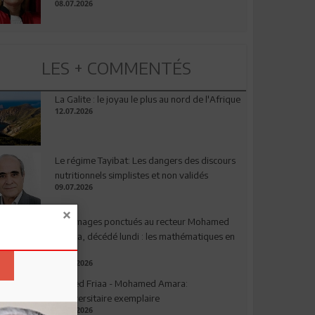
08.07.2026
LES + COMMENTÉS
La Galite : le joyau le plus au nord de l'Afrique
12.07.2026
Le régime Tayibat: Les dangers des discours
nutritionnels simplistes et non validés
09.07.2026
Hommages ponctués au recteur Mohamed
Amara, décédé lundi : les mathématiques en
deuil
03.08.2026
Ahmed Friaa - Mohamed Amara:
l’Universitaire exemplaire
04.08.2026