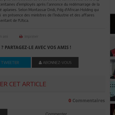
s centaines d’employés après l’annonce du redémarrage de la
té aplanies. Selon Montassar Dridi, Pdg d'African Holding qui
i en présence des minIstres de l’Industrie et des affaires
sentant de l'Utica.
n ami
Imprimer
 ? PARTAGEZ-LE AVEC VOS AMIS !
TWEETER
ABONNEZ-VOUS
R CET ARTICLE
0
Commentaires
Commenter