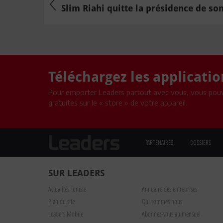
Slim Riahi quitte la présidence de son p
Téléchargez les applicati
Pour emporter Leaders partout avec vous, vous pouv
gratuites sur le « store » de votre appareil.
PARTENAIRES
DOSSIERS
SUR LEADERS
Actualités Tunisie
Annuaire des entreprises
Plan du site
Qui sommes nous
Leaders Mobile
Abonnez-vous au mensuel