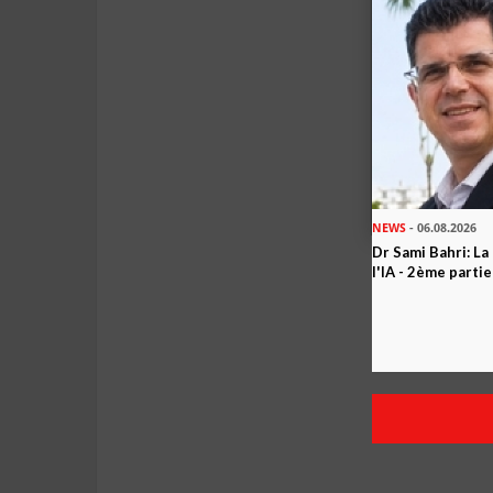
NEWS
- 06.08.2026
Dr Sami Bahri: La
l'IA - 2ème partie