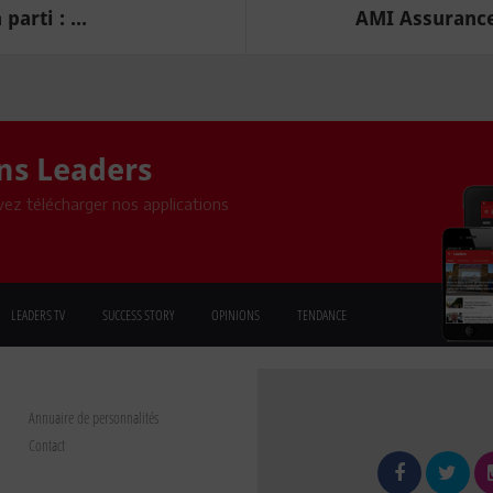
arti : ...
AMI Assurances
ons Leaders
ez télécharger nos applications
LEADERS TV
SUCCESS STORY
OPINIONS
TENDANCE
Annuaire de personnalités
Contact