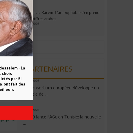
Abdelaziz Kacem: L’arabophobie s’en prend
aux chiffres arabes
09.07.2026
PARTENAIRES
esselem - La
s choix
ctés par Si
06.08.2026
 ont fait des
Un consortium européen développe un
eilleurs
modèle de ...
04.08.2026
OPPO lance l'A6c en Tunisie: la nouvelle
...