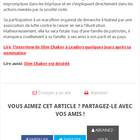
impromptues dans les hôpitaux et en s'impliquant directement dans les
actions menées par la société civile.
Sa participation à un marathon organisé de dimanche à Nabeul par une
association de lutte contre le cancer en sera l'illustration.
Malheureusement, elle lui sera fatale. Issu d'une famille de patriotes, il
manquera cruellement à sa famille, à ses amis à son parti et au pays.
Lire l'interview de Slim Chaker à Leaders quelques jours après sa
nomination
Lire aussi:
Slim Chaker est décédé
Envoyer à un ami
Imprimer
VOUS AIMEZ CET ARTICLE ? PARTAGEZ-LE AVEC
VOS AMIS !
ABONNEZ-
PARTAGER
TWEETER
VOUS