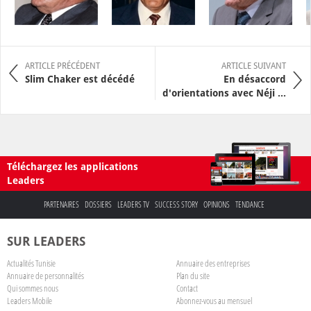
ARTICLE PRÉCÉDENT
ARTICLE SUIVANT
Slim Chaker est décédé
En désaccord
d'orientations avec Néji ...
Téléchargez les applications
Leaders
PARTENAIRES
DOSSIERS
LEADERS TV
SUCCESS STORY
OPINIONS
TENDANCE
SUR LEADERS
Actualités Tunisie
Annuaire des entreprises
Annuaire de personnalités
Plan du site
Qui sommes nous
Contact
Leaders Mobile
Abonnez-vous au mensuel