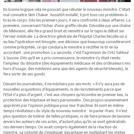
En bonne logique cela ne pouvait que rebuter le nouveau ministre. C'était
mal connaître Slim Chaker. Aussitôt installé, il prit tous ces problèmes à-
bras-le-corps. Dès les premiers jours, Il sera confronté à deux affaires. La
première, concernant l'échec d'une greffe rénale. Dévoilée par une chaîne
de télévision, elle fera grand bruit et remettra sur le tapis le débat sur
l'erreur médicale. La directrice générale de l'hôpital Charles Nicolle où a
eu lieu l'opération est limogée, une décision que beaucoup considèreront
comme précipitée, ce qui conduira le ministre à rectifier le tir en lui
accordant...une promotion. La seconde, c'est l'agression du CHU Sahloul
à Sousse. Dès qu'il en a pris connaissance, le ministre s'y était rendu.
l'ampleur du désastre (des équipements médicaux et des ordinateurs mis
hors d'usage, des médecins ainsi que des agents de sécurité blessés), le
fera sortir de ses gonds.
Devant les journalistes, il ne mâchera pas ses mots :« Il n'y aura pas de
nouvelles acquisitions d'équipements, ni de recrutements parce que
l'Etat n'a plus d'argent, c'est aux citoyens qu'incombe en premier lieu, la
protection des hôpitaux et leurs personnels». Des propos unanimement
appréciés par l'opinion publique pour leur franchise. Ils sont en même
temps révélateurs du style du nouveau ministre : le parler-franc. Il n'est
plus question de tolérer de telles pratiques, ni de faire preuve de laxisme
envers les auteurs de ces actes, d'autant plus qu'ils se sont généralisés
ces derniers temps. On avait compris également de la réaction du
ministre, sa volonté de s'impliquer davantage en multipliant les visites