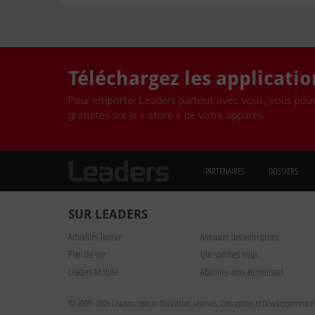
Téléchargez les applicati
Pour emporter Leaders partout avec vous, vous pouv
gratuites sur le « store » de votre appareil.
PARTENAIRES
DOSSIERS
SUR LEADERS
Actualités Tunisie
Annuaire des entreprises
Plan du site
Qui sommes nous
Leaders Mobile
Abonnez-vous au mensuel
© 2009 - 2026 Leaders.com.tn Tous droits réservés.
Conception et Développement du