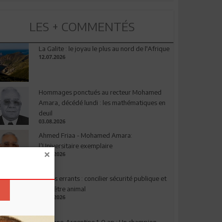
LES + COMMENTÉS
La Galite : le joyau le plus au nord de l'Afrique
12.07.2026
Hommages ponctués au recteur Mohamed
Amara, décédé lundi : les mathématiques en
deuil
03.08.2026
Ahmed Friaa - Mohamed Amara:
l’Universitaire exemplaire
04.08.2026
Chiens errants : concilier sécurité publique et
bien-être animal
17.07.2026
Espagne-Argentine 1-0 ap : Un champion