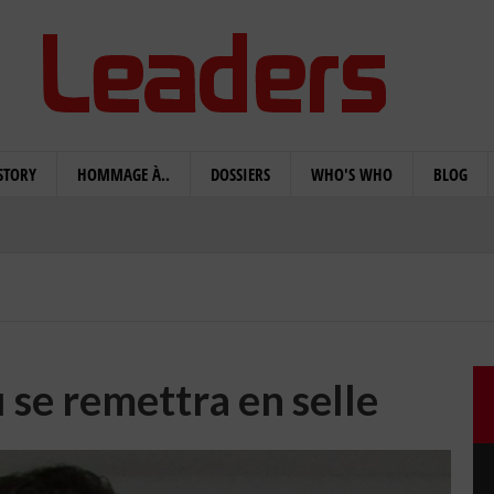
STORY
HOMMAGE À..
DOSSIERS
WHO'S WHO
BLOG
 se remettra en selle