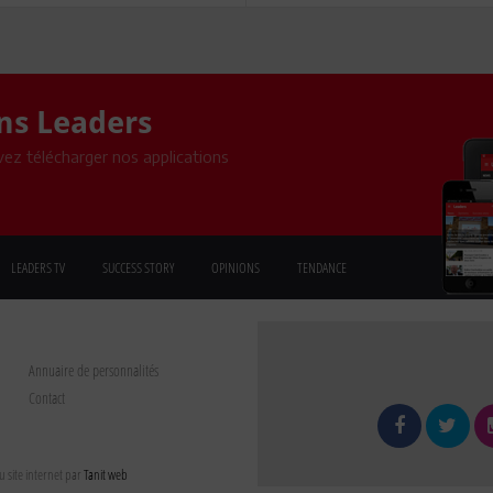
ons Leaders
ez télécharger nos applications
LEADERS TV
SUCCESS STORY
OPINIONS
TENDANCE
Annuaire de personnalités
Contact
 site internet par
Tanit web