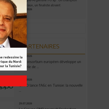
valeureux, un finaliste absent
19.07.2026
PARTENAIRES
06.08.2026
ne redessine la
Un consortium européen développe un
frique du Nord:
ur la Tunisie?
modèle de ...
04.08.2026
OPPO lance l'A6c en Tunisie: la nouvelle
...
29.07.2026
Le Groupe QNB poursuit l’exécution