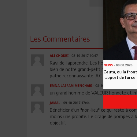
Les Commentaires
ALI CHOKRI
- 08-10-2017 10:47
Ravi de l'apprendre. Les hommes compétents
NEWS
- 08.08.2026
bien de notre grand-petit pays. N'oublions
Ceuta, ou la fro
patrie reconnaissante. A.C.
rapport de force
EMNA LASRAM MENCHARI
- 08-10-2017 15:34
un grand homme de VALEUR honnete et in
JAMAL
- 09-10-2017 17:44
Bénéficier d'un "non-lieu" ce qui reste à con
moins une probité. Le cirage de pompes a 
objectif.