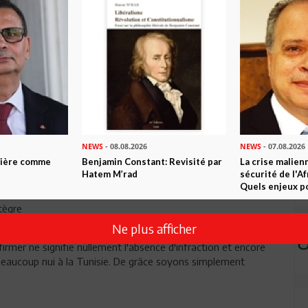
Envoyer
 et intègres devraient occuper le devant de la scène pour le
NEWS
- 08.08.2026
NEWS
- 07.08.2026
 pas l'expression célèbre au Panthéon: Aux grands hommes la
ntière comme
Benjamin Constant: Revisité par
La crise malien
Hatem M’rad
sécurité de l'A
Quels enjeux po
tègre
Ne plus afficher
firmer ne signifie nullement l'absence d'infraction et encore
beaucoup nui à la Tunisie. De grâce soyons simplement