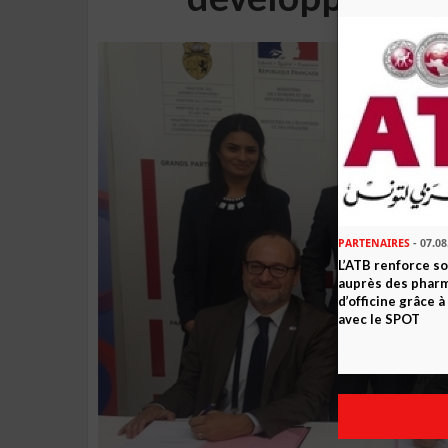
PARTENAIRES
- 07.08
L’ATB renforce 
auprès des phar
d’officine grâce 
avec le SPOT