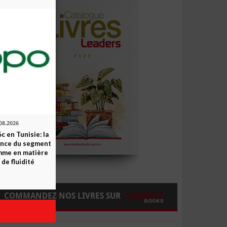
08.2026
c en Tunisie: la
ence du segment
mme en matière
 de fluidité
COMMANDEZ NOS LIVRES SUR