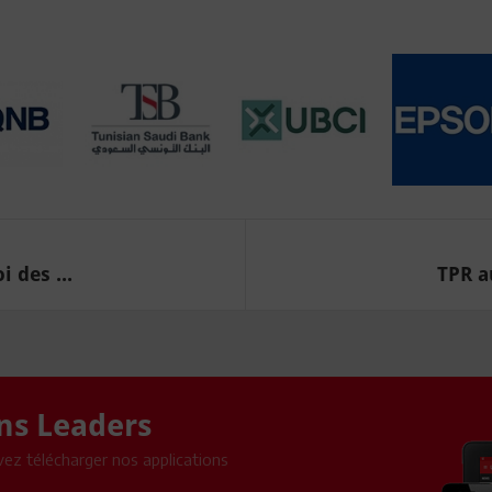
i des ...
TPR au
ons Leaders
ez télécharger nos applications