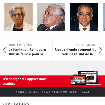
ARTICLE PRÉCÉDENT
ARTICLE SUIVANT
La fondation Rambourg
Risque d’embrasement du
Tunisie œuvre pour la ...
voisinage sud de la ...
Téléchargez les applications
Leaders
PARTENAIRES
DOSSIERS
LEADERS TV
SUCCESS STORY
OPINIONS
TENDANCE
SUR LEADERS