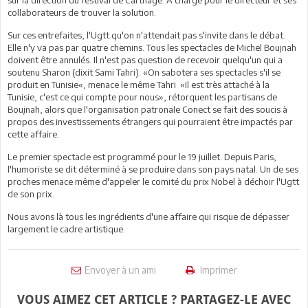
collaborateurs de trouver la solution.
Sur ces entrefaites, l'Ugtt qu'on n'attendait pas s'invite dans le débat.
Elle n'y va pas par quatre chemins. Tous les spectacles de Michel Boujnah
doivent être annulés. Il n'est pas question de recevoir quelqu'un qui a
soutenu Sharon (dixit Sami Tahri). «On sabotera ses spectacles s'il se
produit en Tunisie«, menace le même Tahri «Il est très attaché à la
Tunisie, c'est ce qui compte pour nous», rétorquent les partisans de
Boujnah, alors que l'organisation patronale Conect se fait des soucis à
propos des investissements étrangers qui pourraient être impactés par
cette affaire.
Le premier spectacle est programmé pour le 19 juillet. Depuis Paris,
l'humoriste se dit déterminé à se produire dans son pays natal. Un de ses
proches menace même d'appeler le comité du prix Nobel à déchoir l'Ugtt
de son prix.
Nous avons là tous les ingrédients d'une affaire qui risque de dépasser
largement le cadre artistique.
Envoyer à un ami
Imprimer
VOUS AIMEZ CET ARTICLE ? PARTAGEZ-LE AVEC