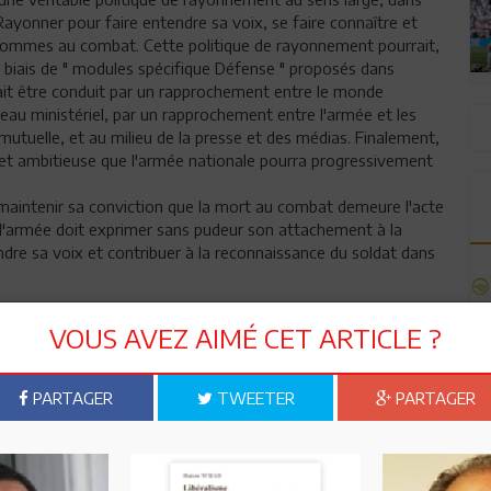
 Rayonner pour faire entendre sa voix, se faire connaître et
s hommes au combat. Cette politique de rayonnement pourrait,
le biais de " modules spécifique Défense " proposés dans
ait être conduit par un rapprochement entre le monde
au ministériel, par un rapprochement entre l'armée et les
utuelle, et au milieu de la presse et des médias. Finalement,
 et ambitieuse que l'armée nationale pourra progressivement
 maintenir sa conviction que la mort au combat demeure l'acte
, l'armée doit exprimer sans pudeur son attachement à la
ndre sa voix et contribuer à la reconnaissance du soldat dans
nir à une communauté de valeurs dans laquelle l'intérêt
VOUS AVEZ AIMÉ CET ARTICLE ?
civique plus marquée pourrait sans nul doute, contribuer à
riotisme du peuple algérien, du prestige de l'armée égyptienne et
our de la patrie serait une démarche juste et pertinente.
PARTAGER
TWEETER
PARTAGER
 valeur que lorsque le politique fera de la citoyenneté une