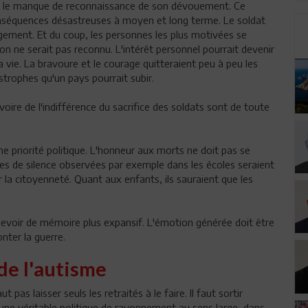
par le manque de reconnaissance de son dévouement. Ce
onséquences désastreuses à moyen et long terme. Le soldat
agement. Et du coup, les personnes les plus motivées se
on ne serait pas reconnu. L'intérêt personnel pourrait devenir
sa vie. La bravoure et le courage quitteraient peu à peu les
astrophes qu'un pays pourrait subir.
oire de l'indifférence du sacrifice des soldats sont de toute
 priorité politique. L'honneur aux morts ne doit pas se
tes de silence observées par exemple dans les écoles seraient
 la citoyenneté. Quant aux enfants, ils sauraient que les
devoir de mémoire plus expansif. L'émotion générée doit être
nter la guerre.
de l'autisme
pas laisser seuls les retraités à le faire. Il faut sortir
r une véritable politique de rayonnement au sens large, dans