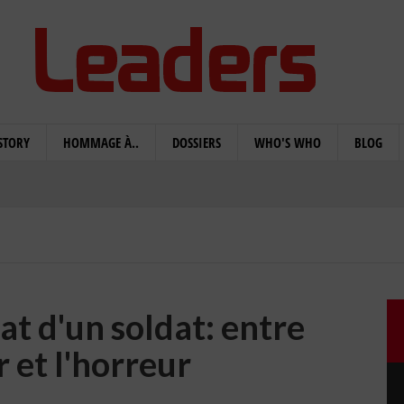
STORY
HOMMAGE À..
DOSSIERS
WHO'S WHO
BLOG
t d'un soldat: entre
 et l'horreur