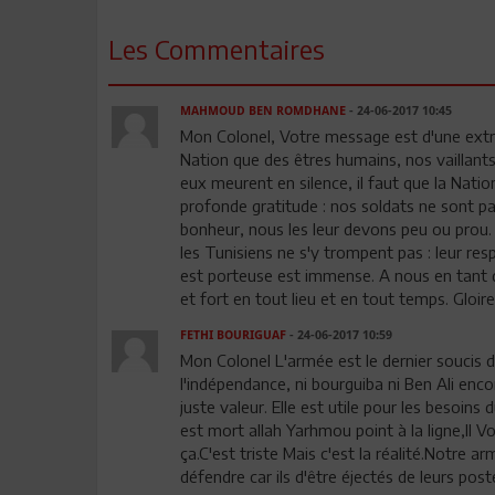
Les Commentaires
MAHMOUD BEN ROMDHANE
- 24-06-2017 10:45
Mon Colonel, Votre message est d'une extrêm
Nation que des êtres humains, nos vaillants 
eux meurent en silence, il faut que la Nation
profonde gratitude : nos soldats ne sont pa
bonheur, nous les leur devons peu ou prou.
les Tunisiens ne s'y trompent pas : leur res
est porteuse est immense. A nous en tant q
et fort en tout lieu et en tout temps. Gloi
FETHI BOURIGUAF
- 24-06-2017 10:59
Mon Colonel L'armée est le dernier soucis 
l'indépendance, ni bourguiba ni Ben Ali enco
juste valeur. Elle est utile pour les besoin
est mort allah Yarhmou point à la ligne,Il V
ça.C'est triste Mais c'est la réalité.Notre a
défendre car ils d'être éjectés de leurs post