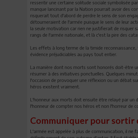
ressentir une certaine solitude sociale symbolisée 
manque lancinant par la Nation pourrait avoir des c
risquerait tout d'abord de perdre le sens de son eng
détourneraient de l'armée puisque le sens de leur acti
la seule motivation car rien ne justifierait de risquer 
rangs de l'armée nationale, et là c'est la pire des cat
Les effets à long terme de la timide reconnaissance, v
évidence préjudiciables au pays tout entier.
La manière dont nos morts sont honorés doit-être une
résumer à des initiatives ponctuelles. Quelques minu
l'occasion de provoquer une réflexion ou un débat sur
héros existent vraiment.
L'honneur aux morts doit ensuite être relayé par un 
l'honneur de compter nos héros et non l'horreur de co
Communiquer pour sortir 
L'armée est appelée à plus de communication, il ne faut 
définitivement de son autisme d'antan. Il faut établi