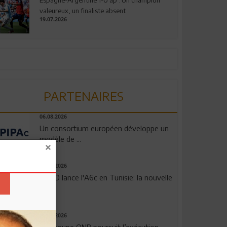
valeureux, un finaliste absent
19.07.2026
PARTENAIRES
06.08.2026
Un consortium européen développe un
modèle de ...
04.08.2026
OPPO lance l'A6c en Tunisie: la nouvelle
...
29.07.2026
Le Groupe QNB poursuit l’exécution