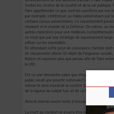
toutes les strates de la société et de la vie publique.
faire appréhender ce que sont les sacrifices par no
par exemple, s'intéresser au milieu universitaire par 
certains cursus universitaires. Ce rayonnement pourr
étudiant et le monde de la Défense. De même, au nive
autres ministères pour une meilleure compréhension m
ce n'est que par une stratégie de rayonnement large
influer sur les mentalités
En attendant cette prise de conscience, l'armée doit
de citoyenneté ultime. En dépit de l'angoisse sociale
Nation et rayonner plus que jamais afin de faire ente
la cité.
Est-ce une démarche naïve que d'espérer pouvoir reve
public serait une priorité nationale? Une instruction 
relever le sens moral de la société .S'inspirer du pat
de la rigueur du soldat turc et de sa formation à l'am
Ainsi le chemin existe reste à trouver la volonté
La mort au combat ne pourra être reconnue à sa juste