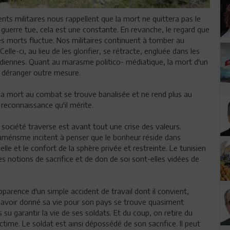
ts militaires nous rappellent que la mort ne quittera pas le
 guerre tue, cela est une constante. En revanche, le regard que
es morts fluctue. Nos militaires continuent à tomber au
Celle-ci, au lieu de les glorifier, se rétracte, engluée dans les
diennes. Quant au marasme politico- médiatique, la mort d'un
 déranger outre mesure.
 la mort au combat se trouve banalisée et ne rend plus au
 reconnaissance qu'il mérite.
la société traverse est avant tout une crise des valeurs.
umérisme incitent à penser que le bonheur réside dans
lle et le confort de la sphère privée et restreinte. Le tunisien
s notions de sacrifice et de don de soi sont-elles vidées de
parence d'un simple accident de travail dont il convient,
 d'avoir donné sa vie pour son pays se trouve quasiment
su garantir la vie de ses soldats. Et du coup, on retire du
ictime. Le soldat est ainsi dépossédé de son sacrifice. Il peut