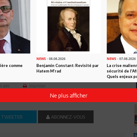
e la morale collective. La mémoire jouera alors son rôle
reconnaissance et cesseront d'être vus en victimes.
ens ordinaires qui ont fait le choix de défendre la Patrie.
at ne meurt jamais pour rien.
Mohamed Kasdallah,
Colonel à la retraite
NEWS
- 08.08.2026
NEWS
- 07.08.2026
ntière comme
Benjamin Constant: Revisité par
La crise malien
Hatem M’rad
sécurité de l'A
Quels enjeux po
n ami
Imprimer
Ne plus afficher
 ? PARTAGEZ-LE AVEC VOS AMIS !
TWEETER
ABONNEZ-VOUS