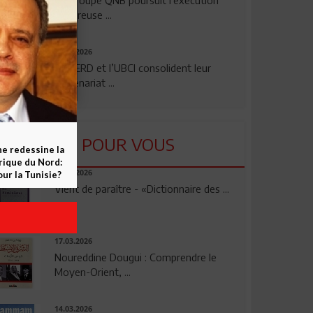
rigoureuse ...
24.07.2026
La BERD et l’UBCI consolident leur
partenariat ...
LU POUR VOUS
ne redessine la
frique du Nord:
23.04.2026
ur la Tunisie?
Vient de paraître - «Dictionnaire des ...
17.03.2026
Noureddine Dougui : Comprendre le
Moyen-Orient, ...
14.03.2026