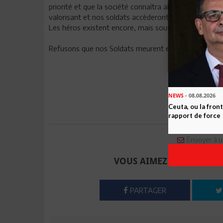
priorité et que la société connaîtra alors un regain d
valorisant et nos soldats accèderont réellement à la 
Les héros existent encore, mais sous la forme de citoy
Refusons que nos Soldats meurent en silence. Un sold
NEWS
- 08.08.2026
Ceuta, ou la fro
rapport de force
Envoyer à u
VOUS AIMEZ CET ARTICLE
PARTAGER