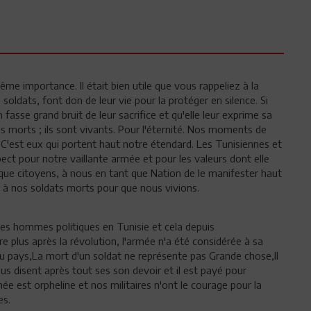
e importance. Il était bien utile que vous rappeliez à la
soldats, font don de leur vie pour la protéger en silence. Si
 fasse grand bruit de leur sacrifice et qu'elle leur exprime sa
s morts ; ils sont vivants. Pour l'éternité. Nos moments de
 C'est eux qui portent haut notre étendard. Les Tunisiennes et
pect pour notre vaillante armée et pour les valeurs dont elle
ue citoyens, à nous en tant que Nation de le manifester haut
re à nos soldats morts pour que nous vivions.
des hommes politiques en Tunisie et cela depuis
re plus après la révolution, l'armée n'a été considérée à sa
s du pays,La mort d'un soldat ne représente pas Grande chose,Il
ous disent après tout ses son devoir et il est payé pour
rmée est orpheline et nos militaires n'ont le courage pour la
es.