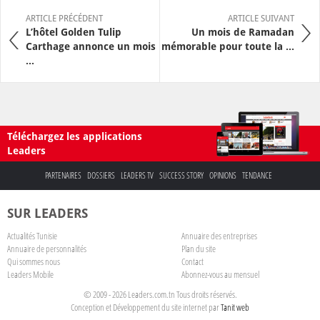
ARTICLE PRÉCÉDENT
ARTICLE SUIVANT
L’hôtel Golden Tulip
Un mois de Ramadan
Carthage annonce un mois
mémorable pour toute la ...
...
Téléchargez les applications
Leaders
PARTENAIRES
DOSSIERS
LEADERS TV
SUCCESS STORY
OPINIONS
TENDANCE
SUR LEADERS
Actualités Tunisie
Annuaire des entreprises
Annuaire de personnalités
Plan du site
Qui sommes nous
Contact
Leaders Mobile
Abonnez-vous au mensuel
© 2009 - 2026 Leaders.com.tn Tous droits réservés.
Conception et Développement du site internet par
Tanit web