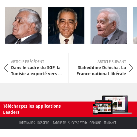
ARTICLE PRÉCÉDENT
ARTICLE SUIVANT
Dans le cadre du SGP, la
Slaheddine Dchicha: La
Tunisie a exporté vers ...
France national-libérale
Téléchargez les applications
Leaders
PARTENAIRES
DOSSIERS
LEADERS TV
SUCCESS STORY
OPINIONS
TENDANCE