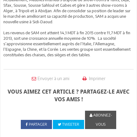
Sfax, Sousse, Sousse Sahloul et Gabes et gère 3 autres show-rooms à
Alger, à Tripoli et à Abidjan. Afin de consolider sa position de leader sur
le marché en améliorant sa capacité de production, SAM a acquis une
nouvelle usine à Sidi-Daoud.
Les revenus de SAM ont atteint 14,1 MDT à fin 2015 contre 11,7 MDT à fin
2013, soit une croissance annuelle moyenne de 10%. La société
s’approvisionne essentiellement auprès de l’Italie, l’Allemagne,
l’Espagne, la Chine, et la Corée. Les ventes groupe sont essentiellement
constituées des chaises, des sièges et des tables.
Envoyer à un ami
Imprimer
VOUS AIMEZ CET ARTICLE ? PARTAGEZ-LE AVEC
VOS AMIS !
ABONNEZ-
PARTAGER
TWEETER
VOUS