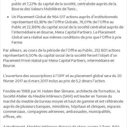
public et 7,22% du capital de la société, centralisée auprès de la
Bourse des Valeurs Mobilières de Tunis ;
Un Placement Global de 964 017 actions auprès d’institutionnels
représentant 63,38% de l’Offre Globale, 76,01% de l’Offre au
Public et 22,88% du capital social de la société centralisé auprès de
l’intermédiaire en Bourse, Mena Capital Partners. Le Placement
Global sera réalisé aux mêmes conditions de prix que l’Offre à prix
Ferme.
Par ailleurs, au cours de la période de l’Offre au Public, 252 801 actions
représentant 6,00% du capital social de la société feront l’objet d’un
Placement Privé réalisé par Mena Capital Partners, intermédiaire en
Bourse.
L’ouverture des souscriptions à l’OPF et au placement global sera du 20
février 2017 au 6 mars 2017 inclus au prix de 5,2 dinars l’action.
Fondée en 1988 par M. Hatem Ben Slimane, architecte de formation, la
Société Atelier du Meuble Intérieurs (SAM) est leader en Tunisie du
marché du meuble de bureau moyen et haut de gamme et est référencée
auprès de plusieurs banques, ministères, hôpitaux et cliniques, espaces
commerciaux, compagnies aériennes, ambassades, municipalités,
offices, etc.
Actuellement, Meubles Intérieurs dispose de show-rooms à Tunis, Béjà,