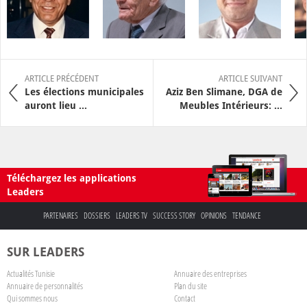
ARTICLE PRÉCÉDENT
ARTICLE SUIVANT
Les élections municipales
Aziz Ben Slimane, DGA de
auront lieu ...
Meubles Intérieurs: ...
Téléchargez les applications
Leaders
PARTENAIRES
DOSSIERS
LEADERS TV
SUCCESS STORY
OPINIONS
TENDANCE
SUR LEADERS
Actualités Tunisie
Annuaire des entreprises
Annuaire de personnalités
Plan du site
Qui sommes nous
Contact