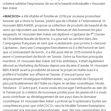
créative sublime l'expression de soi et la beauté individuelle.» Houssem
Ben Asker
a été établie et fondée en 2016 par un jeune promoteur
«MACOCO»
tunisien qui a choisi la Tunisie, plutôt que de s’établir à l’international. M.
Houssem BEN ASKER, propose sa collection de produits de beauté et de
soins qui répondent aux besoins des femmes et des hommes les plus
er
exigeants. M. Houssem Ben Asker est diplômé «Capitaine de 1
Classe»
de l’Académie Navale de Bizerte, il a poursuit sa carrière dans des
Compagnies françaises en tant que «Lieutenant» puis promu à «Second
Capitaine», dans une Compagnie Emiratienne où il a été honoré en tant
que «Commandant de bord», il a été aussi été en 2015 nommé le plus
jeune «Commandant de Bord» en Tunisie. Outre sa fonction principale
maritime, M. Houssem Ben Asker est très ambitieux, il était également
dévoué au Marketing de Réseau depuis une dizaine d’année. M. Houssem
BEN ASKER avait la possibilité de lancer le projet en Malte mais il a
préféré d’installer son affaire en Tunisie, d’une part pour son
emplacement stratégique méditerranéen; sa proximité de l’Europe et
plus particulièrement de l’Italie où règne le secteur cosmétique, Mode,
Tendance …D’autre part, Il aussi voulu encourager l’embauche au sein de
la Tunisie par la création de nouveaux postes pour les jeunes et il a voulu
aussi contribuer au développement de son pays dans le domaine
cosmétique. M. Houssem Ben Asker a précisé qu’il optimisera toutes ses
compétences pour que «MACOCO» sera le Modèle Tunisien Exemplaire
concurrent aux marques Internationales, avec des prix raisonnables et à