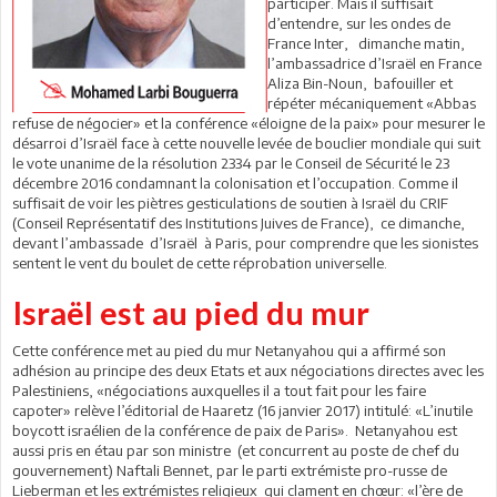
participer. Mais il suffisait
d’entendre, sur les ondes de
France Inter, dimanche matin,
l’ambassadrice d’Israël en France
Aliza Bin-Noun, bafouiller et
répéter mécaniquement «Abbas
refuse de négocier» et la conférence «éloigne de la paix» pour mesurer le
désarroi d’Israël face à cette nouvelle levée de bouclier mondiale qui suit
le vote unanime de la résolution 2334 par le Conseil de Sécurité le 23
décembre 2016 condamnant la colonisation et l’occupation. Comme il
suffisait de voir les piètres gesticulations de soutien à Israël du CRIF
(Conseil Représentatif des Institutions Juives de France), ce dimanche,
devant l’ambassade d’Israël à Paris, pour comprendre que les sionistes
sentent le vent du boulet de cette réprobation universelle.
Israël est au pied du mur
Cette conférence met au pied du mur Netanyahou qui a affirmé son
adhésion au principe des deux Etats et aux négociations directes avec les
Palestiniens, «négociations auxquelles il a tout fait pour les faire
capoter» relève l’éditorial de Haaretz (16 janvier 2017) intitulé: «L’inutile
boycott israélien de la conférence de paix de Paris». Netanyahou est
aussi pris en étau par son ministre (et concurrent au poste de chef du
gouvernement) Naftali Bennet, par le parti extrémiste pro-russe de
Lieberman et les extrémistes religieux qui clament en chœur: «l’ère de