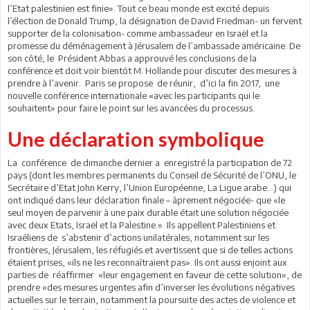
l’Etat palestinien est finie». Tout ce beau monde est excité depuis
l’élection de Donald Trump, la désignation de David Friedman- un fervent
supporter de la colonisation- comme ambassadeur en Israël et la
promesse du déménagement à Jérusalem de l’ambassade américaine. De
son côté, le Président Abbas a approuvé les conclusions de la
conférence et doit voir bientôt M. Hollande pour discuter des mesures à
prendre à l’avenir. Paris se propose de réunir, d’ici la fin 2017, une
nouvelle conférence internationale «avec les participants qui le
souhaitent» pour faire le point sur les avancées du processus.
Une déclaration symbolique
La conférence de dimanche dernier a enregistré la participation de 72
pays (dont les membres permanents du Conseil de Sécurité de l’ONU, le
Secrétaire d’Etat John Kerry, l’Union Européenne, La Ligue arabe…) qui
ont indiqué dans leur déclaration finale – âprement négociée- que «le
seul moyen de parvenir à une paix durable était une solution négociée
avec deux Etats, Israël et la Palestine.». Ils appellent Palestiniens et
Israéliens de s’abstenir d’actions unilatérales, notamment sur les
frontières, Jérusalem, les réfugiés et avertissent que si de telles actions
étaient prises, «ils ne les reconnaîtraient pas». Ils ont aussi enjoint aux
parties de réaffirmer «leur engagement en faveur de cette solution», de
prendre «des mesures urgentes afin d’inverser les évolutions négatives
actuelles sur le terrain, notamment la poursuite des actes de violence et