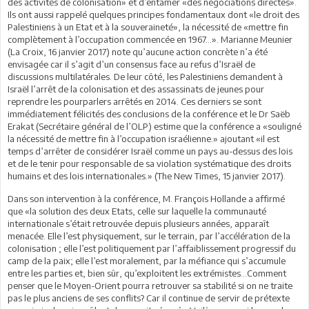
des activités de colonisation» et d’entamer «des négociations directes».
Ils ont aussi rappelé quelques principes fondamentaux dont «le droit des
Palestiniens à un Etat et à la souveraineté», la nécessité de «mettre fin
complètement à l’occupation commencée en 1967…». Marianne Meunier
(La Croix, 16 janvier 2017) note qu’aucune action concrète n’a été
envisagée car il s’agit d’un consensus face au refus d’Israël de
discussions multilatérales. De leur côté, les Palestiniens demandent à
Israël l’arrêt de la colonisation et des assassinats de jeunes pour
reprendre les pourparlers arrêtés en 2014. Ces derniers se sont
immédiatement félicités des conclusions de la conférence et le Dr Saëb
Erakat (Secrétaire général de l’OLP) estime que la conférence a «souligné
la nécessité de mettre fin à l’occupation israélienne.» ajoutant «il est
temps d’arrêter de considérer Israël comme un pays au-dessus des lois
et de le tenir pour responsable de sa violation systématique des droits
humains et des lois internationales.» (The New Times, 15 janvier 2017).
Dans son intervention à la conférence, M. François Hollande a affirmé
que «la solution des deux Etats, celle sur laquelle la communauté
internationale s’était retrouvée depuis plusieurs années, apparaît
menacée. Elle l’est physiquement, sur le terrain, par l’accélération de la
colonisation ; elle l’est politiquement par l’affaiblissement progressif du
camp de la paix; elle l’est moralement, par la méfiance qui s’accumule
entre les parties et, bien sûr, qu’exploitent les extrémistes…Comment
penser que le Moyen-Orient pourra retrouver sa stabilité si on ne traite
pas le plus anciens de ses conflits? Car il continue de servir de prétexte