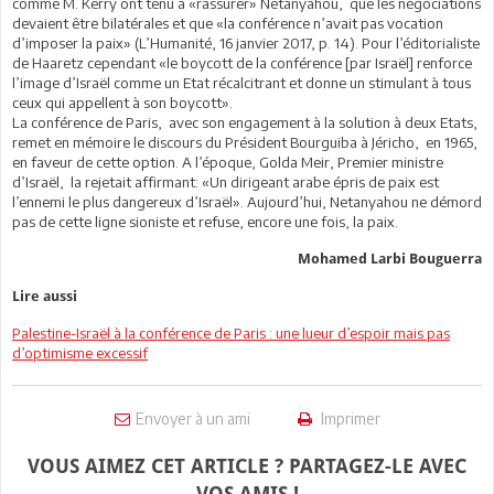
comme M. Kerry ont tenu à «rassurer» Netanyahou, que les négociations
devaient être bilatérales et que «la conférence n’avait pas vocation
d’imposer la paix» (L’Humanité, 16 janvier 2017, p. 14). Pour l’éditorialiste
de Haaretz cependant «le boycott de la conférence [par Israël] renforce
l’image d’Israël comme un Etat récalcitrant et donne un stimulant à tous
ceux qui appellent à son boycott».
La conférence de Paris, avec son engagement à la solution à deux Etats,
remet en mémoire le discours du Président Bourguiba à Jéricho, en 1965,
en faveur de cette option. A l’époque, Golda Meir, Premier ministre
d’Israël, la rejetait affirmant: «Un dirigeant arabe épris de paix est
l’ennemi le plus dangereux d’Israël». Aujourd’hui, Netanyahou ne démord
pas de cette ligne sioniste et refuse, encore une fois, la paix.
Mohamed Larbi Bouguerra
Lire aussi
Palestine-Israël à la conférence de Paris : une lueur d’espoir mais pas
d’optimisme excessif
Envoyer à un ami
Imprimer
VOUS AIMEZ CET ARTICLE ? PARTAGEZ-LE AVEC
VOS AMIS !