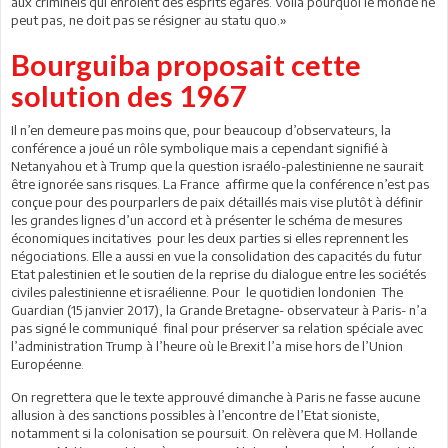
aux criminels qui enrôlent des esprits égarés. Voilà pourquoi le monde ne
peut pas, ne doit pas se résigner au statu quo.»
Bourguiba proposait cette
solution des 1967
Il n’en demeure pas moins que, pour beaucoup d’observateurs, la
conférence a joué un rôle symbolique mais a cependant signifié à
Netanyahou et à Trump que la question israélo-palestinienne ne saurait
être ignorée sans risques. La France affirme que la conférence n’est pas
conçue pour des pourparlers de paix détaillés mais vise plutôt à définir
les grandes lignes d’un accord et à présenter le schéma de mesures
économiques incitatives pour les deux parties si elles reprennent les
négociations. Elle a aussi en vue la consolidation des capacités du futur
Etat palestinien et le soutien de la reprise du dialogue entre les sociétés
civiles palestinienne et israélienne. Pour le quotidien londonien The
Guardian (15 janvier 2017), la Grande Bretagne- observateur à Paris- n’a
pas signé le communiqué final pour préserver sa relation spéciale avec
l’administration Trump à l’heure où le Brexit l’a mise hors de l’Union
Européenne.
On regrettera que le texte approuvé dimanche à Paris ne fasse aucune
allusion à des sanctions possibles à l’encontre de l’Etat sioniste,
notamment si la colonisation se poursuit. On relèvera que M. Hollande